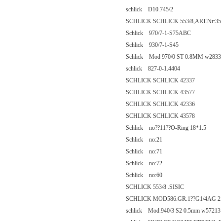
schlick D10.745/2
SCHLICK SCHLICK 553/8,ART.Nr:35
Schlick 970/7-1-S75ABC
Schlick 930/7-1-S45
Schlick Mod 970/0 ST 0.8MM w2833
schlick 827-0-1.4404
SCHLICK SCHLICK 42337
SCHLICK SCHLICK 43577
SCHLICK SCHLICK 42336
SCHLICK SCHLICK 43578
Schlick no??11??O-Ring 18*1.5
Schlick no:21
Schlick no:71
Schlick no:72
Schlick no:60
SCHLICK 553/8 .SISIC
SCHLICK MOD586.GR.1??G1/4AG 2
schlick Mod.940/3 S2 0.5mm w57213