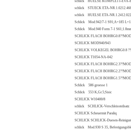
schlick HUELSE KOMPLETT-EVA-E
schlick STUECK ETA-NR.1.0212.4
schlick HUELSE ETA-NR.1.2412.0
Schlick Mod.942/7-1 S91;A=185 L=
Schlick Mod.940 Form 7-1 S61;1.8m
SCHLICK FLACH BOHRG0.8??MOD9
SCHLICK MOD940/943
SCHLICK VOLKEGEL BOHRG0.8 ??
SCHLICK T1054-NA-042
SCHLICK FLACH BOHRG2.3??MOD9
SCHLICK FLACH BOHRG2.2??MOD9
SCHLICK FLACH BOHRG1.5??MOD9
Schlick 586 groesse 1
Schlick 553 K,Gr.5;Sisic
SCHLICK W10400/8
schlick SCHLICK-Verschleissteilsatz
SCHLICK Scheuermit Paraliq
SCHLICK SCHLICK-Duesen-Reinigun
schlick Mod.930 S 35, Befestigungsbl