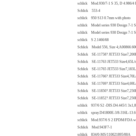
schlick Mod.930/7-1 S 35, D 4.986/4 
Schlick 553-4
schlick 950 S13 0.7mm with photo
schlick Model series 930 Design 7-1 S
schlick Model series 930 Design 7-1 S
schlick S 2.1466/68
Schlick Model 556, Size 4;A00866.60
Schlick SE-11758? JET533 Size7,200L/
Schlick SE-11763 JET533 Size4,65L/mi
Schlick SE-11765 JET533 Size7,183L/m
Schlick SE-11766? JET533 Size4,70L/m
Schlick SE-11769? JET533 Size4,69L/m
Schlick SE-11850? JET533 Size7,250L/
Schlick SE-11852? JET533 Size7,250L/
schlick 937/6 S2 -DIS.D4.445/1 3x1
schlick spray.D41800E-3/8-316L-13.6
schlick Mod.937/6 S 2 EPDM/FDA w
Schlick Mod.943F7-1
schlick 834/0-MS/110021895/00A