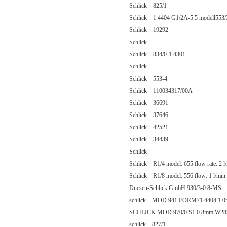
Schlick 825/1
Schlick 1.4404 G1/2A-5.5 modell553/3
Schlick 19292
Schlick
Schlick 834/0-1.4301
Schlick
Schlick 553-4
Schlick 110034317/00A
Schlick 36691
Schlick 37646
Schlick 42521
Schlick 34439
Schlick
Schlick R1/4 model: 655 flow rate: 2 l
Schlick R1/8 model: 556 flow: 1 l/min 
Duesen-Schlick GmbH 930/3-0.8-MS
schlick MOD.941 FORM71.4404 1.
SCHLICK MOD.970/0 S1 0.8mm W28
schlick 827/1