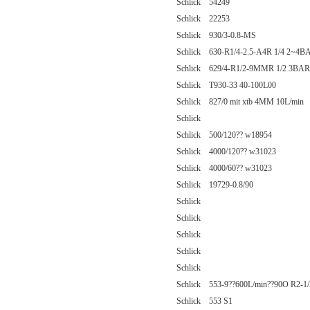
Schlick 54249
Schlick 22253
Schlick 930/3-0.8-MS
Schlick 630-R1/4-2.5-A4R 1/4 2~4B
Schlick 629/4-R1/2-9MMR 1/2 3BAR
Schlick T930-33 40-100L00
Schlick 827/0 mit xtb 4MM 10L/min
Schlick
Schlick 500/120?? w18954
Schlick 4000/120?? w31023
Schlick 4000/60?? w31023
Schlick 19729-0.8/90
Schlick
Schlick
Schlick
Schlick
Schlick
Schlick 553-9??600L/min??90O R2-1/
Schlick 553 S1