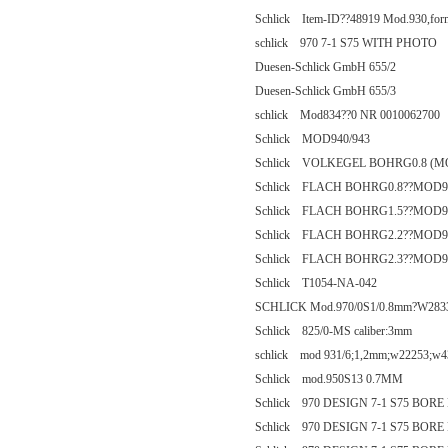
Schlick Item-ID??48919 Mod.930,form
schlick 970 7-1 S75 WITH PHOTO
Duesen-Schlick GmbH 655/2
Duesen-Schlick GmbH 655/3
schlick Mod834??0 NR 0010062700
Schlick MOD940/943
Schlick VOLKEGEL BOHRG0.8 (MO
Schlick FLACH BOHRG0.8??MOD94
Schlick FLACH BOHRG1.5??MOD94
Schlick FLACH BOHRG2.2??MOD94
Schlick FLACH BOHRG2.3??MOD94
Schlick T1054-NA-042
SCHLICK Mod.970/0S1/0.8mm?W283
Schlick 825/0-MS caliber:3mm
schlick mod 931/6;1,2mm;w22253;w4
Schlick mod.950S13 0.7MM
Schlick 970 DESIGN 7-1 S75 BOR
Schlick 970 DESIGN 7-1 S75 BOR