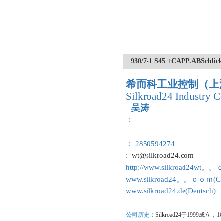
930/7-1 S45 +CAPP.AB
希而科工业控制（上
Silkroad24 Industry C
吴涛
：
： 2850594274
:
wt@silkroad24.com
http://www.silkroad24wt。
www.silkroad24。。ｃｏｍ(Ch
www.silkroad24.de(Deutsch)
公司历史：
Silkroad24
于1999成立