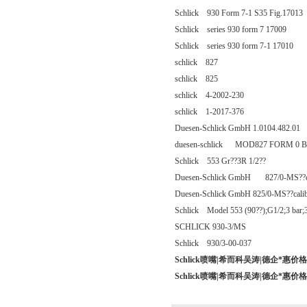
Schlick 930 Form 7-1 S35 Fig.17013
Schlick series 930 form 7 17009
Schlick series 930 form 7-1 17010
schlick 827
schlick 825
schlick 4-2002-230
schlick 1-2017-376
Duesen-Schlick GmbH 1.0104.482.01
duesen-schlick MOD827 FORM 0 Br
Schlick 553 Gr??3R 1/2??
Duesen-Schlick GmbH 827/0-MS??c
Duesen-Schlick GmbH 825/0-MS??cali
Schlick Model 553 (90??);G1/2;3 bar;3
SCHLICK 930-3/MS
Schlick 930/3-00-037
Schlick喷嘴|希而科吴涛|德企*惠价
Schlick喷嘴|希而科吴涛|德企*惠价