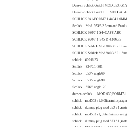
Duesen-Schlick GmbH MOD.553, G1/2?? s
Duesen-Schlick GmbH MDO 941-
SCHLICK 941-FORM7 1.4404 1.0M
Schlick Mod. 933/3 2.3mm and Produc
SCHLICK 930/7-1 S4+CAPP.ABC
SCHLICK 930/7-1-S45 D 4.1065/5
SCHLICK Schlick Mod.940/3 S2 1.0mm
SCHLICK Schlick Mod.940/3 S2 1.5mm
schlick 62046 23
Schlick 834/0.14301
Schlick 553/7 angle60
Schlick 553/7 angle90
Schlick 556/3 angle120
duesen-schlick MOD.930,FORM7-1-
schlick mod553 s1,6.0liter/min,spr
schlick dummy plug mod 553 S1 ,ma
schlick mod553 s1,.0liter/min,spray
schlick dummy plug mod 553 S1 ,ma