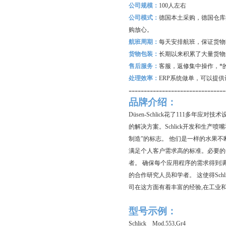
公司规模：
100
人左右
公司模式：
德国本土采购，德国仓库
购放心。
航班周期：
每天安排航班，保证货物
货物包装：
长期以来积累了大量货物
售后服务：
客服，返修集中操作，*
处理效率：
ERP
系统做单，可以提供
--------------------------------
品牌介绍：
Düsen-Schlick花了111多
的解决方案。Schlick开发和生
制造”的标志。 他们是一样的水果
满足个人客户需求高的标准。必要的
者。 确保每个应用程序的需求得到
的合作研究人员和学者。 这使得Sc
司在这方面有着丰富的经验,在工业
型号示例：
Schlick Mod.553,Gr4