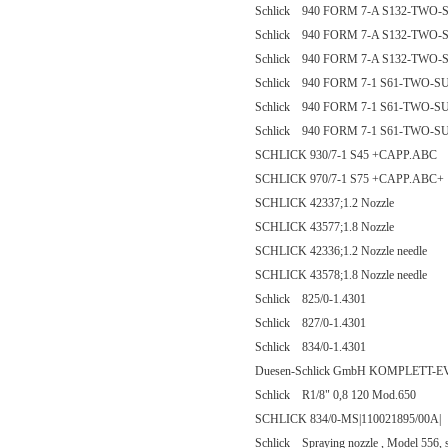
Schlick 940 FORM 7-A S132-TW
Schlick 940 FORM 7-A S132-TW
Schlick 940 FORM 7-A S132-TW
Schlick 940 FORM 7-1 S61-TWO
Schlick 940 FORM 7-1 S61-TWO
Schlick 940 FORM 7-1 S61-TWO
SCHLICK 930/7-1 S45 +CAPP.ABC
SCHLICK 970/7-1 S75 +CAPP.ABC+
SCHLICK 42337;1.2 Nozzle
SCHLICK 43577;1.8 Nozzle
SCHLICK 42336;1.2 Nozzle needle
SCHLICK 43578;1.8 Nozzle needle
Schlick 825/0-1.4301
Schlick 827/0-1.4301
Schlick 834/0-1.4301
Duesen-Schlick GmbH KOMPLETT-EV
Schlick R1/8" 0,8 120 Mod.650
SCHLICK 834/0-MS|110021895/00A|
Schlick Spraying nozzle , Model 556, si