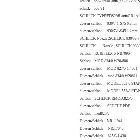
schlick 553-9,600L/min,90O R2-1/2(S
schlick 553 S1
SCHLICK TYPE553S??6L/minGR1 AL2
duesen-schlick 930/7-1-S75 0.8mm
duesen-schlick 930/7-1-S45 1.2mm
SCHLICK Nozzle ,SCHLICK 930/33 7
SCHLICK Nozzle , SCHLICK 930/7
Schlick RUBIFLEX S NB709S
Schlick MOD 834/0 W20-806
duesen-schlick MOD 827/0-1.4301
Duesen-Schlick mod.834/0,W20811
duesen-schlick MODEL 553-8 ST
duesen-schlick MODEL 553-8 ST
Schlick SCHLICK RMOD.825/0
duesen-schlick SEE THE PDF
Schlick mod825/0
Duesen-Schlick NR.11941
Duesen-Schlick NR.17040
Duesen-Schlick 825/0-1.4301