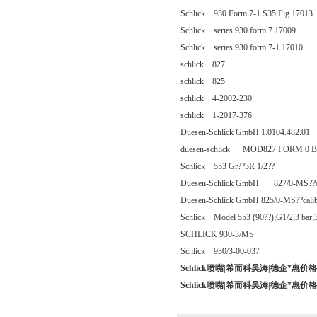
Schlick 930 Form 7-1 S35 Fig.17013
Schlick series 930 form 7 17009
Schlick series 930 form 7-1 17010
schlick 827
schlick 825
schlick 4-2002-230
schlick 1-2017-376
Duesen-Schlick GmbH 1.0104.482.01
duesen-schlick MOD827 FORM 0 Br
Schlick 553 Gr??3R 1/2??
Duesen-Schlick GmbH 827/0-MS??c
Duesen-Schlick GmbH 825/0-MS??cali
Schlick Model 553 (90??);G1/2;3 bar;3
SCHLICK 930-3/MS
Schlick 930/3-00-037
Schlick喷嘴|希而科吴涛|德企*惠价
Schlick喷嘴|希而科吴涛|德企*惠价