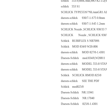
schlick 553-9,600L/min,90O R2-1/2(S
schlick 553 S1
SCHLICK TYPE553S??6L/minGR1 AL2
duesen-schlick 930/7-1-S75 0.8mm
duesen-schlick 930/7-1-S45 1.2mm
SCHLICK Nozzle ,SCHLICK 930/33 7
SCHLICK Nozzle , SCHLICK 930/7
Schlick RUBIFLEX S NB709S
Schlick MOD 834/0 W20-806
duesen-schlick MOD 827/0-1.4301
Duesen-Schlick mod.834/0,W20811
duesen-schlick MODEL 553-8 ST
duesen-schlick MODEL 553-8 ST
Schlick SCHLICK RMOD.825/0
duesen-schlick SEE THE PDF
Schlick mod825/0
Duesen-Schlick NR.11941
Duesen-Schlick NR.17040
Duesen-Schlick 825/0-1.4301