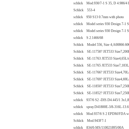
schlick Mod.930/7-1 S 35, D 4.986/4 
Schlick 553-4
schlick 950 S13 0.7mm with photo
schlick Model series 930 Design 7-1 S
schlick Model series 930 Design 7-1 S
schlick S 2.1466/68
Schlick Model 556, Size 4;A00866.60
Schlick SE-11758? JET533 Size7,200L/
Schlick SE-11763 JET533 Size4,65L/mi
Schlick SE-11765 JET533 Size7,183L/m
Schlick SE-11766? JET533 Size4,70L/m
Schlick SE-11769? JET533 Size4,69L/m
Schlick SE-11850? JET533 Size7,250L/
Schlick SE-11852? JET533 Size7,250L/
schlick 937/6 S2 -DIS.D4.445/1 3x1
schlick spray.D41800E-3/8-316L-13.6
schlick Mod.937/6 S 2 EPDM/FDA w
Schlick Mod.943F7-1
schlick 834/0-MS/110021895/00A