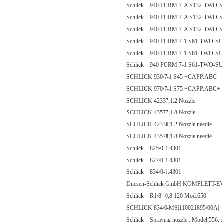
Schlick 940 FORM 7-A S132-TW
Schlick 940 FORM 7-A S132-TW
Schlick 940 FORM 7-A S132-TW
Schlick 940 FORM 7-1 S61-TWO
Schlick 940 FORM 7-1 S61-TWO
Schlick 940 FORM 7-1 S61-TWO
SCHLICK 930/7-1 S45 +CAPP.ABC
SCHLICK 970/7-1 S75 +CAPP.ABC+
SCHLICK 42337;1.2 Nozzle
SCHLICK 43577;1.8 Nozzle
SCHLICK 42336;1.2 Nozzle needle
SCHLICK 43578;1.8 Nozzle needle
Schlick 825/0-1.4301
Schlick 827/0-1.4301
Schlick 834/0-1.4301
Duesen-Schlick GmbH KOMPLETT-EV
Schlick R1/8" 0,8 120 Mod.650
SCHLICK 834/0-MS|110021895/00A|
Schlick Spraying nozzle , Model 556, si