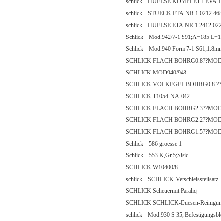
schlick HUELSE KOMPLETT-EVA-E
schlick STUECK ETA-NR.1.0212.4
schlick HUELSE ETA-NR.1.2412.0
Schlick Mod.942/7-1 S91;A=185 L=
Schlick Mod.940 Form 7-1 S61;1.8m
SCHLICK FLACH BOHRG0.8??MOD9
SCHLICK MOD940/943
SCHLICK VOLKEGEL BOHRG0.8 ??
SCHLICK T1054-NA-042
SCHLICK FLACH BOHRG2.3??MOD9
SCHLICK FLACH BOHRG2.2??MOD9
SCHLICK FLACH BOHRG1.5??MOD9
Schlick 586 groesse 1
Schlick 553 K,Gr.5;Sisic
SCHLICK W10400/8
schlick SCHLICK-Verschleissteilsatz
SCHLICK Scheuermit Paraliq
SCHLICK SCHLICK-Duesen-Reinigun
schlick Mod.930 S 35, Befestigungsbl