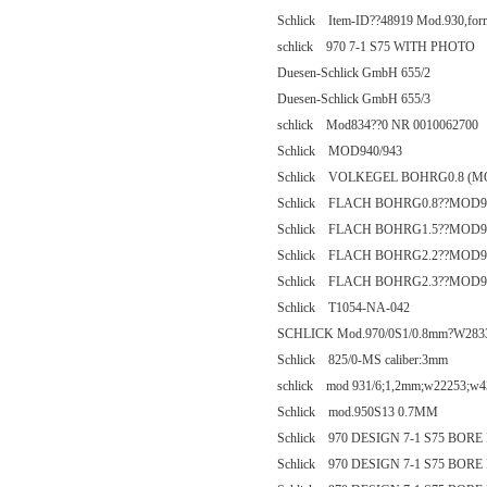
Schlick Item-ID??48919 Mod.930,form
schlick 970 7-1 S75 WITH PHOTO
Duesen-Schlick GmbH 655/2
Duesen-Schlick GmbH 655/3
schlick Mod834??0 NR 0010062700
Schlick MOD940/943
Schlick VOLKEGEL BOHRG0.8 (MO
Schlick FLACH BOHRG0.8??MOD94
Schlick FLACH BOHRG1.5??MOD94
Schlick FLACH BOHRG2.2??MOD94
Schlick FLACH BOHRG2.3??MOD94
Schlick T1054-NA-042
SCHLICK Mod.970/0S1/0.8mm?W283
Schlick 825/0-MS caliber:3mm
schlick mod 931/6;1,2mm;w22253;w4
Schlick mod.950S13 0.7MM
Schlick 970 DESIGN 7-1 S75 BOR
Schlick 970 DESIGN 7-1 S75 BOR