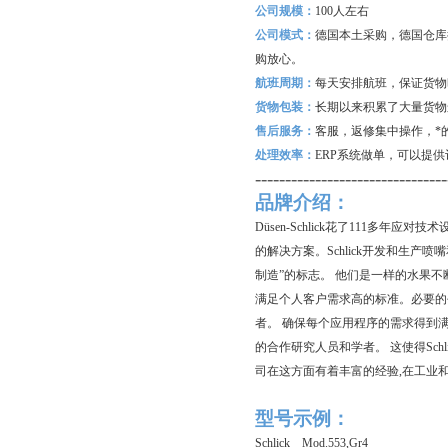
公司规模：
100
人左右
公司模式：
德国本土采购，德国仓库
购放心。
航班周期：
每天安排航班，保证货物
货物包装：
长期以来积累了大量货物
售后服务：
客服，返修集中操作，*
处理效率：
ERP
系统做单，可以提供
--------------------------------
品牌介绍：
Düsen-Schlick花了111多
的解决方案。Schlick开发和生
制造”的标志。 他们是一样的水果
满足个人客户需求高的标准。必要的
者。 确保每个应用程序的需求得到
的合作研究人员和学者。 这使得Sc
司在这方面有着丰富的经验,在工业
型号示例：
Schlick Mod.553,Gr4