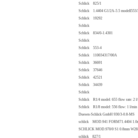
Schlick 825/1
Schlick 1.4404 G1/2A-5.5 modell553/3
Schlick 19292
Schlick
Schlick 834/0-1.4301
Schlick
Schlick 553-4
Schlick 110034317/00A
Schlick 36691
Schlick 37646
Schlick 42521
Schlick 34439
Schlick
Schlick R1/4 model: 655 flow rate: 2 l
Schlick R1/8 model: 556 flow: 1 l/min 
Duesen-Schlick GmbH 930/3-0.8-MS
schlick MOD.941 FORM71.4404 1.
SCHLICK MOD.970/0 S1 0.8mm W28
schlick 827/1