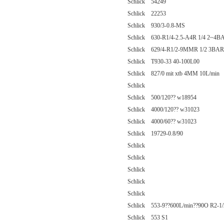
Schlick 54249
Schlick 22253
Schlick 930/3-0.8-MS
Schlick 630-R1/4-2.5-A4R 1/4 2~4B
Schlick 629/4-R1/2-9MMR 1/2 3BAR
Schlick T930-33 40-100L00
Schlick 827/0 mit xtb 4MM 10L/min
Schlick
Schlick 500/120?? w18954
Schlick 4000/120?? w31023
Schlick 4000/60?? w31023
Schlick 19729-0.8/90
Schlick
Schlick
Schlick
Schlick
Schlick
Schlick 553-9??600L/min??90O R2-1/
Schlick 553 S1