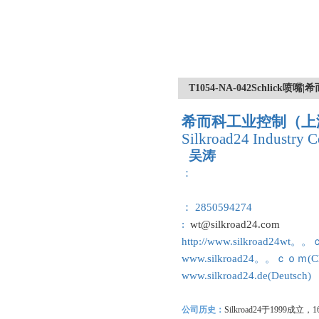
T1054-NA-042Schlick
希而科工业控制（上
Silkroad24 Industry C
吴涛
：
： 2850594274
:
wt@silkroad24.com
http://www.silkroad24wt。
www.silkroad24。。ｃｏｍ(Ch
www.silkroad24.de(Deutsch)
公司历史：
Silkroad24
于1999成立