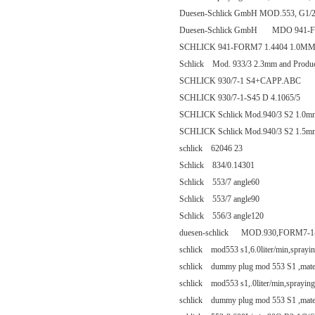
Duesen-Schlick GmbH MOD.553, G1/2?? s
Duesen-Schlick GmbH MDO 941-
SCHLICK 941-FORM7 1.4404 1.0M
Schlick Mod. 933/3 2.3mm and Produc
SCHLICK 930/7-1 S4+CAPP.ABC
SCHLICK 930/7-1-S45 D 4.1065/5
SCHLICK Schlick Mod.940/3 S2 1.0mm
SCHLICK Schlick Mod.940/3 S2 1.5mm
schlick 62046 23
Schlick 834/0.14301
Schlick 553/7 angle60
Schlick 553/7 angle90
Schlick 556/3 angle120
duesen-schlick MOD.930,FORM7-1-
schlick mod553 s1,6.0liter/min,spr
schlick dummy plug mod 553 S1 ,ma
schlick mod553 s1,.0liter/min,spray
schlick dummy plug mod 553 S1 ,ma