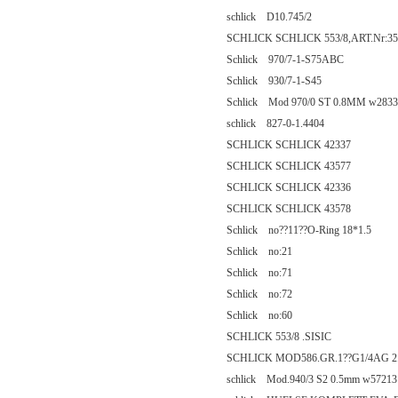
schlick D10.745/2
SCHLICK SCHLICK 553/8,ART.Nr:35
Schlick 970/7-1-S75ABC
Schlick 930/7-1-S45
Schlick Mod 970/0 ST 0.8MM w2833
schlick 827-0-1.4404
SCHLICK SCHLICK 42337
SCHLICK SCHLICK 43577
SCHLICK SCHLICK 42336
SCHLICK SCHLICK 43578
Schlick no??11??O-Ring 18*1.5
Schlick no:21
Schlick no:71
Schlick no:72
Schlick no:60
SCHLICK 553/8 .SISIC
SCHLICK MOD586.GR.1??G1/4AG 2
schlick Mod.940/3 S2 0.5mm w57213