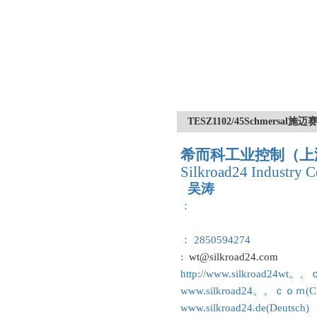
TESZ1102/45Schmers
希而科工业控制（上
Silkroad24 Industry C
吴涛
：
： 2850594274
:
wt@silkroad24.com
http://www.silkroad24wt。
www.silkroad24。。ｃｏｍ(Ch
www.silkroad24.de(Deutsch)