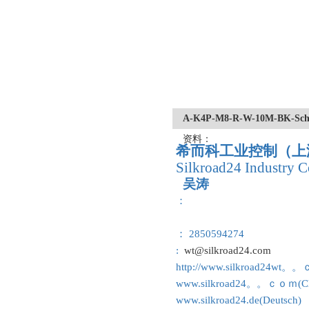
A-K4P-M8-R-W-10M-BK
资料：
希而科工业控制（上
Silkroad24 Industry C
吴涛
：
： 2850594274
:
wt@silkroad24.com
http://www.silkroad24wt。
www.silkroad24。。ｃｏｍ(Ch
www.silkroad24.de(Deutsch)