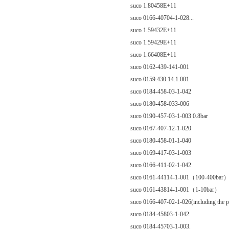
suco 1.80458E+11
suco 0166-40704-1-028...
suco 1.59432E+11
suco 1.59429E+11
suco 1.66408E+11
suco 0162-439-141-001
suco 0159.430.14.1.001
suco 0184-458-03-1-042
suco 0180-458-033-006
suco 0190-457-03-1-003 0.8bar
suco 0167-407-12-1-020
suco 0180-458-01-1-040
suco 0169-417-03-1-003
suco 0166-411-02-1-042
suco 0161-44114-1-001（100-400bar
suco 0161-43814-1-001（1-10bar）
suco 0166-407-02-1-026(including the pr
suco 0184-45803-1-042.
suco 0184-45703-1-003.