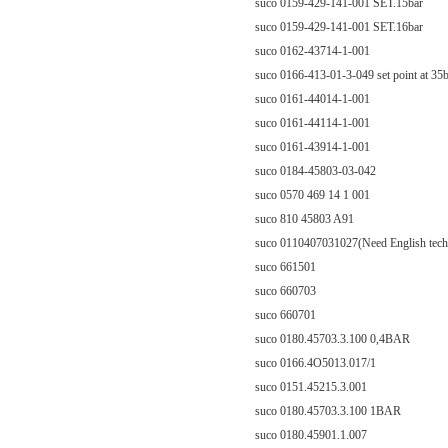
suco 0159-429-141-001 SET.15bar
suco 0159-429-141-001 SET.16bar
suco 0162-43714-1-001
suco 0166-413-01-3-049 set point at 35
suco 0161-44014-1-001
suco 0161-44114-1-001
suco 0161-43914-1-001
suco 0184-45803-03-042
suco 0570 469 14 1 001
suco 810 45803 A91
suco 0110407031027(Need English techn
suco 661501
suco 660703
suco 660701
suco 0180.45703.3.100 0,4BAR
suco 0166.4O5013.017/1
suco 0151.45215.3.001
suco 0180.45703.3.100 1BAR
suco 0180.45901.1.007