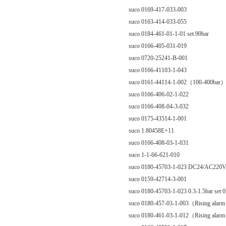
suco 0169-417-033-003
suco 0163-414-033-055
suco 0184-461-01-1-01 set.90bar
suco 0166-405-031-019
suco 0720-25241-B-001
suco 0166-41103-1-043
suco 0161-44114-1-002（100-400bar
suco 0166-406-02-1-022
suco 0166-408-04-3-032
suco 0175-43514-1-001
suco 1.80458E+11
suco 0166-408-03-1-031
suco 1-1-66-621-010
suco 0180-45703-1-023 DC24/AC220V/
suco 0159-42714-3-001
suco 0180-45703-1-023 0.3-1.5bar set 0
suco 0180-457-03-1-003（Rising alarm
suco 0180-461-03-1-012（Rising alar