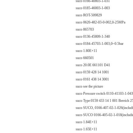
suco 0166-40803-1-031
suco 0185-46003-1-003
suco ROT-509829
suco 0620-482-03-0-002,0-25MPa
suco 865703
suco 0136-45809-1-340
suco 0184-45703-1-003,0~0.5bar
suco 1.80E+11
suco 660501
suco 20.0E 661101 D41
suco 0159 428 14 1001
suco 0161 438 14 3001
suco see the picture
suco Pressure switch 0110-41103-1-043
suco Type:0159 433 14 1 001 Bereich 2
suco SUCO, 0166-407-02-1-026(includin
suco SUCO 0166-405-02-1-018(including
suco 1.84E+11
suco 1.65E+11