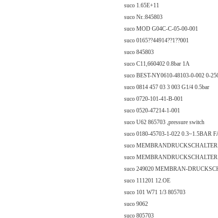
suco 1.65E+11
suco Nr.:845803
suco MOD G04C-C-05-00-001
suco 0165??44914??1??001
suco 845803
suco C11,660402 0.8bar 1A
suco BEST-NY0610-48103-0-002 0-2
suco 0814 457 03 3 003 G1/4 0.5bar
suco 0720-101-41-B-001
suco 0520-47214-1-001
suco U62 865703 ,pressure switch
suco 0180-45703-1-022 0.3~1.5BAR 
suco MEMBRANDRUCKSCHALTER 01
suco MEMBRANDRUCKSCHALTER 01
suco 249020 MEMBRAN-DRUCKSCHA
suco 111201 12.OE
suco 101 W71 1/3 805703
suco 9062
suco 805703