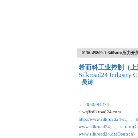
0136-45809-1-340suc
希而科工业控制（上
Silkroad24 Industry C
吴涛
：
： 2850594274
:
wt@silkroad24.com
http://www.silkroad24wt。
www.silkroad24。。ｃｏｍ(Ch
www.silkroad24.de(Deutsch)