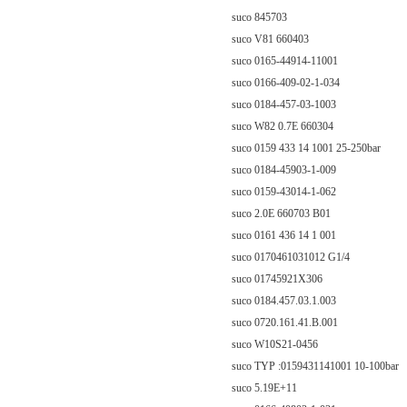
suco 845703
suco V81 660403
suco 0165-44914-11001
suco 0166-409-02-1-034
suco 0184-457-03-1003
suco W82 0.7E 660304
suco 0159 433 14 1001 25-250bar
suco 0184-45903-1-009
suco 0159-43014-1-062
suco 2.0E 660703 B01
suco 0161 436 14 1 001
suco 0170461031012 G1/4
suco 01745921X306
suco 0184.457.03.1.003
suco 0720.161.41.B.001
suco W10S21-0456
suco TYP :0159431141001 10-100bar
suco 5.19E+11