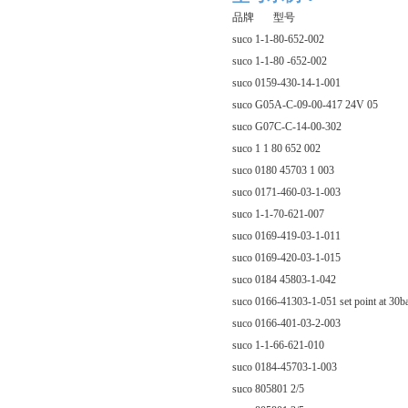
品牌 型号
suco 1-1-80-652-002
suco 1-1-80 -652-002
suco 0159-430-14-1-001
suco G05A-C-09-00-417 24V 05
suco G07C-C-14-00-302
suco 1 1 80 652 002
suco 0180 45703 1 003
suco 0171-460-03-1-003
suco 1-1-70-621-007
suco 0169-419-03-1-011
suco 0169-420-03-1-015
suco 0184 45803-1-042
suco 0166-41303-1-051 set point at 30b
suco 0166-401-03-2-003
suco 1-1-66-621-010
suco 0184-45703-1-003
suco 805801 2/5