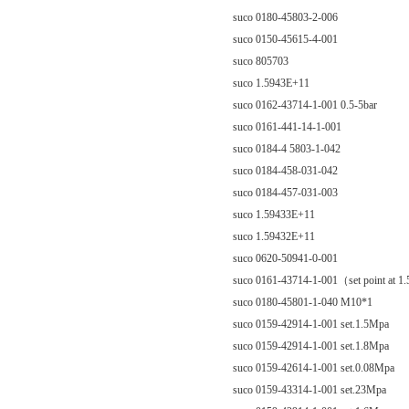
suco 0180-45803-2-006
suco 0150-45615-4-001
suco 805703
suco 1.5943E+11
suco 0162-43714-1-001 0.5-5bar
suco 0161-441-14-1-001
suco 0184-4 5803-1-042
suco 0184-458-031-042
suco 0184-457-031-003
suco 1.59433E+11
suco 1.59432E+11
suco 0620-50941-0-001
suco 0161-43714-1-001（set point at 1
suco 0180-45801-1-040 M10*1
suco 0159-42914-1-001 set.1.5Mpa
suco 0159-42914-1-001 set.1.8Mpa
suco 0159-42614-1-001 set.0.08Mpa
suco 0159-43314-1-001 set.23Mpa