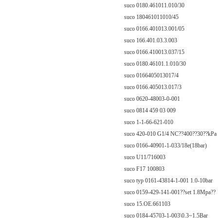
suco 0180.461011.010/30
suco 180461011010/45
suco 0166.401013.001/05
suco 166.401.03.3.003
suco 0166.410013.037/15
suco 0180.46101.1.010/30
suco 0166405013017/4
suco 0166.405013.017/3
suco 0620-48003-0-001
suco 0814 459 03 009
suco 1-1-66-621-010
suco 420-010 G1/4 NC??400??30??kPa
suco 0166-40901-1-033/18e(18bar)
suco U11/716003
suco F17 100803
suco typ 0161-43814-1-001 1.0-10bar
suco 0159-429-141-001??set 1.8Mpa??
suco 15.OE.661103
suco 0184-45703-1-003\0.3~1.5Bar