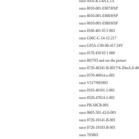
suco 9NN-K5-4N-C1A
suco 8010-001-0387/HSP
suco 8010-001-0388/HSP
suco 8010-001-0389/HSP
suco 0166 401 03 2 003
suco G06C-C-14-12-217
suco G05A-C09-00-417-24V
suco 0170 459 03 1 009
suco 805703 and see the picture
suco 0720-40241-B-001??4-20mA,0-40
suco 0570-46914-x-001
suco V51??691903
suco 0163-40101-1-001
suco 0520-47014-1-001
suco PB-S8CB-001
suco 0605-501-42-0-001
suco 0720-10141-B-001
suco 0720-10103-B-001
suco 705803