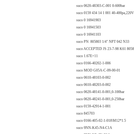
suco 0620-48303-C-001 0-600bar
suco 0159 434 14 1 001 40-400pa,220
suco 0 16941903
suco 0 16941503
suco 0 16941103
suco PN: 805803 1/4" NPT 042 N33
suco ACCEPTED JS 23-7-98 K61 805803 
suco 1.67E+11
suco 0166-40202-1-006
suco MOD G05A-C-09-00-01
suco 0610-48103-0-002
suco 0610-48203-0-002
suco 0620-48141-0-001,0-100bar
suco 0620-48241-0-001,0-250bar
suco 0159-42914-1-001
suco 845703
suco 0166-405-02-1-018\M12*1.5
suco 9NN-K45-N4-C1A