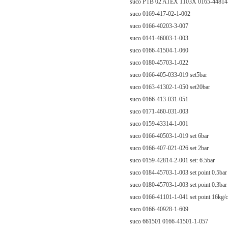
suco PTB 02 ATEX 1103X 0165-44814
suco 0169-417-02-1-002
suco 0166-40203-3-007
suco 0141-46003-1-003
suco 0166-41504-1-060
suco 0180-45703-1-022
suco 0166-405-033-019 set5bar
suco 0163-41302-1-050 set20bar
suco 0166-413-031-051
suco 0171-460-031-003
suco 0159-43314-1-001
suco 0166-40503-1-019 set 6bar
suco 0166-407-021-026 set 2bar
suco 0159-42814-2-001 set: 6.5bar
suco 0184-45703-1-003 set point 0.5bar
suco 0180-45703-1-003 set point 0.3bar
suco 0166-41101-1-041 set point 16kg/
suco 0166-40928-1-609
suco 661501 0166-41501-1-057