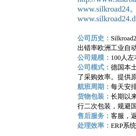
www.silkroad2
www.silkroad24.d
公司历史：
Silkroad
出错率欧洲工业自
公司规模：
100
人左
公司模式：
德国本
了采购效率。提供
航班周期：
每天安
货物包装：
长期以
行二次包装，规避
售后服务：
客服，
处理效率：
ERP
系
-------------------