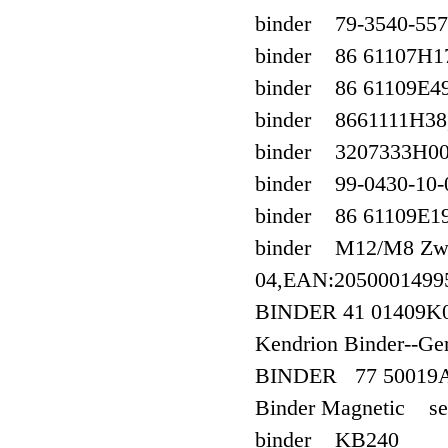
binder 79-3540-557
binder 86 61107H1
binder 86 61109E4
binder 8661111H38
binder 3207333H00 
binder 99-0430-10-
binder 86 61109E1
binder M12/M8 Zweif
04,EAN:2050001499
BINDER 41 01409K0
Kendrion Binder--G
BINDER 77 50019
Binder Magnetic see
binder KB240