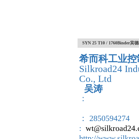
SYN 25 T10 / 1760Bi
希而科工业控
Silkroad24 Ind
Co., Ltd
吴涛
：
： 2850594274
:
wt@silkroad24
http://www.sil