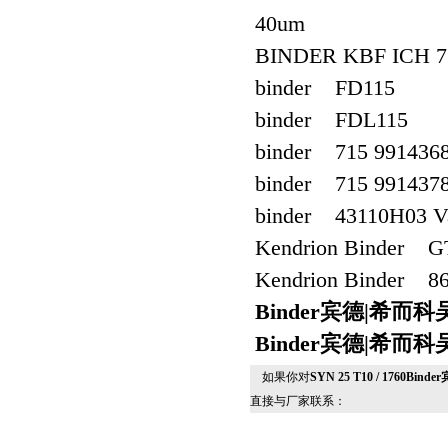
40um
BINDER KBF ICH 72
binder FD115
binder FDL115
binder 715 9914368
binder 715 991437
binder 43110H03 
Kendrion Binder G
Kendrion Binder 8
Binder宾德|希而
Binder宾德|希而
如果你对
SYN 25 T10 / 1760
直接与厂家联系：