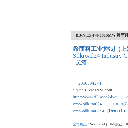
BB-N ES 470-191SMW
希而科工业控制（上
Silkroad24 Industry C
吴涛
：
： 2850594274
:
wt@silkroad24.com
http://www.silkroad24wt。
www.silkroad24。。ｃｏｍ(Ch
www.silkroad24.de(Deutsch)
公司历史：
Silkroad24
于1999成立