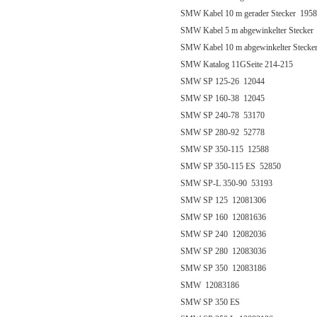
SMW Kabel 10 m gerader Stecker 195
SMW Kabel 5 m abgewinkelter Stecker
SMW Kabel 10 m abgewinkelter Stecke
SMW Katalog 11GSeite 214-215
SMW SP 125-26 12044
SMW SP 160-38 12045
SMW SP 240-78 53170
SMW SP 280-92 52778
SMW SP 350-115 12588
SMW SP 350-115 ES 52850
SMW SP-L 350-90 53193
SMW SP 125 12081306
SMW SP 160 12081636
SMW SP 240 12082036
SMW SP 280 12083036
SMW SP 350 12083186
SMW 12083186
SMW SP 350 ES