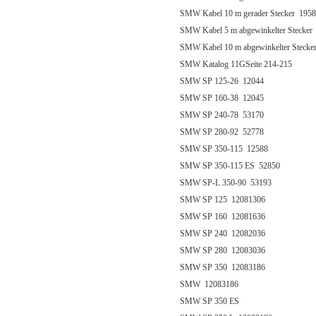
SMW Kabel 10 m gerader Stecker 195
SMW Kabel 5 m abgewinkelter Stecker
SMW Kabel 10 m abgewinkelter Stecke
SMW Katalog 11GSeite 214-215
SMW SP 125-26 12044
SMW SP 160-38 12045
SMW SP 240-78 53170
SMW SP 280-92 52778
SMW SP 350-115 12588
SMW SP 350-115 ES 52850
SMW SP-L 350-90 53193
SMW SP 125 12081306
SMW SP 160 12081636
SMW SP 240 12082036
SMW SP 280 12083036
SMW SP 350 12083186
SMW 12083186
SMW SP 350 ES