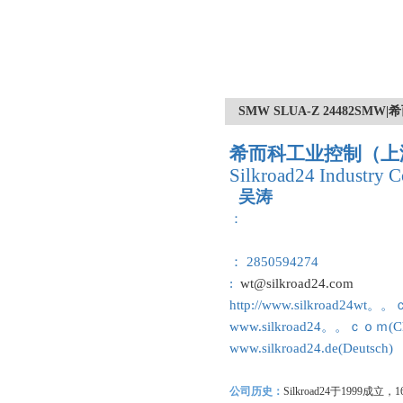
SMW SLUA-Z 24482S
希而科工业控制（上
Silkroad24 Industry C
吴涛
：
： 2850594274
:
wt@silkroad24.com
http://www.silkroad24wt。
www.silkroad24。。ｃｏｍ(Ch
www.silkroad24.de(Deutsch)
公司历史：
Silkroad24
于1999成立