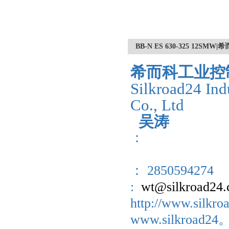
BB-N ES 630-325 12
希而科工业控
Silkroad24 Ind
Co., Ltd
吴涛
：
： 2850594274
:
wt@silkroad24
http://www.sil
www.silkroad2