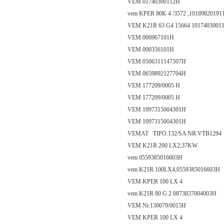
VEM 01740300112H
vem KPER 80K 4 /3572 ,10189820191
VEM K21R 63 G4 15664 101740300111
VEM 000967101H
VEM 000356101H
VEM 0506311147507H
VEM 0659892127704H
VEM 177209/0005 H
VEM 177209/0005 H
VEM 1097315004301H
VEM 1097315004301H
VEMAT TIPO.132/SA NR.VTB1294
VEM K21R 200 LX2;37KW
vem 0559385016603H
vem K21R 100LX4,0559385016603H
VEM KPER 100 LX 4
vem K21R 80 G 2 0873837004003H
VEM Nr.130079/0015H
VEM KPER 100 LX 4