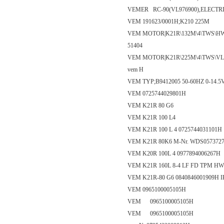
VEMER RC-90(VL976900),ELECT
VEM 191623/0001H;K210 225M
VEM MOTOR|K21R\132M\4\TWS\HW\
51404
VEM MOTOR|K21R\225M\4\TWS\VL\
vem H
VEM TYP;B9412005 50-60HZ 0-14.5
VEM 0725744029801H
VEM K21R 80 G6
VEM K21R 100 L4
VEM K21R 100 L 4 0725744031101H
VEM K21R 80K6 M-Nr. WDS057372
VEM K20R 100L 4 0977894006267H
VEM K21R 160L 8-4 LF FD TPM HW;
VEM K21R-80 G6 0840846001909H I
VEM 0965100005105H
VEM 0965100005105H
VEM 0965100005105H