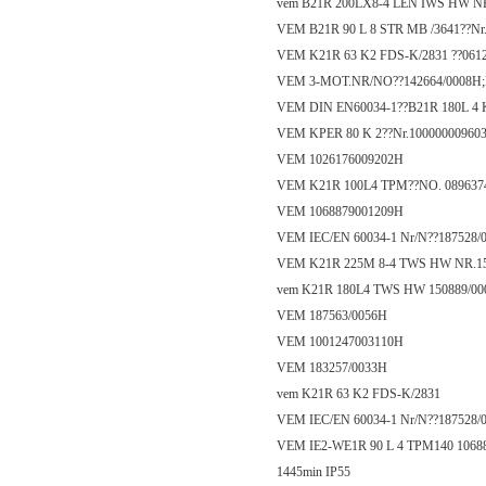
vem B21R 200LX8-4 LEN IWS HW NR
VEM B21R 90 L 8 STR MB /3641??Nr
VEM K21R 63 K2 FDS-K/2831 ??061
VEM 3-MOT.NR/NO??142664/0008H;
VEM DIN EN60034-1??B21R 180L 4
VEM KPER 80 K 2??Nr.10000000960
VEM 1026176009202H
VEM K21R 100L4 TPM??NO. 089637
VEM 1068879001209H
VEM IEC/EN 60034-1 Nr/N??187528/
VEM K21R 225M 8-4 TWS HW NR.15
vem K21R 180L4 TWS HW 150889/00
VEM 187563/0056H
VEM 1001247003110H
VEM 183257/0033H
vem K21R 63 K2 FDS-K/2831
VEM IEC/EN 60034-1 Nr/N??187528/0
VEM IE2-WE1R 90 L 4 TPM140 10688
1445min IP55