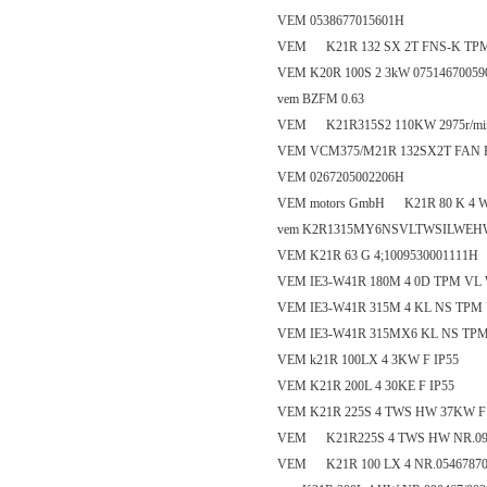
VEM 0538677015601H
VEM K21R 132 SX 2T FNS-K TPM1
VEM K20R 100S 2 3kW 07514670059
vem BZFM 0.63
VEM K21R315S2 110KW 2975r/mi
VEM VCM375/M21R 132SX2T FAN F
VEM 0267205002206H
VEM motors GmbH K21R 80 K 4 W
vem K2R1315MY6NSVLTWSILWEHW
VEM K21R 63 G 4;1009530001111H
VEM IE3-W41R 180M 4 0D TPM VL 
VEM IE3-W41R 315M 4 KL NS TPM 
VEM IE3-W41R 315MX6 KL NS TPM
VEM k21R 100LX 4 3KW F IP55
VEM K21R 200L 4 30KE F IP55
VEM K21R 225S 4 TWS HW 37KW F 
VEM K21R225S 4 TWS HW NR.090
VEM K21R 100 LX 4 NR.0546787