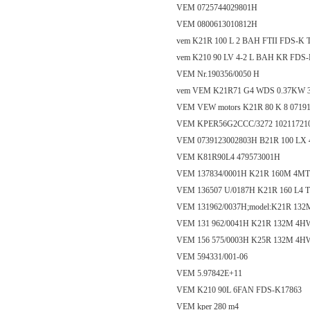
VEM 0725744029801H
VEM 0800613010812H
vem K21R 100 L 2 BAH FTII FDS-K 
vem K210 90 LV 4-2 L BAH KR FDS-
VEM Nr.190356/0050 H
vem VEM K21R71 G4 WDS 0.37KW 3
VEM VEW motors K21R 80 K 8 0719
VEM KPER56G2CCC/3272 10211721
VEM 0739123002803H B21R 100 LX 
VEM K81R90L4 479573001H
VEM 137834/0001H K21R 160M 4M
VEM 136507 U/0187H K21R 160 L4
VEM 131962/0037H;model:K21R 132
VEM 131 962/0041H K21R 132M 4H
VEM 156 575/0003H K25R 132M 4H
VEM 594331/001-06
VEM 5.97842E+11
VEM K210 90L 6FAN FDS-K17863
VEM kper 280 m4