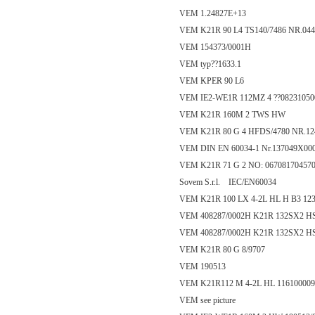
VEM 1.24827E+13
VEM K21R 90 L4 TS140/7486 NR.044
VEM 154373/0001H
VEM typ??1633.1
VEM KPER 90 L6
VEM IE2-WE1R 112MZ 4 ??0823105
VEM K21R 160M 2 TWS HW
VEM K21R 80 G 4 HFDS/4780 NR.12
VEM DIN EN 60034-1 Nr.137049X00
VEM K21R 71 G 2 NO: 06708170457
Sovem S.r.l. IEC/EN60034
VEM K21R 100 LX 4-2L HL H B3 12
VEM 408287/0002H K21R 132SX2 HS 
VEM 408287/0002H K21R 132SX2 H
VEM K21R 80 G 8/9707
VEM 190513
VEM K21R112 M 4-2L HL 116100009
VEM see picture