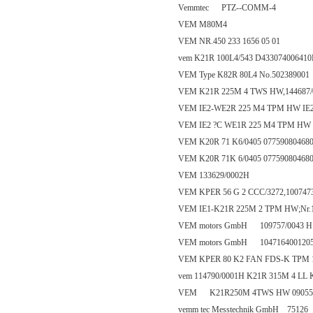
Vemmtec PTZ--COMM-4
VEM M80M4
VEM NR.450 233 1656 05 01
vem K21R 100L4/543 D43307400641
VEM Type K82R 80L4 No.502389001
VEM K21R 225M 4 TWS HW,144687/
VEM IE2-WE2R 225 M4 TPM HW IE2-93,
VEM IE2 ?C WE1R 225 M4 TPM HW 1 3.2
VEM K20R 71 K6/0405 07759080468
VEM K20R 71K 6/0405 07759080468
VEM 133629/0002H
VEM KPER 56 G 2 CCC/3272,100747
VEM IE1-K21R 225M 2 TPM HW;Nr.
VEM motors GmbH 109757/0043 H
VEM motors GmbH 104716400120
VEM KPER 80 K2 FAN FDS-K TPM 1
vem 114790/0001H K21R 315M 4 LL
VEM K21R250M 4TWS HW 090555
vemm tec Messtechnik GmbH 75126