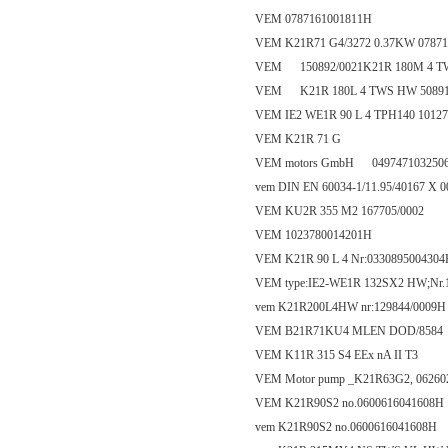
VEM 0787161001811H
VEM K21R71 G4/3272 0.37KW 0787
VEM 150892/0021K21R 180M 4 T
VEM K21R 180L 4 TWS HW 50891
VEM IE2 WE1R 90 L 4 TPH140 10127
VEM K21R 71 G
VEM motors GmbH 049747103250
vem DIN EN 60034-1/11.95/40167 X 
VEM KU2R 355 M2 167705/0002
VEM 1023780014201H
VEM K21R 90 L 4 Nr:0330895004304
VEM type:IE2-WE1R 132SX2 HW;Nr.1
vem K21R200L4HW nr:129844/0009H
VEM B21R71KU4 MLEN DOD/8584
VEM K11R 315 S4 EEx nA II T3
VEM Motor pump _K21R63G2, 0626029
VEM K21R90S2 no.0600616041608H
vem K21R90S2 no.0600616041608H