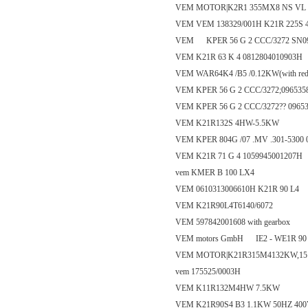
VEM MOTOR|K2R1 355MX8 NS VL T
VEM VEM 138329/001H K21R 225S
VEM KPER 56 G 2 CCC/3272 SN09
VEM K21R 63 K 4 0812804010903H
VEM WAR64K4 /B5 /0.12KW(with red
VEM KPER 56 G 2 CCC/3272;096535
VEM KPER 56 G 2 CCC/3272?? 0965
VEM K21R132S 4HW-5.5KW
VEM KPER 804G /07 .MV .301-5300 
VEM K21R 71 G 4 1059945001207H
vem KMER B 100 LX4
VEM 0610313006610H K21R 90 L4
VEM K21R90L4T6140/6072
VEM 597842001608 with gearbox
VEM motors GmbH IE2 - WE1R 90 
VEM MOTOR|K21R315M4132KW,151
vem 175525/0003H
VEM K11R132M4HW 7.5KW
VEM K21R90S4 B3 1.1KW 50HZ 400V