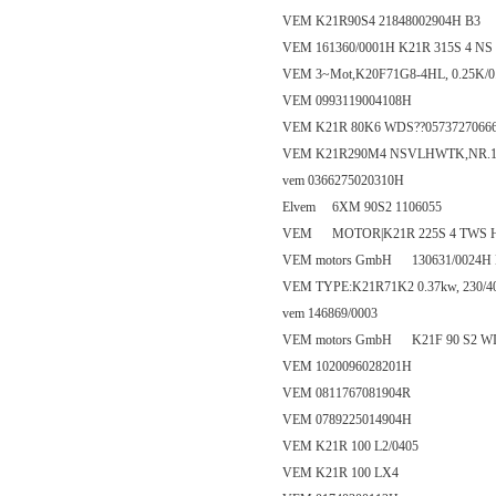
VEM K21R90S4 21848002904H B3
VEM 161360/0001H K21R 315S 4 N
VEM 3~Mot,K20F71G8-4HL, 0.25K/0.4
VEM 0993119004108H
VEM K21R 80K6 WDS??0573727066
VEM K21R290M4 NSVLHWTK,NR.13
vem 0366275020310H
Elvem 6XM 90S2 1106055
VEM MOTOR|K21R 225S 4 TWS HW
VEM motors GmbH 130631/0024H 
VEM TYPE:K21R71K2 0.37kw, 230/40
vem 146869/0003
VEM motors GmbH K21F 90 S2 WIS
VEM 1020096028201H
VEM 0811767081904R
VEM 0789225014904H
VEM K21R 100 L2/0405
VEM K21R 100 LX4