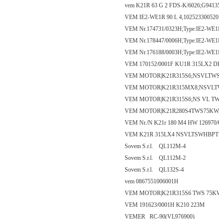
vem K21R 63 G 2 FDS-K/6026;G9413
VEM IE2-WE1R 90 L 4,10252330052
VEM Nr.174731/0323H;Type:IE2-W
VEM Nr.178447/0006H;Type:IE2-WE
VEM Nr.176188/0003H;Type:IE2-WE
VEM 170152/0001F KU1R 315LX2
VEM MOTOR|K21R315S6;NSVLTWS
VEM MOTOR|K21R315MX8;NSVLT
VEM MOTOR|K21R315S6;NS VL TW
VEM MOTOR|K21R280S4TWS75KW,1
VEM Nr./N K21r 180 M4 HW 126970/0
VEM K21R 315LX4 NSVLTSWHBPTH
Sovem S.r.l. QL112M-4
Sovem S.r.l. QL112M-2
Sovem S.r.l. QL132S-4
vem 0867551006001H
VEM MOTOR|K21R315S6 TWS 75KW 
VEM 191623/0001H K210 223M
VEMER RC-90(VL976900)