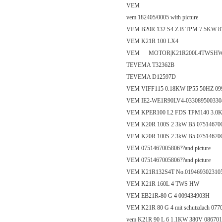
VEM
vem 182405/0005 with picture
VEM B20R 132 S4 Z B TPM 7.5KW 8
VEM K21R 100 LX4
VEM MOTOR|K21R200L4TWSHW30
TEVEMA T32362B
TEVEMA D12597D
VEM VIFF115 0.18KW IP55 50HZ 09
VEM IE2-WE1R90LV4-03308950033
VEM KPER100 L2 FDS TPM140 3.0
VEM K20R 100S 2 3kW B5 07514670
VEM K20R 100S 2 3kW B5 07514670
VEM 0751467005806??and picture
VEM 0751467005806??and picture
VEM K21R132S4T No.019469302310
VEM K21R 160L 4 TWS HW
VEM EB21R-80 G 4 009434903H
VEM K21R 80 G 4 mit schutzdach 077
vem K21R 90 L 6 1.1KW 380V 08670