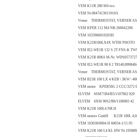
VEM K11R 280 M4 tws
VEM Nr.0847413011910A
Vemer THERMOSTAT, VERNER AS, 
VEM KPER 112 M4 NR:260642206
VEM 1033960019203H
VEM K21R100LX4X WTIH PHOTO
VEM IE2-WE1R 132 S 2T FNS-K TW
VEM K21R 80K6 M-Nr. WDS057372
VEM IE2-WE1R 90 8 2 T8140;099848
Vemer THERMOSTAT, VERNER AS,
VEM B21R 100 LX 4 KEB \ 3KW \ 400VA
VEM motor KPER56G 2 CCC/3272 0
ELVEM 6SM71B4/B5/1107062 020
ELVEM 6XM 90S2/B6/1106083 42
VEM K21R 100L4 NR.H
VEM motors GmbH K21R 100L 4;0
VEM 103038/0004 H 60034-1/11.95
VEM K21R 160 L4 KL HW Nr.195009