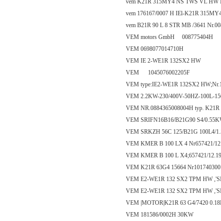
vem K21R 315MY4 NS TWS VL HW N
vem 176167/0007 H IEl-K21R 315M
vem B21R 90 L 8 STR MB /3641 Nr.0
VEM motors GmbH 008775404H
VEM 0698077014710H
VEM IE 2-WE1R 132SX2 HW
VEM 1045076002205F
VEM type:IE2-WE1R 132SX2 HW;Nr.1
VEM 2.2KW-230/400V-50HZ-100L-1
VEM NR.0884365008004H typ. K21R 
VEM SRIFN16B16/B21G90 S4/0.55
VEM SRKZH 56C 125/B21G 100L4/1
VEM KMER B 100 LX 4 Nr657421/12
VEM KMER B 100 L X4;657421/12.1
VEM K21R 63G4 15664 Nr10174030
VEM E2-WE1R 132 SX2 TPM HW ,'S
VEM E2-WE1R 132 SX2 TPM HW ,'S
VEM |MOTOR|K21R 63 G4/7420 0.18
VEM 181586/0002H 30KW