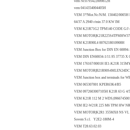
vem Nr.0795422009812H
vem 0414354004405H
VEM 3??Mot.Nr./N/M. 150402/0005H K
64/37 A 2940 r/min 37.0 KW IM
VEM K21R71G2 TPM140 CODE G/J 4
VEM MOTOR|K21R225S4TPMHW37K
VEM K21R90L4 0076218010908H
VEM Junction Box for DIN EN 60094
VEM DIN EN60034-1/11.95 37735 X 
VEM 176167/0001H IE1-K21R 315M
VEM MOTOR|B21R90S4MLEN24DC
VEM Junction box and terminals fo
VEM 065307001 KPER63K4/B5
VEM 0972603007105H K21R 63 G 4/
VEM K21R 112 M 2 WDS;096674500
VEM IE2-W21R 225 M6 TPM HW NR
VEM MOTOR|K2R1 355MX8 NS VL T
Sovem S.r.l. Y2E2-180M-4
VEM T28.63.02.03