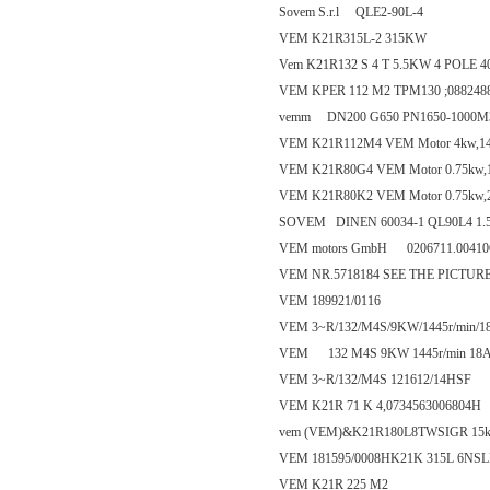
Sovem S.r.l QLE2-90L-4
VEM K21R315L-2 315KW
Vem K21R132 S 4 T 5.5KW 4 POLE 4
VEM KPER 112 M2 TPM130 ;088248
vemm DN200 G650 PN1650-1000M
VEM K21R112M4 VEM Motor 4kw,1425-
VEM K21R80G4 VEM Motor 0.75kw,138
VEM K21R80K2 VEM Motor 0.75kw,279
SOVEM DINEN 60034-1 QL90L4 1.5
VEM motors GmbH 0206711.0041
VEM NR.5718184 SEE THE PICTUR
VEM 189921/0116
VEM 3~R/132/M4S/9KW/1445r/min/18A
VEM 132 M4S 9KW 1445r/min 18A
VEM 3~R/132/M4S 121612/14HSF
VEM K21R 71 K 4,0734563006804H
vem (VEM)&K21R180L8TWSIGR 15k
VEM 181595/0008HK21K 315L 6NS
VEM K21R 225 M2