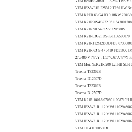
VEM motors GmbH 3-MOT.Nr./M 0
VEM IE2-WE1R 225M 2 TPM HW Nr.
VEM KPER 63 G4 B3 0.18KW 220/3
VEM K21R90S4/3272 0511543001508
VEM K21R 90 S4 /3272 220/380V
VEM K21R63G2FDS-K/1136508070
VEM K21R112M2DODFDS 07338800
VEM K21R 63 G 4 / 5419 FD31000 IM B1
275/480 V ??? /Y , 1.17/ 0.67 A ???/Y Pr
VEM Mot. Nr.K21R 200 L2 ,HB SLH 053
Tevema T32362B
Tevema D12597D
Tevema T32362B
Tevema D12597D
VEM K21R 100L6 0706011008710H I
VEM IE2-W21R 112 MV6 110294600
VEM IE2-W21R 112 MV6 110294600
VEM IE2-W21R 112 MV6 110294600
VEM 1104313005303H