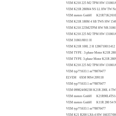
VEM K210 225 M2 TPM HW 131861/
VEM K21R 280M4 NS LL HW TW Nr.
VEM motors GmbH K21R71K2/61
VEM K21R 180M 4 SB TWS HW 1549
VEM K210 225M2TPM HW NR:31861
VEM K210 225 M2 TPM HW 131861/
VEM 31861/0011 H
VEM K21R 100L 2 H 1286710011412
VEM TYPE : 3-phase Motor K21R 28
VEM TYPE: 3-phase Motor K21R 280S
VEM K210 225 M2 TPM HW 131861/
VEM typ??1633.1 nr??8870477
ELVEM 6XM 90S4 209118
VEM typ??1633.1 nr??8870477
VEM 099824/0023H K21R 200L 4 T
VEM motors GmbH K21R90L4TS140
VEM motors GmbH K11R 280 S4 N
VEM typ??1633.1 nr??8870477
VEM K21 R200 LX6-4 HW 166357/0