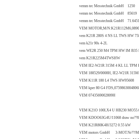
vemm tec Messtechnik GmbH 1250
vemm tec Messtechnik GmbH 85619
vemm tec Messtechnik GmbH 71.645
VEM MOTOR;M/N:K21R112M6,0890
vem K21R 280S 4 NS LL TWS HW 75
vem k21r 90s 4-2L
vem WE2R 250 M4 TPM HW IM B35 
vem K21R225M4TWSHW
VEM IE2-W21R 315M 4 KL LL TPM
VEM 188529/0008H, IE2-W21R 315M
VEM K11R 180 L4 TWS HW95608
VEM kper 80 G4 FDS,075986300480
VEM 0743569002809H
VEM K21O 100LX4 U HB230 MO55.0
VEM KDOO63G4U/11068 draw no??0
VEM K21R80K4H/3272 0.55 kW
VEM motors GmbH 3-MOT.Nr??/M