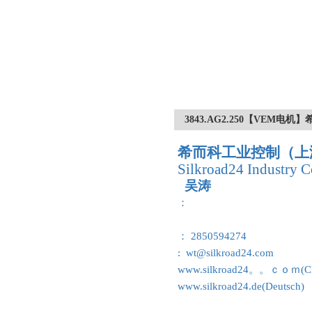
3843.AG2.250【VEM
希而科工业控制（上
Silkroad24 Industry C
吴涛
：
： 2850594274
: wt@silkroad24.com
www.silkroad24。。ｃｏｍ(Ch
www.silkroad24.de(Deutsch)