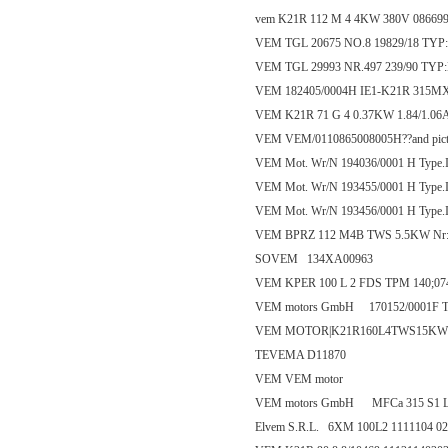
vem K21R 112 M 4 4KW 380V 08669
VEM TGL 20675 NO.8 19829/18 TYP
VEM TGL 29993 NR.497 239/90 TYP
VEM 182405/0004H IE1-K21R 315
VEM K21R 71 G 4 0.37KW 1.84/1.06A
VEM VEM/0110865008005H??and pict
VEM Mot. Wr/N 194036/0001 H Typ
VEM Mot. Wr/N 193455/0001 H Typ
VEM Mot. Wr/N 193456/0001 H Typ
VEM BPRZ 112 M4B TWS 5.5KW Nr:0
SOVEM 134XA00963
VEM KPER 100 L 2 FDS TPM 140;07
VEM motors GmbH 170152/0001F
VEM MOTOR|K21R160L4TWS15KW
TEVEMA D11870
VEM VEM motor
VEM motors GmbH MFCa 315 S1 L F
Elvem S.R.L. 6XM 100L2 1111104 0