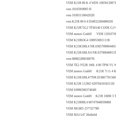
VEM K21R 80 K 4 WDS 1005012007
vem 161659/0005 H
vem 1030511004202H
vem K21R 80 6 4 05483226048602H
VEM K21R71G2 TFM140 CODE G/J 
VEM motors GmbH VEM 120107/0
VEM K21R63G4 100953001111R
VEM K21R100L4 NR.038570900440
VEM K21R100LX4 NR.03700040013
vem 0898228003007H
VEM TE2-YE2R 160L 4 00 TPM VL 
VEM motors GmbH K21R 71 G 4 KN
VEM K21R100L4??NR.05386770156
VEM K21R 112M2 0297641018211H
VEM 0399650037404H
VEM motors GmbH K21R 160M 3 TW
VEM K21R90L4 0074794005908H
VEM MG805 25??32??80
VEM MA1147 20x8x64