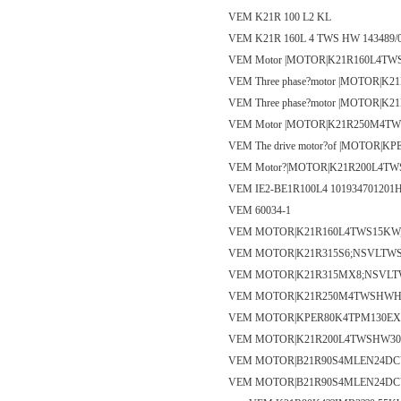
VEM K21R 100 L2 KL
VEM K21R 160L 4 TWS HW 143489/
VEM Motor |MOTOR|K21R160L4T
VEM Three phase?motor |MOTOR|
VEM Three phase?motor |MOTOR|
VEM Motor |MOTOR|K21R250M4TW
VEM The drive motor?of |MOTOR|
VEM Motor?|MOTOR|K21R200L4TW
VEM IE2-BE1R100L4 101934701201
VEM 60034-1
VEM MOTOR|K21R160L4TWS15KW,1
VEM MOTOR|K21R315S6;NSVLTWS
VEM MOTOR|K21R315MX8;NSVLTW
VEM MOTOR|K21R250M4TWSHWHK55
VEM MOTOR|KPER80K4TPM130EXII
VEM MOTOR|K21R200L4TWSHW30K
VEM MOTOR|B21R90S4MLEN24DCV
VEM MOTOR|B21R90S4MLEN24DCV