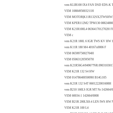
vem KLIR100 IX4 FAN DSD EDS-K T
VEM 1088495003211H
VEM MOTOR|K11R132SX2TWSHW1
VEM KPER112M2 TPM130 08824880
VEM K21R100L4 0636417012702H Fla
VEM c
vem K21R 180L 6 IGR TWS KV HW 1
vem K11R 180 M4 40167x0006 F
VEM 0659975002704H
VEM 0506312059507H
vem K21R56G4/0496??NR.090310301
VEM K21R 132 S4 HW
VEM 0147864005009H B14G105
vem K21R 132 S4T 0601222001608H
vem B210 160LS IGR MT Nr:142664/
VEM 60034-1 142664/0008
VEM B21R 200LX8-4 LEN IWS HW N
VEM K21R 100 L4