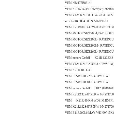
VEM NR:177B8314
VEM K21R71G4;0.37KW;B3;1385R/M
VEM VEM K21R 80 G 4 / 2831 0512
vem K21R71G4 0802472020902H
VEM K21R100LX4??Nr.033381321.3
VEM MOTOR|SIZE90S4;RATEDOUTP
VEM MOTOR|SIZE100L4;RATEDOUT
VEM MOTOR|SIZE160M4;RATEDOUT
VEM MOTOR|SIZE160L4;RATEDOUT
VEM motors GmbH K21R 132SX2 
VEM VEM K21R 225M 8-4 TWS HW,Mat
VEM K21R 100 L 4
VEM IE2-WE1R 225S 4 TPM HW
VEM IE2-WE1R 180L 4 TPM HW
VEM motors GmbH 0812804010903
VEM K21R132S4T 5.5KW 054271700
VEM K21R 80 K 6 WDSIM:B5FF165
VEM K21R132S4T 5.5KW 054271700
VEM B11R200L6 MAY WE HW 15KW