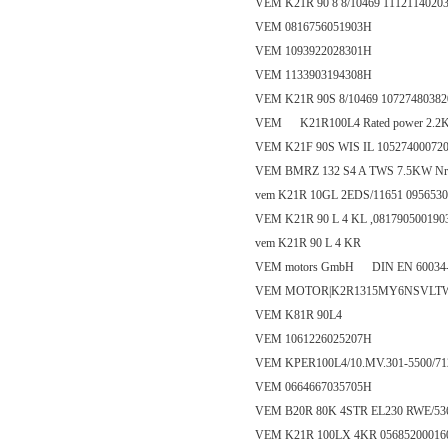
VEM K21R 90 8 8/10469 1112114020
VEM 0816756051903H
VEM 1093922028301H
VEM 1133903194308H
VEM K21R 90S 8/10469 1072748038
VEM K21R100L4 Rated power 2.2KW Ra
VEM K21F 90S WIS IL 10527400072
VEM BMRZ 132 S4 A TWS 7.5KW Nr:
vem K21R 10GL 2EDS/11651 095653
VEM K21R 90 L 4 KL ,081790500190
vem K21R 90 L 4 KR
VEM motors GmbH DIN EN 60034-
VEM MOTOR|K2R1315MY6NSVLTW
VEM K81R 90L4
VEM 1061226025207H
VEM KPER100L4/10.MV.301-5500/71
VEM 0664667035705H
VEM B20R 80K 4STR EL230 RWE/53
VEM K21R 100LX 4KR 05685200016