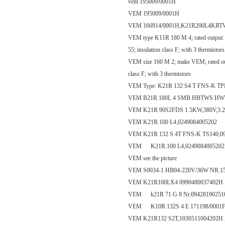
vem 195009/0001H
VEM 195009/0001H
VEM 166914/0001H;K21R200L4KRT
VEM type K11R 180 M 4; rated output: 18
55; insulation class F; with 3 thermistor
VEM size 160 M 2; make VEM; rated outpu
class F; with 3 thermistors
VEM Type: K21R 132 S4 T FNS-K TPM14
VEM B21R 180L 4 SMB HBTWS HW\
VEM K21R 90S2FDS 1.5KW,380V,3.2
VEM K21R.100 L4,0249084005202
VEM K21R 132 S 4T FNS-K TS140;0
VEM K21R.100 L4,0249084005202
VEM see the picture
VEM S0034-1 HB04-220V/36W NR.1
VEM K21R100LX4 0990480037402H
VEM k21R 71 G 8 Nr.09428190251
VEM K10R 132S 4 E 171198/0001
VEM K21R132 S2T,1030511004202H ,se