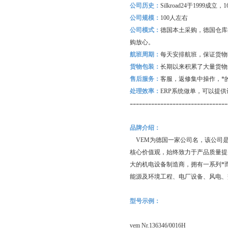
公司历史：
Silkroad24
于1999成立
公司规模：
100
人左右
公司模式：
德国本土采购，德国仓库
购放心。
航班周期：
每天安排航班，保证货物
货物包装：
长期以来积累了大量货物
售后服务：
客服，返修集中操作，*
处理效率：
ERP
系统做单，可以提供
--------------------------------
品牌介绍：
VEM为德国一家公司名，该公司是
核心价值观，始终致力于产品质量提
大的机电设备制造商，拥有一系列*
能源及环境工程、电厂设备、风电、
型号示例：
vem Nr.136346/0016H