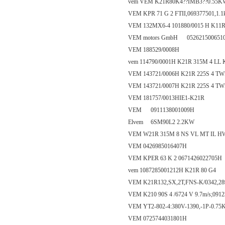
vem VEM K21R80K4??IMB3??0.55KW 
VEM KPR 71 G 2 FTII,069377501,1.1kW,
VEM 132MX6-4 101880/0015 H K11
VEM motors GmbH 052621500651
VEM 188529/0008H
vem 114790/0001H K21R 315M 4 LL
VEM 143721/0006H K21R 225S 4 T
VEM 143721/0007H K21R 225S 4 T
VEM 181757/0013HIE1-K21R
VEM 0911138001009H
Elvem 6SM90L2 2.2KW
VEM W21R 315M 8 NS VL MT IL H
VEM 0426985016407H
VEM KPER 63 K 2 0671426022705H
vem 1087285001212H K21R 80 G4
VEM K21R132,SX,2T,FNS-K/0342,289
VEM K210 90S 4 /6724 V 9.7m/s;091
VEM YT2-802-4:380V-1390,-1P-0.7
VEM 0725744031801H