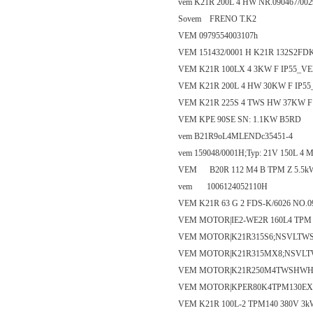
vem K21R 200L 4 HW NR.090467/00
Sovem FRENO T.K2
VEM 0979554003107h
VEM 151432/0001 H K21R 132S2FD
VEM K21R 100LX 4 3KW F IP55_V
VEM K21R 200L 4 HW 30KW F IP5
VEM K21R 225S 4 TWS HW 37KW F
VEM KPE 90SE SN: 1.1KW B5RD
vem B21R9oL4MLENDc35451-4
vem 159048/0001H;Typ: 21V 150L 4
VEM B20R 112 M4 B TPM Z 5.5kW 
vem 1006124052110H
VEM K21R 63 G 2 FDS-K/6026 NO.0
VEM MOTOR|IE2-WE2R 160L4 TPM
VEM MOTOR|K21R315S6;NSVLTWS
VEM MOTOR|K21R315MX8;NSVLTW
VEM MOTOR|K21R250M4TWSHWHK5
VEM MOTOR|KPER80K4TPM130EXII
VEM K21R 100L-2 TPM140 380V 3kW