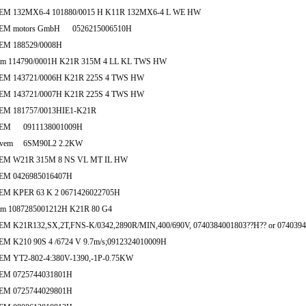
EM 132MX6-4 101880/0015 H K11R 132MX6-4 L WE HW
EM motors GmbH 0526215006510H
EM 188529/0008H
em 114790/0001H K21R 315M 4 LL KL TWS HW
EM 143721/0006H K21R 225S 4 TWS HW
EM 143721/0007H K21R 225S 4 TWS HW
EM 181757/0013HIE1-K21R
EM 0911138001009H
lvem 6SM90L2 2.2KW
EM W21R 315M 8 NS VL MT IL HW
EM 0426985016407H
EM KPER 63 K 2 0671426022705H
em 1087285001212H K21R 80 G4
EM K21R132,SX,2T,FNS-K/0342,2890R/MIN,400/690V, 0740384001803??H?? or 074039
EM K210 90S 4 /6724 V 9.7m/s;0912324010009H
EM YT2-802-4:380V-1390,-1P-0.75KW
EM 0725744031801H
EM 0725744029801H