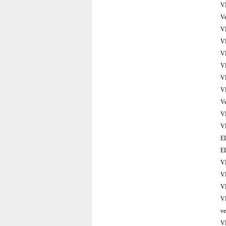
V
V
V
V
V
V
V
V
V
VE
V
E
E
V
V
V
V
v
V