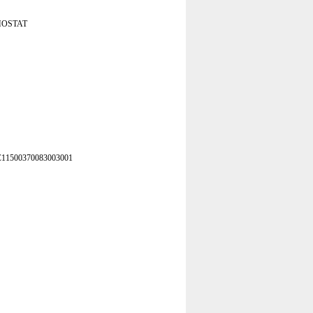
MOSTAT
3GC11500370083003001