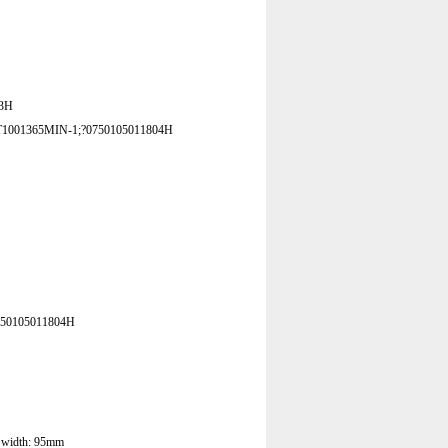
3H
1001365MIN-1;?0750105011804H
50105011804H
 width: 95mm