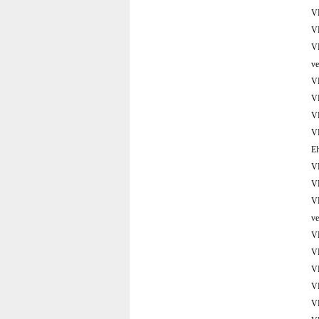
V
V
V
v
V
V
V
V
E
V
V
V
v
V
V
V
V
V