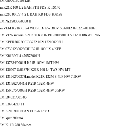
EM 0800613010812H
em K21R 100 L 2 BAH FTII FDS-K TS140
em K210 90 LV 4-2 L BAH KR FDS-K/6199
EM Nr.190356/0050 H
em VEM K21R71 G4 WDS 0.37KW 380V 50/60HZ 0762267011807h
EM VEW motors K21R 80 K 8 0719193005801H 50HZ 0.18KW 0.78A
EM KPER56G2CCC/3272 1021172100202H
EM 0739123002803H B21R 100 LX 4 KEB
EM K81R90L4 479573001H
EM 137834/0001H K21R 160M 4MT HW
EM 136507 U/0187H K21R 160 L4 TWS HW MT
EM 131962/0037H;model:K21R 132M 8-4LF HW 7.5KW
EM 131 962/0041H K21R 132M 4HW
EM 156 575/0003H K25R 132M 4HW 6.5KW
EM 594331/001-06
EM 5.97842E+11
EM K210 90L 6FAN FDS-K17863
EM kper 280 m4
EM K11R 280 M4 tws