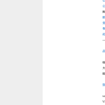
-
v
V