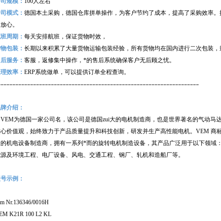
公司规模：
100
人左右
公司模式：
德国本土采购，德国仓库拼单操作，为客户节约了成本，提高了采购效率。
购放心。
航班周期：
每天安排航班，保证货物时效，
货物包装：
长期以来积累了大量货物运输包装经验，所有货物均在国内进行二次包装，
售后服务：
客服，返修集中操作，*的售后系统确保客户无后顾之忧。
处理效率：
ERP
系统做单，可以提供订单全程查询。
--------------------------------------------------------------------
品牌介绍：
VEM为德国一家公司名，该公司是德国zui大的电机制造商，也是世界著名的气动马
核心价值观，始终致力于产品质量提升和科技创新，研发并生产高性能电机。VEM 商
大的机电设备制造商，拥有一系列*而的旋转电机制造设备，其产品广泛用于以下领域
能源及环境工程、电厂设备、风电、交通工程、钢厂、轧机和造船厂等。
型号示例：
em Nr.136346/0016H
EM K21R 100 L2 KL