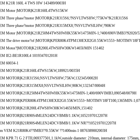
EM K21R 160L 4 TWS HW 143489/0003H
EM Motor |MOTOR|K21R160L4TWS15KW
EM Three phase?motor |MOTOR|K21R315S6;?NSVLTWSHW;?75KW?K21R315S6
EM Three phase?motor |MOTOR|K21R315MX8;?NSVLTWSILHW;?90KW
EM Motor |MOTOR|K21R250M4TWSHWHK55KW1475MIN-1;?400/690VIMB3?92020/5
EM The drive motor?of |MOTOR|KPER80K4TPM130EXII2G0.55KW1553~MOTIMV18FT
EM Motor?|MOTOR|K21R200L4TWSHW30KW1465I/MIN 151402
EM IE2-BE1R100L4 101934701201H
EM 60034-1
EM MOTOR|K21R160L4TWS15KW,189921/0035H
EM MOTOR|K21R315S6;NSVLTWSHW;75KW,132345/0002H
EM MOTOR|K21R315MX8;NSVLTWSILHW;90KW,132347/0004H
EM MOTOR|K21R250M4TWSHWHK55KW1475MIN-1;400/690VIMB3,090548/0079H
EM MOTOR|KPER80K4TPM130EXII2G0.55KW1553~MOTIMV18FT100,1365MIN-1;07
EM MOTOR|K21R200L4TWSHW30KW1465I/MIN,151402
EM MOTOR|B21R90S4MLEN24DCVBMB/1.1KW,1052197012207H
EM MOTOR|B21R90S4MLEN24DCVBMB/1.1KW NR??1052197012207H
em VEM K21R80K4??IMB3??0.55KW ??1400min-1 0876389002003H
M KPR 71 G 2 FTII,069377501,1.1kW,outside diameter: 210mm, internal diameter: 175mm,