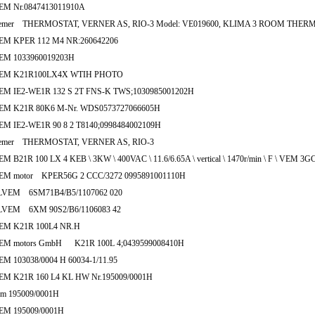
EM Nr.0847413011910A
emer THERMOSTAT, VERNER AS, RIO-3 Model: VE019600, KLIMA 3 ROOM THER
EM KPER 112 M4 NR:260642206
EM 1033960019203H
EM K21R100LX4X WTIH PHOTO
EM IE2-WE1R 132 S 2T FNS-K TWS;1030985001202H
EM K21R 80K6 M-Nr. WDS0573727066605H
EM IE2-WE1R 90 8 2 T8140;0998484002109H
emer THERMOSTAT, VERNER AS, RIO-3
M B21R 100 LX 4 KEB \ 3KW \ 400VAC \ 11.6/6.65A \ vertical \ 1470r/min \ F \ VEM 
EM motor KPER56G 2 CCC/3272 0995891001110H
LVEM 6SM71B4/B5/1107062 020
LVEM 6XM 90S2/B6/1106083 42
EM K21R 100L4 NR.H
EM motors GmbH K21R 100L 4;0439599008410H
EM 103038/0004 H 60034-1/11.95
EM K21R 160 L4 KL HW Nr.195009/0001H
em 195009/0001H
EM 195009/0001H