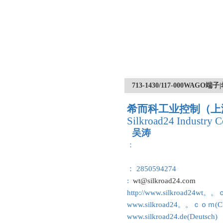
713-1430/117-000W
希而科工业控制（上
Silkroad24 Industry C
吴涛
：
： 2850594274
:
wt@silkroad24.com
http://www.silkroad24wt。
www.silkroad24。。ｃｏｍ(Ch
www.silkroad24.de(Deutsch)