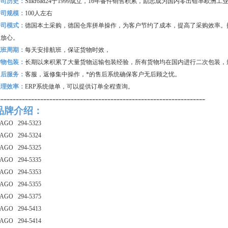
公司历史：
Silkroad24
于1999成立，16年备件销售积累，励志成为国内零出错率欧洲
公司规模：
100
人左右
公司模式：
德国本土采购，德国仓库拼单操作，为客户节约了成本，提高了采购效率。
购放心。
航班周期：
每天安排航班，保证货物时效，
货物包装：
长期以来积累了大量货物运输包装经验，所有货物均在国内进行二次包装，
售后服务：
客服，返修集中操作，*的售后系统确保客户无后顾之忧。
处理效率：
ERP
系统做单，可以提供订单全程查询。
--------------------------------------------------------------------
品牌介绍：
AGO 294-5323
AGO 294-5324
AGO 294-5325
AGO 294-5335
AGO 294-5353
AGO 294-5355
AGO 294-5375
AGO 294-5413
AGO 294-5414