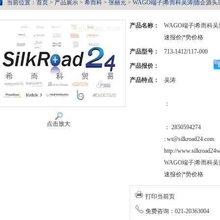
当前位置：
首页
>
产品展示
>
希而科
>
张丽元
> WAGO端子|希而科吴涛|德企源头采购|
产品名称：
WAGO端子|希而科吴
速报价|*势价格
产品型号：
713-1412/117-000
产品报价：
产品特点：
吴涛
：
点击放大
： 2850594274
: wt@silkroad24.com
http://www.silkroad24w
WAGO端子|希而科吴
速报价|*势价格
打印当前页
免费咨询：021-20363004