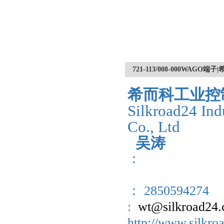
721-113/008-000WA
希而科工业控
Silkroad24 Ind
Co., Ltd
吴涛
：
： 2850594274
:
wt@silkroad24
http://www.sil