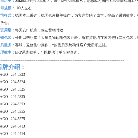
公司历史：
Silkroad24
于1999成立，16年备件销售积累，励志成为国内零出错率欧洲
公司规模：
100
人左右
公司模式：
德国本土采购，德国仓库拼单操作，为客户节约了成本，提高了采购效率。
购放心。
航班周期：
每天安排航班，保证货物时效，
货物包装：
长期以来积累了大量货物运输包装经验，所有货物均在国内进行二次包装，
售后服务：
客服，返修集中操作，*的售后系统确保客户无后顾之忧。
处理效率：
ERP
系统做单，可以提供订单全程查询。
--------------------------------------------------------------------
品牌介绍：
AGO 294-5323
AGO 294-5324
AGO 294-5325
AGO 294-5335
AGO 294-5353
AGO 294-5355
AGO 294-5375
AGO 294-5413
AGO 294-5414