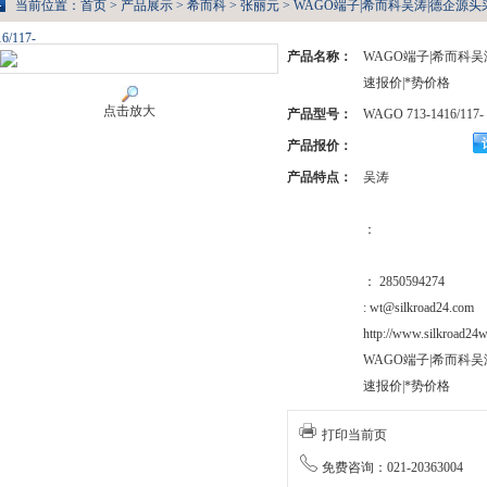
当前位置：
首页
>
产品展示
>
希而科
>
张丽元
> WAGO端子|希而科吴涛|德企源头采
16/117-
产品名称：
WAGO端子|希而科吴
速报价|*势价格
点击放大
产品型号：
WAGO 713-1416/117-
产品报价：
产品特点：
吴涛
：
： 2850594274
: wt@silkroad24.com
http://www.silkroad24w
WAGO端子|希而科吴
速报价|*势价格
打印当前页
免费咨询：021-20363004