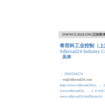
5SWWCE.0524-ENG贝加莱
希而科工业控制（上
Silkroad24 Industry C
吴涛
：
： 2850594274
:
wt@silkroad24.com
http://www.silkroad24wt。
www.silkroad24。。ｃｏｍ(Ch
www.silkroad24.de(Deutsch)