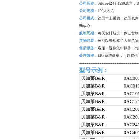
公司历史：
Silkroad24
于1999成立
公司规模：
100
人左右
公司模式：
德国本土采购，德国仓库
购放心。
航班周期：
每天安排航班，保证货物
货物包装：
长期以来积累了大量货物
售后服务：
客服，返修集中操作，*
处理效率：
ERP
系统做单，可以提供
--------------------------------
型号示例：
贝加莱B&R
0AC001
贝加莱B&R
0AC010
贝加莱B&R
0AC100
贝加莱B&R
0AC171
贝加莱B&R
0AC200
贝加莱B&R
0AC201
贝加莱B&R
0AC240
贝加莱B&R
0AC401