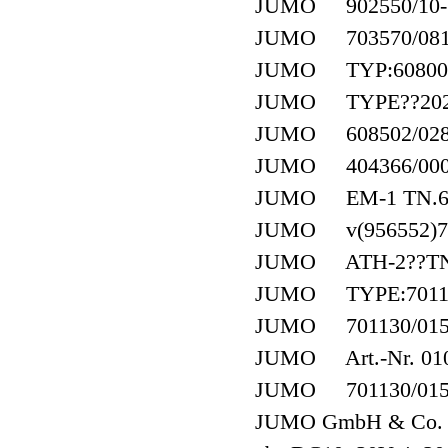
JUMO 902550/10-38
JUMO 703570/081-1
JUMO TYP:608003/0
JUMO TYPE??202752
JUMO 608502/0280
JUMO 404366/000 
JUMO EM-1 TN.60
JUMO v(956552)70
JUMO ATH-2??TN6
JUMO TYPE:701130/
JUMO 701130/0153-
JUMO Art.-Nr. 01
JUMO 701130/0153
JUMO GmbH & Co. K