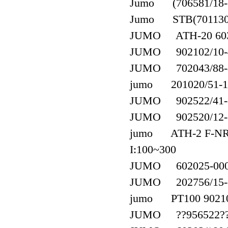
Jumo (706581/18-3
Jumo STB(701130/
JUMO ATH-20 6030
JUMO 902102/10-40
JUMO 702043/88-8
jumo 201020/51-18
JUMO 902522/41-3
JUMO 902520/12-5
jumo ATH-2 F-NR:0
I:100~300
JUMO 602025-0005-
JUMO 202756/15-6
jumo PT100 902109/
JUMO ??956522??7