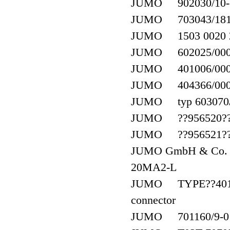
JUMO 902030/10-38
JUMO 703043/181-
JUMO 1503 0020 2
JUMO 602025/0005 
JUMO 401006/000-4
JUMO 404366/000 
JUMO typ 603070/0
JUMO ??956520??7
JUMO ??956521??7
JUMO GmbH & Co. 
20MA2-L
JUMO TYPE??401010
connector
JUMO 701160/9-01