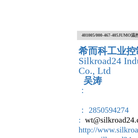
401005/000-467-405JU
希而科工业控
Silkroad24 Ind
Co., Ltd
吴涛
：
： 2850594274
:
wt@silkroad24
http://www.sil