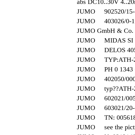
abs DC10..30V 4..2
JUMO 902520/15-361
JUMO 403026/0-1-1
JUMO GmbH & Co. K
JUMO MIDAS SI 40
JUMO DELOS 4050
JUMO TYP:ATH-2 
JUMO PH 0 1343 
JUMO 402050/000 
JUMO typ??ATH-20
JUMO 602021/0050-0
JUMO 603021/20-1-5
JUMO TN: 0056188
JUMO see the pict