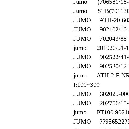
Jumo (706581/18-3
Jumo STB(701130/
JUMO ATH-20 6030
JUMO 902102/10-40
JUMO 702043/88-8
jumo 201020/51-18
JUMO 902522/41-3
JUMO 902520/12-5
jumo ATH-2 F-NR:0
I:100~300
JUMO 602025-0005-
JUMO 202756/15-6
jumo PT100 902109/
JUMO ??956522??7