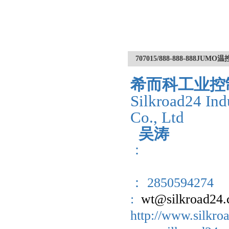
707015/888-888-888JU
希而科工业控
Silkroad24 Ind
Co., Ltd
吴涛
：
： 2850594274
:
wt@silkroad24
http://www.sil