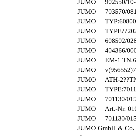
JUMO 902550/10-38
JUMO 703570/081-1
JUMO TYP:608003/0
JUMO TYPE??202752
JUMO 608502/0280
JUMO 404366/000 
JUMO EM-1 TN.60
JUMO v(956552)70
JUMO ATH-2??TN6
JUMO TYPE:701130/
JUMO 701130/0153-
JUMO Art.-Nr. 01
JUMO 701130/0153
JUMO GmbH & Co. K