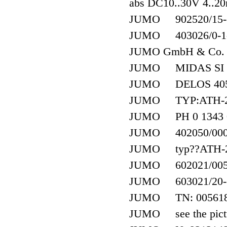
abs DC10..30V 4..2
JUMO 902520/15-361
JUMO 403026/0-1-1
JUMO GmbH & Co. K
JUMO MIDAS SI 40
JUMO DELOS 4050
JUMO TYP:ATH-2 
JUMO PH 0 1343 
JUMO 402050/000 
JUMO typ??ATH-20
JUMO 602021/0050-0
JUMO 603021/20-1-5
JUMO TN: 0056188
JUMO see the pict