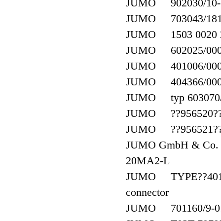
JUMO 902030/10-38
JUMO 703043/181-
JUMO 1503 0020 2
JUMO 602025/0005 
JUMO 401006/000-4
JUMO 404366/000 
JUMO typ 603070/0
JUMO ??956520??7
JUMO ??956521??7
JUMO GmbH & Co. 
20MA2-L
JUMO TYPE??401010
connector
JUMO 701160/9-01