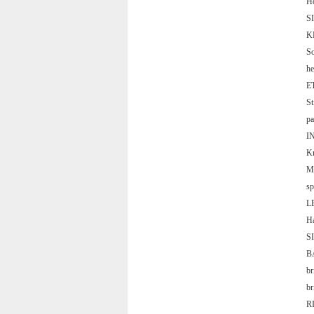
H
S
K
S
he
E
S
p
I
Kr
Ma
s
L
H
S
B
b
b
R