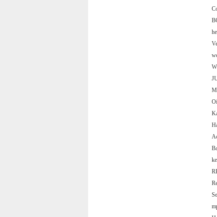
C
B
he
V
w
Wi
J
M
O
K
H
A
B
k
R
R
S
m