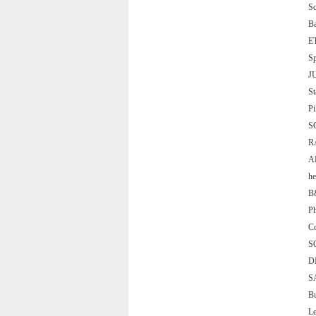
S
B
E
S
J
S
P
S
R
A
h
B
P
C
S
D
S
B
L