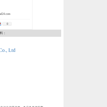
d24.com
0
料：
Co., Ltd