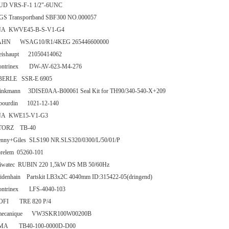
UD VRS-F-1 1/2"-6UNC
GS Transportband SBF300 NO.000057
NA KWVE45-B-S-V1-G4
AHN WSAG10/R1/4KEG 265446600000
eishaupt 21050414062
ontrinex DW-AV-623-M4-276
BERLE SSR-E 6905
rinkmann 3DISE0AA-B00061 Seal Kit for TH90/340-540-X+209
abourdin 1021-12-140
NA KWE15-V1-G3
TORZ TB-40
enny+Giles SLS190 NR.SLS320/0300/L/50/01/P
orelem 05260-101
riwatec RUBIN 220 1,5kW DS MB 50/60Hz
eidenhain Partskit LB3x2C 4040mm ID:315422-05(dringend)
ontrinex LFS-4040-103
OFI TRE 820 P/4
mecanique VW3SKR100W00200B
MA TB40-100-0000D-D00