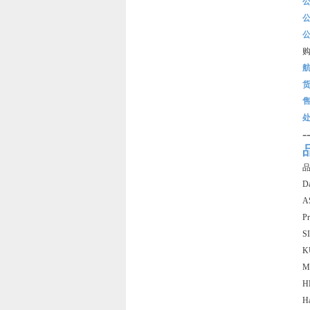
-
D
A
P
S
K
Ma
H
H