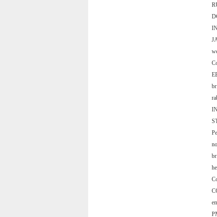
R
D
I
J
w
C
E
b
r
I
S
P
n
b
h
C
C
e
P