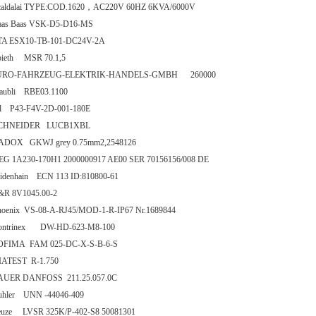
caldalai TYPE:COD.1620，AC220V 60HZ 6KVA/6000V
aas Baas VSK-D5-D16-MS
TA ESX10-TB-101-DC24V-2A
pieth MSR 70.1,5
URO-FAHRZEUG-ELEKTRIK-HANDELS-GMBH 260000
taubli RBE03.1100
il P43-F4V-2D-001-180E
CHNEIDER LUCB1XBL
ADOX GKWJ grey 0.75mm2,2548126
EG 1A230-170H1 2000000917 AE00 SER 70156156/008 DE
eidenhain ECN 113 ID:810800-61
&R 8V1045.00-2
hoenix VS-08-A-RJ45/MOD-1-R-IP67 Nr.1689844
ontrinex DW-HD-623-M8-100
OFIMA FAM 025-DC-X-S-B-6-S
IATEST R-1.750
AUER DANFOSS 211.25.057.0C
uhler UNN -44046-409
euze LVSR 325K/P-402-S8 50081301