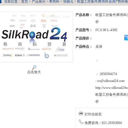
当前位置：
首页
>
产品展示
>
希而科
>
张丽元
> 欧盟工控备件|希而科吴涛|*势价格供应
产品名称：
欧盟工控备件|希而科
价
产品型号：
FCA 90 L-4/HE
产品报价：
产品特点：
吴涛
：
点击放大
： 2850594274
: wt@silkroad24.com
http://www.silkroad24w
欧盟工控备件|希而科
价
打印当前页
免费咨询：021-20363004