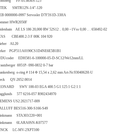
onsberg FF-015RMS-125
ITEK SMTR12N-1/4"-120
EB 0000000-0997 Servosler D7F5S1D-33HA
ommer HWR2050F
idenhain AE LS 186 20,000 RW 52S12 .. 0,00 ~1Vss 0,00 .. . 658492-02
TAS CBE400.2-3 F 00K 104 920
tieber AL20
arker PGP511A0190CS1D4NE6E5B1B1
NDUcoder EDH581-6-100000-05-D-SC12/We12mm/LL
autzberger 6951P- 090-0832 0-7 bar
nkenberg o-ring # 114 Φ 15,54 x 2,62 mm Art-Nr.9304062H-U
peck QY-2052.0014
EONARD SWV 100-03 EGA 400.5 G1:125:1 G2:1:1
agglunds 577 6216-057 R902434970
IEMENS US2:2021717-009
ALLUFF BES516-300-S166-S49
rinkmann STA303/220+001
rinkmann 6LARA0SN-K07577
INCK LC-MV-2XPT100