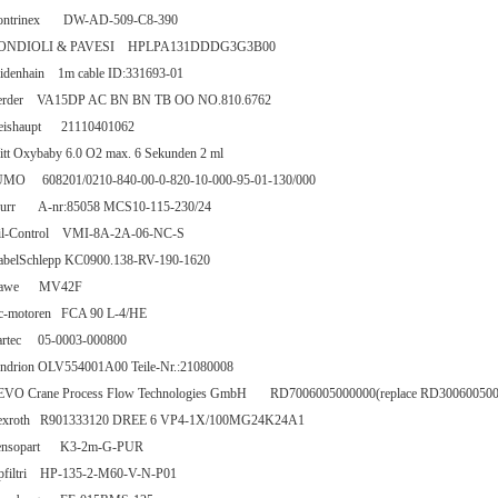
ontrinex DW-AD-509-C8-390
ONDIOLI & PAVESI HPLPA131DDDG3G3B00
idenhain 1m cable ID:331693-01
erder VA15DP AC BN BN TB OO NO.810.6762
eishaupt 21110401062
tt Oxybaby 6.0 O2 max. 6 Sekunden 2 ml
UMO 608201/0210-840-00-0-820-10-000-95-01-130/000
urr A-nr:85058 MCS10-115-230/24
il-Control VMI-8A-2A-06-NC-S
abelSchlepp KC0900.138-RV-190-1620
awe MV42F
c-motoren FCA 90 L-4/HE
artec 05-0003-000800
endrion OLV554001A00 Teile-Nr.:21080008
EVO Crane Process Flow Technologies GmbH RD7006005000000(replace RD300600500
exroth R901333120 DREE 6 VP4-1X/100MG24K24A1
ensopart K3-2m-G-PUR
pfiltri HP-135-2-M60-V-N-P01