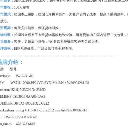
公司历史：
Silkroad24
于1999成立，16年备件销售积累，励志成为国内零出错率欧洲
公司规模：
100
人左右
公司模式：
德国本土采购，德国仓库拼单操作，为客户节约了成本，提高了采购效率。
购放心。
航班周期：
每天安排航班，保证货物时效，
货物包装：
长期以来积累了大量货物运输包装经验，所有货物均在国内进行二次包装，
售后服务：
客服，返修集中操作，*的售后系统确保客户无后顾之忧。
处理效率：
ERP
系统做单，可以提供订单全程查询。
--------------------------------------------------------------------
品牌介绍：
品牌 型号
atalogic IS-12-D1-03
SM WS7.5-10000-PP24VC-SYN-M4 S/N：WS0904261131
roxitron IKL015.33GH Nr:2319D
IEMENS 6SL3055-0AA00-5JA3
UEBLER D8.6A1.0050.F325.G222
nkenberg o-ring # 115 Φ 17,12 x 2,62 mm Art-Nr.9304063H-F
ELIOS-PREISSER 636326
agglunds 478 3233-616