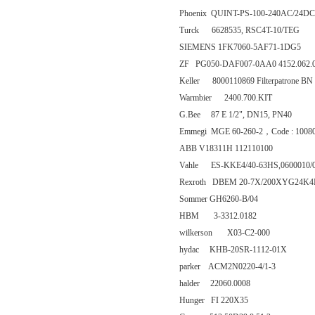
Phoenix QUINT-PS-100-240AC/24DC
Turck 6628535, RSC4T-10/TEG
SIEMENS 1FK7060-5AF71-1DG5
ZF PG050-DAF007-0AA0 4152.062.
Keller 8000110869 Filterpatrone BN
Warmbier 2400.700.KIT
G.Bee 87 E 1/2", DN15, PN40
Emmegi MGE 60-260-2，Code : 1008
ABB V18311H 112110100
Vahle ES-KKE4/40-63HS,0600010/
Rexroth DBEM 20-7X/200XYG24K4
Sommer GH6260-B/04
HBM 3-3312.0182
wilkerson X03-C2-000
hydac KHB-20SR-1112-01X
parker ACM2N0220-4/1-3
halder 22060.0008
Hunger FI 220X35