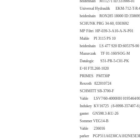
heidenhain MT1271 ID:331666-01
Universal Hydraulik EKM-712-T-R
heidenhain RON285 18000 ID:35869
SCHUNK PRG 34-60, 0303692
MP Filtri HP-039-3-A10-A-N-P01
Mahle PI 3115 PS 10
heidenhain LS 477 920 ID:605379-90
Mazurczak TF 01-160/SOG-M
Datalogic S51-PR-5-C01-PK
E+H FTL260-1020
PRIMES PMT30P
Rexroth 822010724
SCHMITT SB-3700-F
Vahle LSV7/60-4000HH 0195464/0
Indukey KV16725（8-6998-357407-
ganter GN598.3-KU-26
Sommer VEG14-B
Vahle 236016
parker PGP511A0230CA1H2NE5E3B