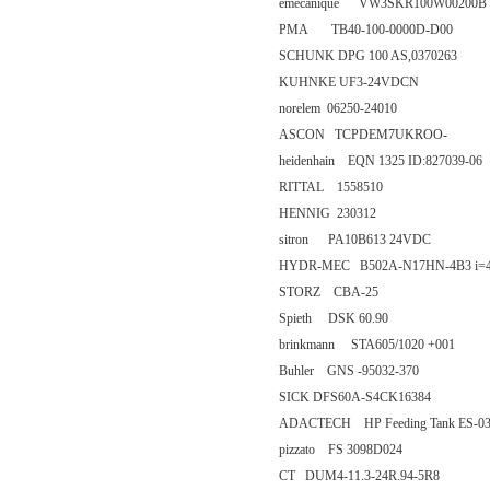
emecanique VW3SKR100W00200B
PMA TB40-100-0000D-D00
SCHUNK DPG 100 AS,0370263
KUHNKE UF3-24VDCN
norelem 06250-24010
ASCON TCPDEM7UKROO-
heidenhain EQN 1325 ID:827039-06
RITTAL 1558510
HENNIG 230312
sitron PA10B613 24VDC
HYDR-MEC B502A-N17HN-4B3 i=4
STORZ CBA-25
Spieth DSK 60.90
brinkmann STA605/1020 +001
Buhler GNS -95032-370
SICK DFS60A-S4CK16384
ADACTECH HP Feeding Tank ES-0350
pizzato FS 3098D024
CT DUM4-11.3-24R.94-5R8