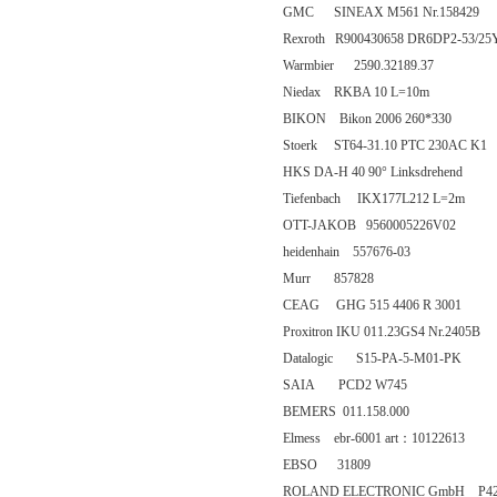
GMC SINEAX M561 Nr.158429
Rexroth R900430658 DR6DP2-53/25
Warmbier 2590.32189.37
Niedax RKBA 10 L=10m
BIKON Bikon 2006 260*330
Stoerk ST64-31.10 PTC 230AC K1
HKS DA-H 40 90° Linksdrehend
Tiefenbach IKX177L212 L=2m
OTT-JAKOB 9560005226V02
heidenhain 557676-03
Murr 857828
CEAG GHG 515 4406 R 3001
Proxitron IKU 011.23GS4 Nr.2405B
Datalogic S15-PA-5-M01-PK
SAIA PCD2 W745
BEMERS 011.158.000
Elmess ebr-6001 art：10122613
EBSO 31809
ROLAND ELECTRONIC GmbH P4