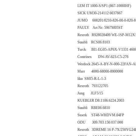
LEM IT 1000-S/SP1 (867-1000IHF)
SICK UM30-214112 6037667
JUMO 608201/0210-826-00-0-820-8-
PAULY Art Nr: 5967M05ST
Rexroth R928028409 WE-1SP-M12X
Staubli RCS06.8103
Turck BI1-EG05-AP6X-V1331 460
Contrinex DW-AV-623-C5-276
Westlock 2645-A-BY-N-000-22FAN-
Murr 4000-68000-8900000
lika SMI5-R-L-1-3
Rexroth 793122705
Jung JLF5/15
KUEBLER D8.1106.6224.2003
Staubli RBE06.6810
Stoerk ST48-WHDVM.04FP
ODU 309.703.150.037.000
Rexroth 3DREME 16 P-7X/250YG24