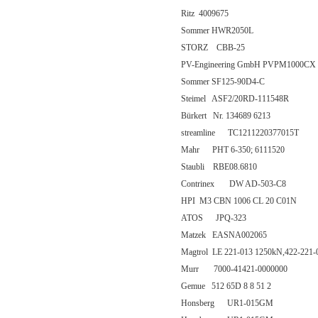
Ritz 4009675
Sommer HWR2050L
STORZ CBB-25
PV-Engineering GmbH PVPM1000CX
Sommer SF125-90D4-C
Steimel ASF2/20RD-111548R
Bürkert Nr. 134689 6213
streamline TC1211220377015T
Mahr PHT 6-350; 6111520
Staubli RBE08.6810
Contrinex DW AD-503-C8
HPI M3 CBN 1006 CL 20 C01N
ATOS JPQ-323
Matzek EASNA002065
Magtrol LE 221-013 1250kN,422-221-
Murr 7000-41421-0000000
Gemue 512 65D 8 8 51 2
Honsberg UR1-015GM