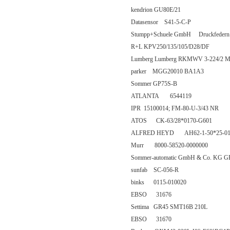
kendrion GU80E/21
Datasensor S41-5-C-P
Stumpp+Schuele GmbH Druckfedern D
R+L KPV250/135/105/D28/DF
Lumberg Lumberg RKMWV 3-224/2 
parker MGG20010 BA1A3
Sommer GP75S-B
ATLANTA 6544119
IPR 15100014; FM-80-U-3/43 NR
ATOS CK-63/28*0170-G601
ALFRED HEYD AH62-1-50*25-0
Murr 8000-58520-0000000
Sommer-automatic GmbH & Co. KG G
sunfab SC-056-R
binks 0115-010020
EBSO 31676
Settima GR45 SMT16B 210L
EBSO 31670