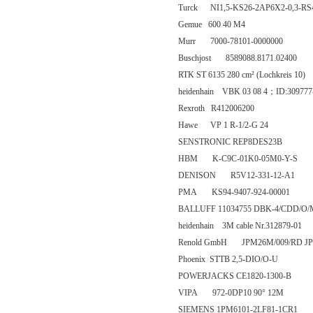
Turck NI1,5-KS26-2AP6X2-0,3-RS4
Gemue 600 40 M4
Murr 7000-78101-0000000
Buschjost 8589088.8171.02400
RTK ST 6135 280 cm² (Lochkreis 10)
heidenhain VBK 03 08 4；ID:309777
Rexroth R412006200
Hawe VP 1 R-1/2-G 24
SENSTRONIC REP8DES23B
HBM K-C9C-01K0-05M0-Y-S
DENISON R5V12-331-12-A1
PMA KS94-9407-924-00001
BALLUFF 11034755 DBK-4/CDD/O/
heidenhain 3M cable Nr.312879-01
Renold GmbH JPM26M/009/RD JPM2
Phoenix STTB 2,5-DIO/O-U
POWERJACKS CE1820-1300-B
VIPA 972-0DP10 90° 12M
SIEMENS 1PM6101-2LF81-1CR1