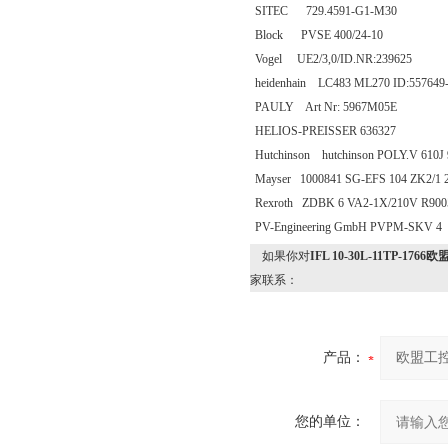
SITEC 729.4591-G1-M30
Block PVSE 400/24-10
Vogel UE2/3,0/ID.NR:239625
heidenhain LC483 ML270 ID:557649
PAULY Art Nr: 5967M05E
HELIOS-PREISSER 636327
Hutchinson hutchinson POLY.V 610J
Mayser 1000841 SG-EFS 104 ZK2/1 
Rexroth ZDBK 6 VA2-1X/210V R900
PV-Engineering GmbH PVPM-SKV 4
如果你对
IFL 10-30L-11TP-
家联系：
产品：
您的单位：