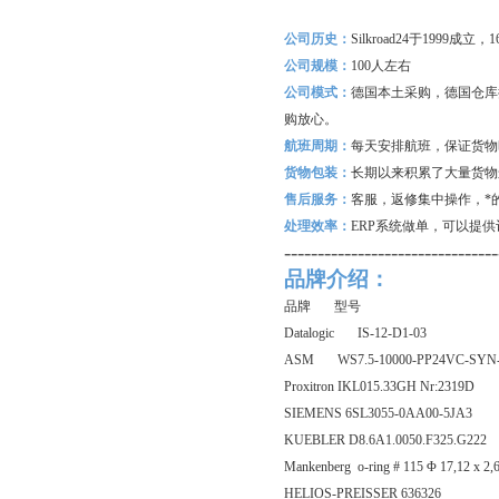
公司历史：
Silkroad24
于1999成立
公司规模：
100
人左右
公司模式：
德国本土采购，德国仓库
购放心。
航班周期：
每天安排航班，保证货物
货物包装：
长期以来积累了大量货物
售后服务：
客服，返修集中操作，*
处理效率：
ERP
系统做单，可以提供
--------------------------------
品牌介绍：
品牌 型号
Datalogic IS-12-D1-03
ASM WS7.5-10000-PP24VC-SYN-
Proxitron IKL015.33GH Nr:2319D
SIEMENS 6SL3055-0AA00-5JA3
KUEBLER D8.6A1.0050.F325.G222
Mankenberg o-ring # 115 Φ 17,12 x 2
HELIOS-PREISSER 636326