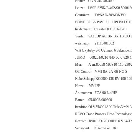
Buhler UNN -44046-409
Leuze LVSR 325K/P-402-S8 500813
Contrinex DW-AD-509-C8-390
BONDIOLI & PAVESI HPLPA131
heidenhain 1m cable ID:331693-01
Verder VA15DP AC BN BN TB OO N
weishaupt 21110401062
Witt Oxybaby 6.0 O2 max. 6 Sekunden 
JUMO 608201/0210-840-00-0-820-10
Murr A-nr:85058 MCS10-115-230/
Oil-Control VMI-8A-2A-06-NC-S
KabelSchlepp KC0900.138-RV-190-16
Hawe MV42F
Ac-motoren FCA 90 L-4/HE
Bartec 05-0003-000800
kendrion OLV554001A00 Teile-Nr.:21
REVO Crane Process Flow Technolo
Rexroth R901333120 DREE 6 VP4-
Sensopart K3-2m-G-PUR