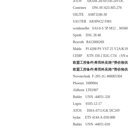
ATOS ARAM-20/10/350-24VDC
Contrinex DW-AV-623-M5-276
OILITE AMF3240-30
SAUTER AR30W22 F001
weidmueller SAI-6-S 5P M12，94560
Spieth DSL 28.48
Rexroth R412006269
Mahle PI 4208 PS VST 25 V2A/K19
CEMP XTN 350 2 II2G CT4 （SN:n1
欧盟工控备件|希而科吴涛|*势价格供
欧盟工控备件|希而科吴涛|*势价格供
Novotechnik F-205-1G 400005304
Phoenix 1689064
Ahlborn LT01907
Buhler UNN -44051-320
Legris 0105-12-17
ATOS DHA-0711/GK DC24V
hydac ETS 4144-A-050-000
Buhler UNN -44051-018