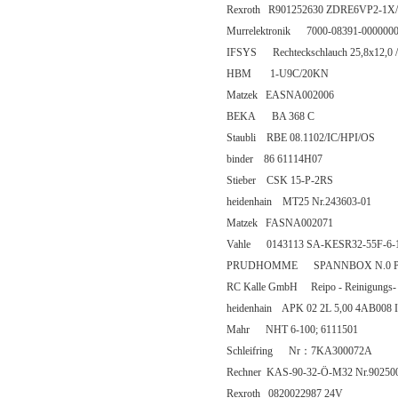
Rexroth R901252630 ZDRE6VP2-1
Murrelektronik 7000-08391-000000
IFSYS Rechteckschlauch 25,8x12,0 /
HBM 1-U9C/20KN
Matzek EASNA002006
BEKA BA 368 C
Staubli RBE 08.1102/IC/HPI/OS
binder 86 61114H07
Stieber CSK 15-P-2RS
heidenhain MT25 Nr.243603-01
Matzek FASNA002071
Vahle 0143113 SA-KESR32-55F-6-
PRUDHOMME SPANNBOX N.0 PROFI
RC Kalle GmbH Reipo - Reinigungs- u
heidenhain APK 02 2L 5,00 4AB008 
Mahr NHT 6-100; 6111501
Schleifring Nr：7KA300072A
Rechner KAS-90-32-Ö-M32 Nr.90250
Rexroth 0820022987 24V