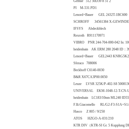
Gemue 512 50D39 8 51 2
PI M-531.PD1
Lenord+Bauer GEL 2432T-1BC600
SCHROFF 34561384 X-GEWINDES
IFSYS Abdeckblech
Rexroth R911170971
VIBRO PNR 244-704-000-042 In: 10
heidenhain AK ERM 280 2048 ID：3
Lenord+Bauer GEL2443 KNRG5K2
Sferaco 708006
Beckhoff C6140-0030
B&R X67CA3P00.0050
Leuze LVSR 325K/P-402-S8 500813
UNIVERSAL EKM-1048-12-T-CN-UH 
heidenhain LC183/10nm ML240 ID55
F.lli.Giacomello RL/G2-F3-S1A+S1
Hasco Z 805 / 9/250
ATOS HZGO-A-031/210
KTR DIV（KTR-SI Gr. 5 Kupplung 