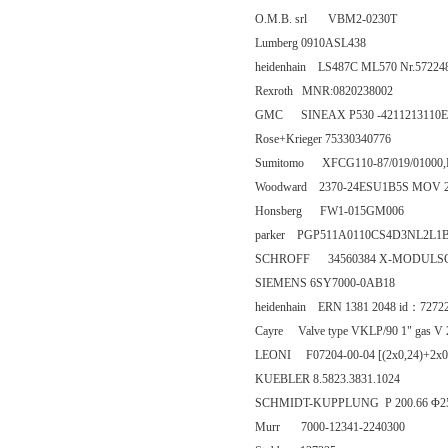
O.M.B. srl VBM2-0230T
Lumberg 0910ASL438
heidenhain LS487C ML570 Nr.57224
Rexroth MNR:0820238002
GMC SINEAX P530 -4211213110E
Rose+Krieger 75330340776
Sumitomo XFCG110-87/019/01000,
Woodward 2370-24ESU1B5S MOV 
Honsberg FW1-015GM006
parker PGP511A0110CS4D3NL2L1
SCHROFF 34560384 X-MODULSC
SIEMENS 6SY7000-0AB18
heidenhain ERN 1381 2048 id：7272
Cayre Valve type VKLP/90 1" gas V
LEONI F07204-00-04 [(2x0,24)+2x0
KUEBLER 8.5823.3831.1024
SCHMIDT-KUPPLUNG P 200.66 Φ2
Murr 7000-12341-2240300