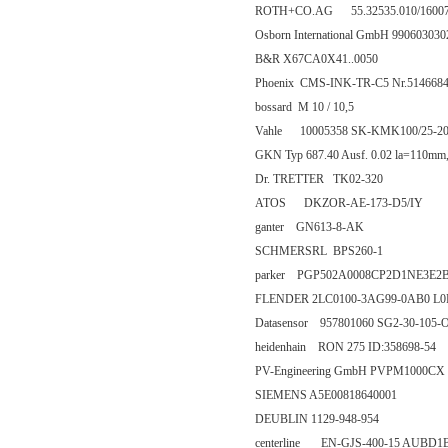
ROTH+CO.AG 55.32535.010/1600
Osborn International GmbH 990603030
B&R X67CA0X41..0050
Phoenix CMS-INK-TR-C5 Nr.514668
bossard M 10 / 10,5
Vahle 10005358 SK-KMK100/25-20(
GKN Typ 687.40 Ausf. 0.02 la=110mm
Dr. TRETTER TK02-320
ATOS DKZOR-AE-173-D5/IY
ganter GN613-8-AK
SCHMERSRL BPS260-1
parker PGP502A0008CP2D1NE3E2B
FLENDER 2LC0100-3AG99-0AB0 L
Datasensor 957801060 SG2-30-105-
heidenhain RON 275 ID:358698-54
PV-Engineering GmbH PVPM1000CX
SIEMENS A5E00818640001
DEUBLIN 1129-948-954
centerline EN-GJS-400-15 AUBD1