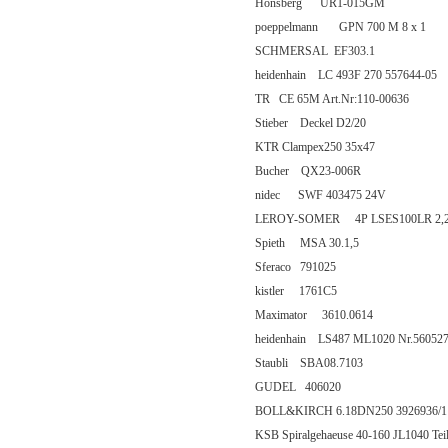
Honsberg UR1-015GM
poeppelmann GPN 700 M 8 x 1
SCHMERSAL EF303.1
heidenhain LC 493F 270 557644-05
TR CE 65M Art.Nr:110-00636
Stieber Deckel D2/20
KTR Clampex250 35x47
Bucher QX23-006R
nidec SWF 403475 24V
LEROY-SOMER 4P LSES100LR 2,
Spieth MSA 30.1,5
Sferaco 791025
kistler 1761C5
Maximator 3610.0614
heidenhain LS487 ML1020 Nr.560527
Staubli SBA08.7103
GUDEL 406020
BOLL&KIRCH 6.18DN250 3926936/1
KSB Spiralgehaeuse 40-160 JL1040 Teil