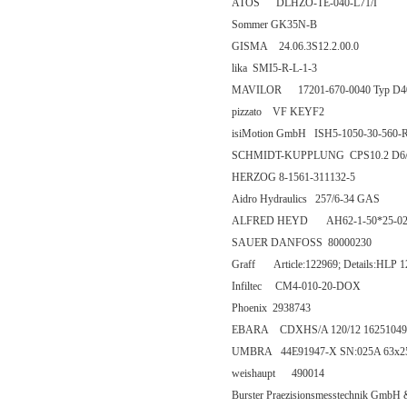
ATOS DLHZO-TE-040-L71/I
Sommer GK35N-B
GISMA 24.06.3S12.2.00.0
lika SMI5-R-L-1-3
MAVILOR 17201-670-0040 Typ D
pizzato VF KEYF2
isiMotion GmbH ISH5-1050-30-560-
SCHMIDT-KUPPLUNG CPS10.2 D6
HERZOG 8-1561-311132-5
Aidro Hydraulics 257/6-34 GAS
ALFRED HEYD AH62-1-50*25-0
SAUER DANFOSS 80000230
Graff Article:122969; Details:HLP
Infiltec CM4-010-20-DOX
Phoenix 2938743
EBARA CDXHS/A 120/12 16251049
UMBRA 44E91947-X SN:025A 63x25
weishaupt 490014
Burster Praezisionsmesstechnik Gm