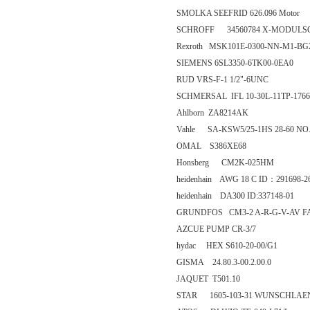
SMOLKA SEEFRID 626.096 Motor
SCHROFF 34560784 X-MODULSC
Rexroth MSK101E-0300-NN-M1-BG
SIEMENS 6SL3350-6TK00-0EA0
RUD VRS-F-1 1/2"-6UNC
SCHMERSAL IFL 10-30L-11TP-1766
Ahlborn ZA8214AK
Vahle SA-KSW5/25-1HS 28-60 NO.
OMAL S386XE68
Honsberg CM2K-025HM
heidenhain AWG 18 C ID：291698-2
heidenhain DA300 ID:337148-01
GRUNDFOS CM3-2 A-R-G-V-AV 
AZCUE PUMP CR-3/7
hydac HEX S610-20-00/G1
GISMA 24.80.3-00.2.00.0
JAQUET T501.10
STAR 1605-103-31 WUNSCHLAENGE 