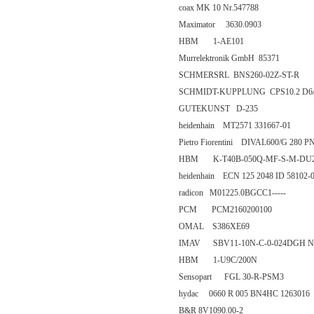
coax MK 10 Nr.547788
Maximator 3630.0903
HBM 1-AE101
Murrelektronik GmbH 85371
SCHMERSRL BNS260-02Z-ST-R
SCHMIDT-KUPPLUNG CPS10.2 D6
GUTEKUNST D-235
heidenhain MT2571 331667-01
Pietro Fiorentini DIVAL600/G 280 
HBM K-T40B-050Q-MF-S-M-DU2
heidenhain ECN 125 2048 ID 58102-
radicon M01225.0BGCC1-----
PCM PCM2160200100
OMAL S386XE69
IMAV SBV11-10N-C-0-024DGH Nr.1
HBM 1-U9C/200N
Sensopart FGL 30-R-PSM3
hydac 0660 R 005 BN4HC 1263016
B&R 8V1090.00-2