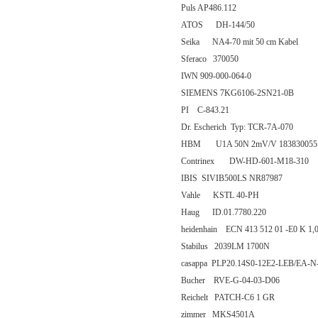
Puls AP486.112
ATOS DH-144/50
Seika NA4-70 mit 50 cm Kabel
Sferaco 370050
IWN 909-000-064-0
SIEMENS 7KG6106-2SN21-0B
PI C-843.21
Dr. Escherich Typ: TCR-7A-070
HBM U1A 50N 2mV/V 183830055 
Contrinex DW-HD-601-M18-310
IBIS SIVIB500LS NR87987
Vahle KSTL 40-PH
Haug ID.01.7780.220
heidenhain ECN 413 512 01 -E0 K 1,00
Stabilus 2039LM 1700N
casappa PLP20.14S0-12E2-LEB/EA-N
Bucher RVE-G-04-03-D06
Reichelt PATCH-C6 1 GR
zimmer MKS4501A