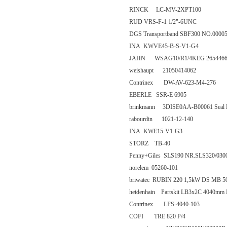
RINCK LC-MV-2XPT100
RUD VRS-F-1 1/2"-6UNC
DGS Transportband SBF300 NO.0000
INA KWVE45-B-S-V1-G4
JAHN WSAG10/R1/4KEG 2654466
weishaupt 21050414062
Contrinex DW-AV-623-M4-276
EBERLE SSR-E 6905
brinkmann 3DISE0AA-B00061 Seal K
rabourdin 1021-12-140
INA KWE15-V1-G3
STORZ TB-40
Penny+Giles SLS190 NR.SLS320/0300
norelem 05260-101
briwatec RUBIN 220 1,5kW DS MB 5
heidenhain Partskit LB3x2C 4040mm 
Contrinex LFS-4040-103
COFI TRE 820 P/4