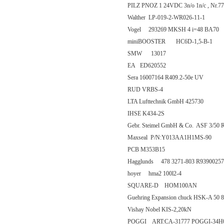
PILZ PNOZ 1 24VDC 3n/o 1n/c , Nr.7
Walther LP-019-2-WR026-11-1
Vogel 293269 MKSH 4 i=48 BA70
miniBOOSTER HC6D-1,5-B-1
SMW 13017
EA ED620552
Sera 16007164 R409.2-50e UV
RUD VRBS-4
LTA Lufttechnik GmbH 425730
IHSE K434-2S
Gebr. Steimel GmbH & Co. ASF 3/50 
Maxseal P/N:Y013AA1H1MS-90
PCB M353B15
Hagglunds 478 3271-803 R93900257
hoyer hma2 100l2-4
SQUARE-D HOM100AN
Guehring Expansion chuck HSK-A 50 
Vishay Nobel KIS-2,20kN
POGGI ART:CA-31777 POGGI-34H