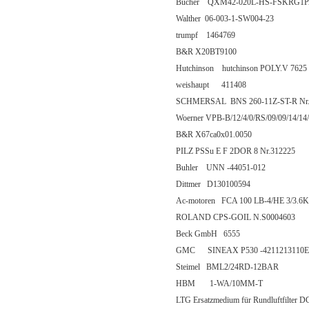
Bucher QXM42-020L-HS-FSKRG1
Walther 06-003-1-SW004-23
trumpf 1464769
B&R X20BT9100
Hutchinson hutchinson POLY.V 7625
weishaupt 411408
SCHMERSAL BNS 260-11Z-ST-R Nr.
Woerner VPB-B/12/4/0/RS/09/09/14/
B&R X67ca0x01.0050
PILZ PSSu E F 2DOR 8 Nr.312225
Buhler UNN -44051-012
Dittmer D130100594
Ac-motoren FCA 100 LB-4/HE 3/3.6
ROLAND CPS-GOIL N.S0004603
Beck GmbH 6555
GMC SINEAX P530 -4211213110E
Steimel BML2/24RD-12BAR
HBM 1-WA/10MM-T
LTG Ersatzmedium für Rundluftfilter D