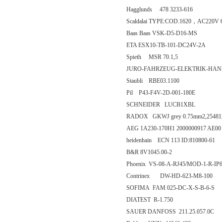
Hagglunds 478 3233-616
Scaldalai TYPE:COD.1620，AC220V
Baas Baas VSK-D5-D16-MS
ETA ESX10-TB-101-DC24V-2A
Spieth MSR 70.1,5
JURO-FAHRZEUG-ELEKTRIK-HA
Staubli RBE03.1100
Pil P43-F4V-2D-001-180E
SCHNEIDER LUCB1XBL
RADOX GKWJ grey 0.75mm2,25481
AEG 1A230-170H1 2000000917 AE00 
heidenhain ECN 113 ID:810800-61
B&R 8V1045.00-2
Phoenix VS-08-A-RJ45/MOD-1-R-IP6
Contrinex DW-HD-623-M8-100
SOFIMA FAM 025-DC-X-S-B-6-S
DIATEST R-1.750
SAUER DANFOSS 211.25.057.0C