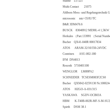
Stubbe 137325
Multi-Contact 21075
Ahlborn Mess- und Regelungstechn
microsonic mic+35/IU/TC
B&R 3DM476.6
BUSCK 83040912 ME90L-4 1,5KW 2
Herkules （Part.133991 （Serial Numbe
Bucher QX41-040R 00017834
ATOS ARAM-32/10/350-24VDC
Contrinex ASU-002-180
IFM DN4013
Rexroth 5710401100
WENGLOR LM89PA2
SCHNEIDER TCSESM083F2CS0
Bucher QXM42-025N130 Nr.100024
ATOS HZGO-A-031/315
YASKAWA SGDV-OCB03A
HBM K-T40B-002R-MF-S-M-SU2-
Spieth DSM 38.1