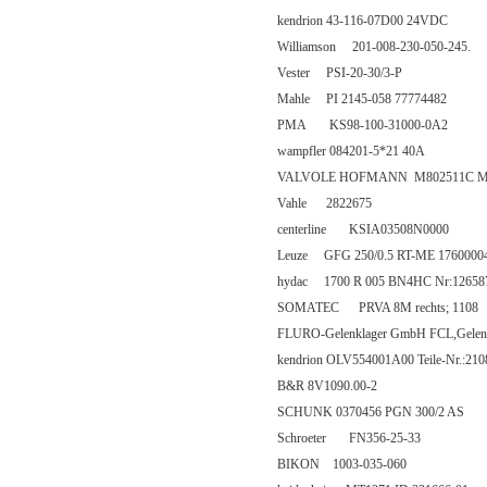
kendrion 43-116-07D00 24VDC
Williamson 201-008-230-050-245.
Vester PSI-20-30/3-P
Mahle PI 2145-058 77774482
PMA KS98-100-31000-0A2
wampfler 084201-5*21 40A
VALVOLE HOFMANN M802511C M
Vahle 2822675
centerline KSIA03508N0000
Leuze GFG 250/0.5 RT-ME 1760000
hydac 1700 R 005 BN4HC Nr:12658
SOMATEC PRVA 8M rechts; 1108
FLURO-Gelenklager GmbH FCL,Gelen
kendrion OLV554001A00 Teile-Nr.:21
B&R 8V1090.00-2
SCHUNK 0370456 PGN 300/2 AS
Schroeter FN356-25-33
BIKON 1003-035-060