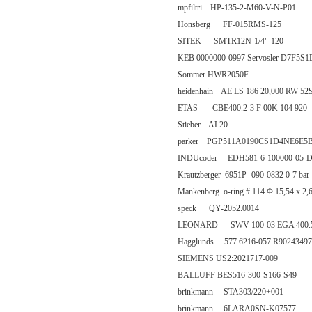
mpfiltri HP-135-2-M60-V-N-P01
Honsberg FF-015RMS-125
SITEK SMTR12N-1/4"-120
KEB 0000000-0997 Servosler D7F5S
Sommer HWR2050F
heidenhain AE LS 186 20,000 RW 52S12
ETAS CBE400.2-3 F 00K 104 920
Stieber AL20
parker PGP511A0190CS1D4NE6E5
INDUcoder EDH581-6-100000-05-
Krautzberger 6951P- 090-0832 0-7 bar
Mankenberg o-ring # 114 Φ 15,54 x 2
speck QY-2052.0014
LEONARD SWV 100-03 EGA 400.5 G
Hagglunds 577 6216-057 R90243497
SIEMENS US2:2021717-009
BALLUFF BES516-300-S166-S49
brinkmann STA303/220+001
brinkmann 6LARA0SN-K07577