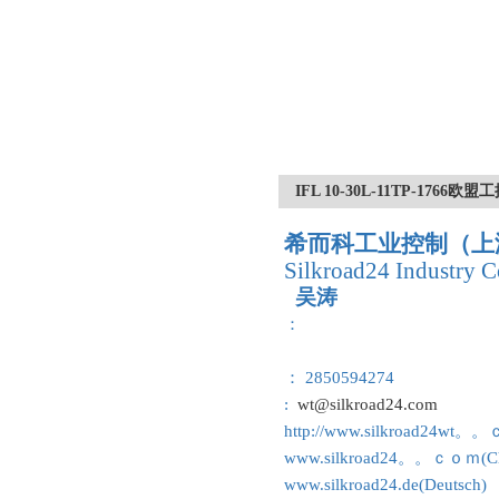
IFL 10-30L-11TP-17
希而科工业控制（上
Silkroad24 Industry C
吴涛
：
： 2850594274
:
wt@silkroad24.com
http://www.silkroad24wt。
www.silkroad24。。ｃｏｍ(Ch
www.silkroad24.de(Deutsch)