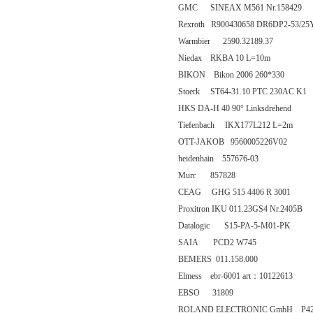
GMC SINEAX M561 Nr.158429
Rexroth R900430658 DR6DP2-53/25
Warmbier 2590.32189.37
Niedax RKBA 10 L=10m
BIKON Bikon 2006 260*330
Stoerk ST64-31.10 PTC 230AC K1
HKS DA-H 40 90° Linksdrehend
Tiefenbach IKX177L212 L=2m
OTT-JAKOB 9560005226V02
heidenhain 557676-03
Murr 857828
CEAG GHG 515 4406 R 3001
Proxitron IKU 011.23GS4 Nr.2405B
Datalogic S15-PA-5-M01-PK
SAIA PCD2 W745
BEMERS 011.158.000
Elmess ebr-6001 art：10122613
EBSO 31809
ROLAND ELECTRONIC GmbH P4