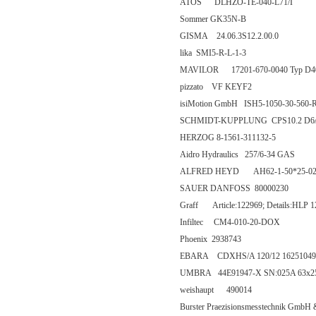
ATOS DLHZO-TE-040-L71/I
Sommer GK35N-B
GISMA 24.06.3S12.2.00.0
lika SMI5-R-L-1-3
MAVILOR 17201-670-0040 Typ D
pizzato VF KEYF2
isiMotion GmbH ISH5-1050-30-560-
SCHMIDT-KUPPLUNG CPS10.2 D6
HERZOG 8-1561-311132-5
Aidro Hydraulics 257/6-34 GAS
ALFRED HEYD AH62-1-50*25-0
SAUER DANFOSS 80000230
Graff Article:122969; Details:HLP
Infiltec CM4-010-20-DOX
Phoenix 2938743
EBARA CDXHS/A 120/12 16251049
UMBRA 44E91947-X SN:025A 63x25
weishaupt 490014
Burster Praezisionsmesstechnik Gm