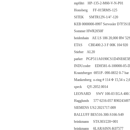
mpfiltri HP-135-2-M60-V-N-P01
Honsberg FF-015RMS-125
SITEK SMTR12N-1/4"-120
KEB 0000000-0997 Servosler D7F5S
Sommer HWR2050F
heidenhain AE LS 186 20,000 RW 52S12
ETAS CBE400.2-3 F 00K 104 920
Stieber AL20
parker PGP511A0190CS1D4NE6E5
INDUcoder EDH581-6-100000-05-
Krautzberger 6951P- 090-0832 0-7 bar
Mankenberg o-ring # 114 Φ 15,54 x 2
speck QY-2052.0014
LEONARD SWV 100-03 EGA 400.5 G
Hagglunds 577 6216-057 R90243497
SIEMENS US2:2021717-009
BALLUFF BES516-300-S166-S49
brinkmann STA303/220+001
brinkmann 6LARA0SN-K07577