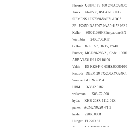
Phoenix QUINT-PS-100-240AC/24DC
Turck 6628535, RSC4T-10/TEG
SIEMENS 1FK7060-5AF71-1DG5
ZF PG050-DAF007-0AA0 4152.062.
Keller 8000110869 Filterpatrone BN
Warmbier 2400.700.KIT
G.Bee 87 E 1/2", DN15, PN40
Emmegi MGE 60-260-2，Code : 1008
ABB V18311H 112110100
Vahle ES-KKE4/40-63HS,0600010/
Rexroth DBEM 20-7X/200XYG24K4
Sommer GH6260-B/04
HBM 3-3312.0182
wilkerson X03-C2-000
hydac KHB-20SR-1112-01X
parker ACM2N0220-4/1-3
halder 22060.0008
Hunger FI 220X35