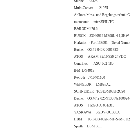
Stubbe 137325
Multi-Contact 21075
Ahlborn Mess- und Regelungstechn
microsonic mic+35/IU/TC
B&R 3DM476.6
BUSCK 83040912 ME90L-4 1,5KW 2
Herkules （Part.133991 （Serial Numbe
Bucher QX41-040R 00017834
ATOS ARAM-32/10/350-24VDC
Contrinex ASU-002-180
IFM DN4013
Rexroth 5710401100
WENGLOR LM89PA2
SCHNEIDER TCSESM083F2CS0
Bucher QXM42-025N130 Nr.100024
ATOS HZGO-A-031/315
YASKAWA SGDV-OCB03A
HBM K-T40B-002R-MF-S-M-SU2-
Spieth DSM 38.1