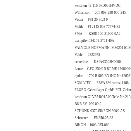
kendrion 43-116-07D00 24VDC
Williamson 201-008-230-050-245.
Vester PSI-20-30/3-P
Mahle PI 2145-058 77774482
PMA KS98-100-31000-0A2
wampfler 084201-5*21 40A
VALVOLE HOFMANN M802511C M
Vahle 2822675
centerline KSIA03508N0000
Leuze GFG 250/0.5 RT-ME 1760000
hydac 1700 R 005 BN4HC Nr:12658
SOMATEC PRVA 8M rechts; 1108
FLURO-Gelenklager GmbH FCL,Gelen
kendrion OLV554001A00 Teile-Nr.:21
B&R 8V1090.00-2
SCHUNK 0370456 PGN 300/2 AS
Schroeter FN356-25-33
BIKON 1003-035-060