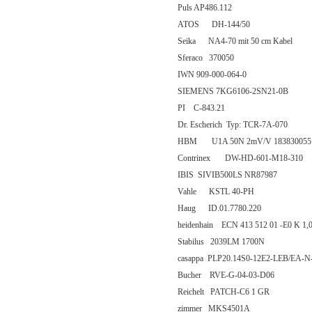
Puls AP486.112
ATOS DH-144/50
Seika NA4-70 mit 50 cm Kabel
Sferaco 370050
IWN 909-000-064-0
SIEMENS 7KG6106-2SN21-0B
PI C-843.21
Dr. Escherich Typ: TCR-7A-070
HBM U1A 50N 2mV/V 183830055 
Contrinex DW-HD-601-M18-310
IBIS SIVIB500LS NR87987
Vahle KSTL 40-PH
Haug ID.01.7780.220
heidenhain ECN 413 512 01 -E0 K 1,00
Stabilus 2039LM 1700N
casappa PLP20.14S0-12E2-LEB/EA-N
Bucher RVE-G-04-03-D06
Reichelt PATCH-C6 1 GR
zimmer MKS4501A