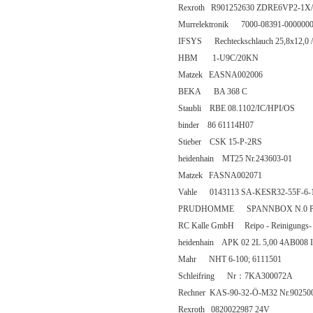
Rexroth R901252630 ZDRE6VP2-1
Murrelektronik 7000-08391-000000
IFSYS Rechteckschlauch 25,8x12,0 /
HBM 1-U9C/20KN
Matzek EASNA002006
BEKA BA 368 C
Staubli RBE 08.1102/IC/HPI/OS
binder 86 61114H07
Stieber CSK 15-P-2RS
heidenhain MT25 Nr.243603-01
Matzek FASNA002071
Vahle 0143113 SA-KESR32-55F-6-
PRUDHOMME SPANNBOX N.0 PROFI
RC Kalle GmbH Reipo - Reinigungs- u
heidenhain APK 02 2L 5,00 4AB008 
Mahr NHT 6-100; 6111501
Schleifring Nr：7KA300072A
Rechner KAS-90-32-Ö-M32 Nr.90250
Rexroth 0820022987 24V