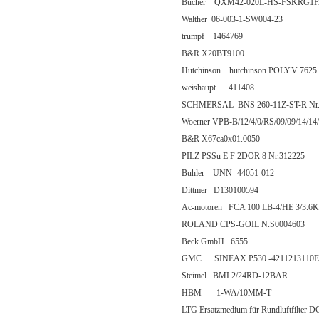
Bucher QXM42-020L-HS-FSKRG1
Walther 06-003-1-SW004-23
trumpf 1464769
B&R X20BT9100
Hutchinson hutchinson POLY.V 7625
weishaupt 411408
SCHMERSAL BNS 260-11Z-ST-R Nr.
Woerner VPB-B/12/4/0/RS/09/09/14/
B&R X67ca0x01.0050
PILZ PSSu E F 2DOR 8 Nr.312225
Buhler UNN -44051-012
Dittmer D130100594
Ac-motoren FCA 100 LB-4/HE 3/3.6
ROLAND CPS-GOIL N.S0004603
Beck GmbH 6555
GMC SINEAX P530 -4211213110E
Steimel BML2/24RD-12BAR
HBM 1-WA/10MM-T
LTG Ersatzmedium für Rundluftfilter D