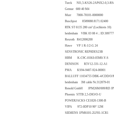
Turck NI1,5-KS26-2AP6X2-0,3-RS4
Gemue 600 40 M4
Murr 7000-78101-0000000
Buschjost 8589088.8171.02400
RTK ST 6135 280 cm² (Lochkreis 10)
heidenhain VBK 03 08 4；ID:309777
Rexroth R412006200
Hawe VP 1 R-1/2-G 24
SENSTRONIC REP8DES23B
HBM K-C9C-01K0-05M0-Y-S
DENISON R5V12-331-12-A1
PMA KS94-9407-924-00001
BALLUFF 11034755 DBK-4/CDD/O/
heidenhain 3M cable Nr.312879-01
Renold GmbH JPM26M/009/RD JPM2
Phoenix STTB 2,5-DIO/O-U
POWERJACKS CE1820-1300-B
VIPA 972-0DP10 90° 12M
SIEMENS 1PM6101-2LF81-1CR1