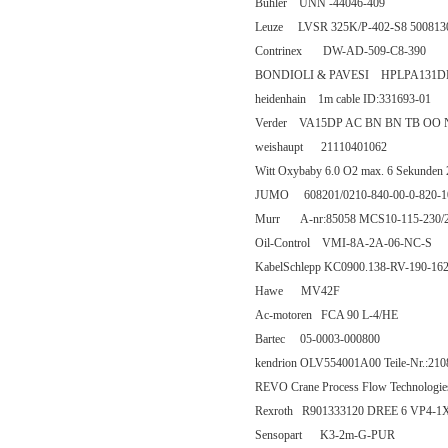
Buhler UNN -44046-409
Leuze LVSR 325K/P-402-S8 500813
Contrinex DW-AD-509-C8-390
BONDIOLI & PAVESI HPLPA131
heidenhain 1m cable ID:331693-01
Verder VA15DP AC BN BN TB OO N
weishaupt 21110401062
Witt Oxybaby 6.0 O2 max. 6 Sekunden 
JUMO 608201/0210-840-00-0-820-10
Murr A-nr:85058 MCS10-115-230/
Oil-Control VMI-8A-2A-06-NC-S
KabelSchlepp KC0900.138-RV-190-16
Hawe MV42F
Ac-motoren FCA 90 L-4/HE
Bartec 05-0003-000800
kendrion OLV554001A00 Teile-Nr.:21
REVO Crane Process Flow Technolo
Rexroth R901333120 DREE 6 VP4-
Sensopart K3-2m-G-PUR