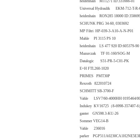
heidenhain MT1271 ID:331666-01
Universal Hydraulik EKM-712-T-R
heidenhain RON285 18000 ID:35869
SCHUNK PRG 34-60, 0303692
MP Filtri HP-039-3-A10-A-N-P01
Mahle PI 3115 PS 10
heidenhain LS 477 920 ID:605379-90
Mazurczak TF 01-160/SOG-M
Datalogic S51-PR-5-C01-PK
E+H FTL260-1020
PRIMES PMT30P
Rexroth 822010724
SCHMITT SB-3700-F
Vahle LSV7/60-4000HH 0195464/0
Indukey KV16725（8-6998-357407-
ganter GN598.3-KU-26
Sommer VEG14-B
Vahle 236016
parker PGP511A0230CA1H2NE5E3B