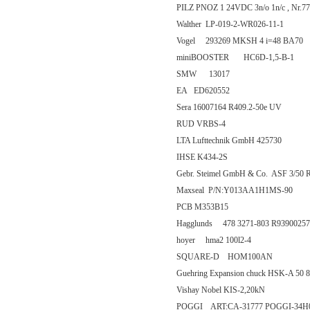
PILZ PNOZ 1 24VDC 3n/o 1n/c , Nr.7
Walther LP-019-2-WR026-11-1
Vogel 293269 MKSH 4 i=48 BA70
miniBOOSTER HC6D-1,5-B-1
SMW 13017
EA ED620552
Sera 16007164 R409.2-50e UV
RUD VRBS-4
LTA Lufttechnik GmbH 425730
IHSE K434-2S
Gebr. Steimel GmbH & Co. ASF 3/50 
Maxseal P/N:Y013AA1H1MS-90
PCB M353B15
Hagglunds 478 3271-803 R93900257
hoyer hma2 100l2-4
SQUARE-D HOM100AN
Guehring Expansion chuck HSK-A 50 
Vishay Nobel KIS-2,20kN
POGGI ART:CA-31777 POGGI-34H