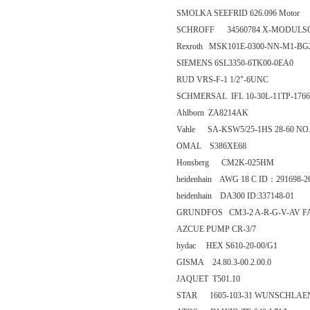
SMOLKA SEEFRID 626.096 Motor
SCHROFF 34560784 X-MODULSC
Rexroth MSK101E-0300-NN-M1-BG
SIEMENS 6SL3350-6TK00-0EA0
RUD VRS-F-1 1/2"-6UNC
SCHMERSAL IFL 10-30L-11TP-1766
Ahlborn ZA8214AK
Vahle SA-KSW5/25-1HS 28-60 NO.
OMAL S386XE68
Honsberg CM2K-025HM
heidenhain AWG 18 C ID：291698-2
heidenhain DA300 ID:337148-01
GRUNDFOS CM3-2 A-R-G-V-AV 
AZCUE PUMP CR-3/7
hydac HEX S610-20-00/G1
GISMA 24.80.3-00.2.00.0
JAQUET T501.10
STAR 1605-103-31 WUNSCHLAENGE 