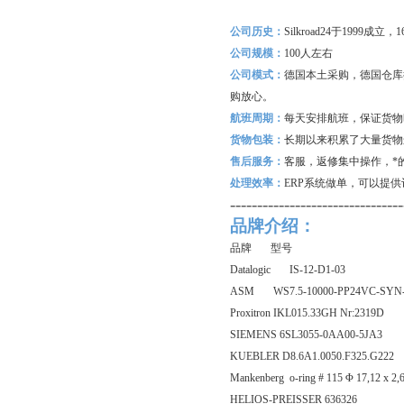
公司历史：
Silkroad24
于1999成立
公司规模：
100
人左右
公司模式：
德国本土采购，德国仓库
购放心。
航班周期：
每天安排航班，保证货物
货物包装：
长期以来积累了大量货物
售后服务：
客服，返修集中操作，*
处理效率：
ERP
系统做单，可以提供
--------------------------------
品牌介绍：
品牌 型号
Datalogic IS-12-D1-03
ASM WS7.5-10000-PP24VC-SYN-
Proxitron IKL015.33GH Nr:2319D
SIEMENS 6SL3055-0AA00-5JA3
KUEBLER D8.6A1.0050.F325.G222
Mankenberg o-ring # 115 Φ 17,12 x 2
HELIOS-PREISSER 636326