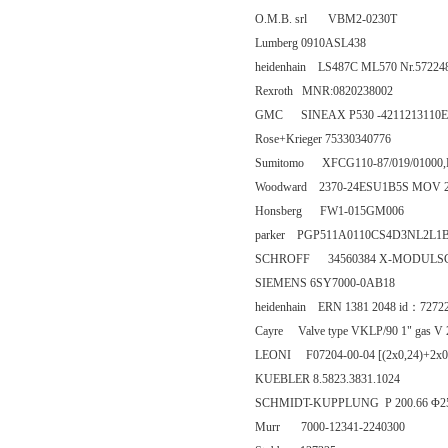
O.M.B. srl VBM2-0230T
Lumberg 0910ASL438
heidenhain LS487C ML570 Nr.57224
Rexroth MNR:0820238002
GMC SINEAX P530 -4211213110E
Rose+Krieger 75330340776
Sumitomo XFCG110-87/019/01000,
Woodward 2370-24ESU1B5S MOV 
Honsberg FW1-015GM006
parker PGP511A0110CS4D3NL2L1
SCHROFF 34560384 X-MODULSC
SIEMENS 6SY7000-0AB18
heidenhain ERN 1381 2048 id：7272
Cayre Valve type VKLP/90 1" gas V
LEONI F07204-00-04 [(2x0,24)+2x0
KUEBLER 8.5823.3831.1024
SCHMIDT-KUPPLUNG P 200.66 Φ2
Murr 7000-12341-2240300