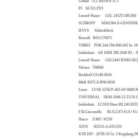
Gemue 512 50D39 8 51 2
PI M-531.PD1
Lenord+Bauer GEL 2432T-1BC600
SCHROFF 34561384 X-GEWINDES
IFSYS Abdeckblech
Rexroth R911170971
VIBRO PNR 244-704-000-042 In: 10
heidenhain AK ERM 280 2048 ID：3
Lenord+Bauer GEL2443 KNRG5K2
Sferaco 708006
Beckhoff C6140-0030
B&R X67CA3P00.0050
Leuze LVSR 325K/P-402-S8 500813
UNIVERSAL EKM-1048-12-T-CN-UH 
heidenhain LC183/10nm ML240 ID55
F.lli.Giacomello RL/G2-F3-S1A+S1
Hasco Z 805 / 9/250
ATOS HZGO-A-031/210
KTR DIV（KTR-SI Gr. 5 Kupplung 