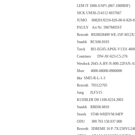
LEM IT 1000-S/SP1 (867-1000IHF)
SICK UM30-214112 6037667
JUMO 608201/0210-826-00-0-820-8-
PAULY Art Nr: 5967M05ST
Rexroth R928028409 WE-1SP-M12X
Staubli RCS06.8103
Turck BI1-EG05-AP6X-V1331 460
Contrinex DW-AV-623-C5-276
Westlock 2645-A-BY-N-000-22FAN-
Murr 4000-68000-8900000
lika SMI5-R-L-1-3
Rexroth 793122705
Jung JLF5/15
KUEBLER D8.1106.6224.2003
Staubli RBE06.6810
Stoerk ST48-WHDVM.04FP
ODU 309.703.150.037.000
Rexroth 3DREME 16 P-7X/250YG24