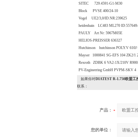
SITEC 729.4591-G1-M30
Block PVSE 400/24-10
Vogel UE2/3,0/ID.NR:239625
heidenhain LC483 ML270 ID:557649
PAULY Art Nr: 5967M05E
HELIOS-PREISSER 636327
Hutchinson hutchinson POLY.V 610J
Mayser 1000841 SG-EFS 104 ZK2/1 
Rexroth ZDBK 6 VA2-1X/210V R900
PV-Engineering GmbH PVPM-SKV 4
如果你对
DIATEST R-1.750
联系：
产品：
您的单位：