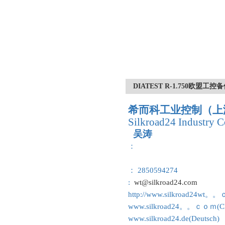
DIATEST R-1.750欧盟
希而科工业控制（上
Silkroad24 Industry C
吴涛
：
： 2850594274
:
wt@silkroad24.com
http://www.silkroad24wt。
www.silkroad24。。ｃｏｍ(Ch
www.silkroad24.de(Deutsch)