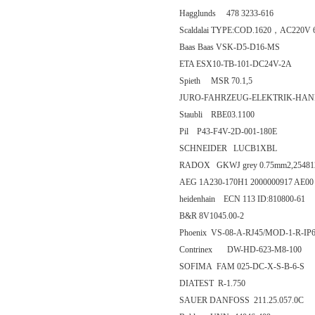
Hagglunds 478 3233-616
Scaldalai TYPE:COD.1620，AC220V
Baas Baas VSK-D5-D16-MS
ETA ESX10-TB-101-DC24V-2A
Spieth MSR 70.1,5
JURO-FAHRZEUG-ELEKTRIK-HA
Staubli RBE03.1100
Pil P43-F4V-2D-001-180E
SCHNEIDER LUCB1XBL
RADOX GKWJ grey 0.75mm2,25481
AEG 1A230-170H1 2000000917 AE00 
heidenhain ECN 113 ID:810800-61
B&R 8V1045.00-2
Phoenix VS-08-A-RJ45/MOD-1-R-IP6
Contrinex DW-HD-623-M8-100
SOFIMA FAM 025-DC-X-S-B-6-S
DIATEST R-1.750
SAUER DANFOSS 211.25.057.0C