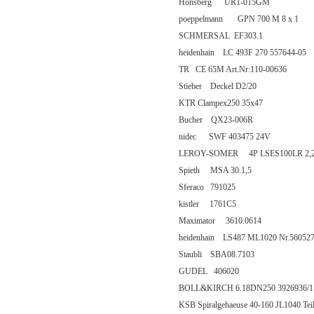
Honsberg UR1-015GM
poeppelmann GPN 700 M 8 x 1
SCHMERSAL EF303.1
heidenhain LC 493F 270 557644-05
TR CE 65M Art.Nr:110-00636
Stieber Deckel D2/20
KTR Clampex250 35x47
Bucher QX23-006R
nidec SWF 403475 24V
LEROY-SOMER 4P LSES100LR 2,
Spieth MSA 30.1,5
Sferaco 791025
kistler 1761C5
Maximator 3610.0614
heidenhain LS487 ML1020 Nr.560527
Staubli SBA08.7103
GUDEL 406020
BOLL&KIRCH 6.18DN250 3926936/1
KSB Spiralgehaeuse 40-160 JL1040 Teil