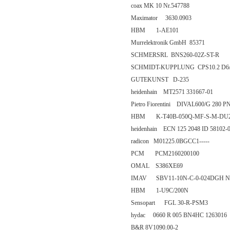
coax MK 10 Nr.547788
Maximator 3630.0903
HBM 1-AE101
Murrelektronik GmbH 85371
SCHMERSRL BNS260-02Z-ST-R
SCHMIDT-KUPPLUNG CPS10.2 D6
GUTEKUNST D-235
heidenhain MT2571 331667-01
Pietro Fiorentini DIVAL600/G 280 
HBM K-T40B-050Q-MF-S-M-DU2
heidenhain ECN 125 2048 ID 58102-
radicon M01225.0BGCC1-----
PCM PCM2160200100
OMAL S386XE69
IMAV SBV11-10N-C-0-024DGH Nr.1
HBM 1-U9C/200N
Sensopart FGL 30-R-PSM3
hydac 0660 R 005 BN4HC 1263016
B&R 8V1090.00-2