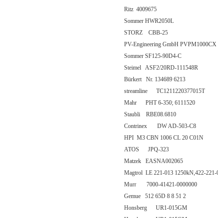
Ritz 4009675
Sommer HWR2050L
STORZ CBB-25
PV-Engineering GmbH PVPM1000CX
Sommer SF125-90D4-C
Steimel ASF2/20RD-111548R
Bürkert Nr. 134689 6213
streamline TC1211220377015T
Mahr PHT 6-350; 6111520
Staubli RBE08.6810
Contrinex DW AD-503-C8
HPI M3 CBN 1006 CL 20 C01N
ATOS JPQ-323
Matzek EASNA002065
Magtrol LE 221-013 1250kN,422-221-
Murr 7000-41421-0000000
Gemue 512 65D 8 8 51 2
Honsberg UR1-015GM