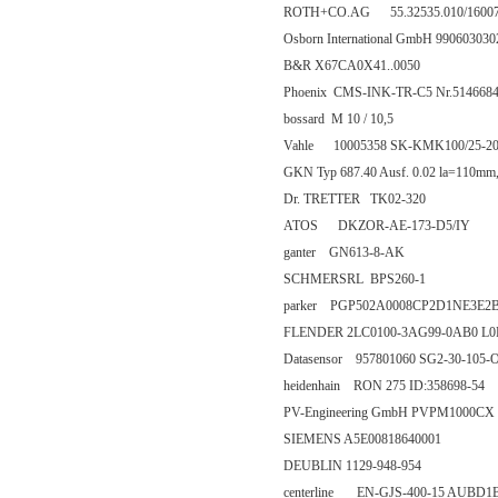
ROTH+CO.AG 55.32535.010/1600
Osborn International GmbH 990603030
B&R X67CA0X41..0050
Phoenix CMS-INK-TR-C5 Nr.514668
bossard M 10 / 10,5
Vahle 10005358 SK-KMK100/25-20(
GKN Typ 687.40 Ausf. 0.02 la=110mm
Dr. TRETTER TK02-320
ATOS DKZOR-AE-173-D5/IY
ganter GN613-8-AK
SCHMERSRL BPS260-1
parker PGP502A0008CP2D1NE3E2B
FLENDER 2LC0100-3AG99-0AB0 L
Datasensor 957801060 SG2-30-105-
heidenhain RON 275 ID:358698-54
PV-Engineering GmbH PVPM1000CX
SIEMENS A5E00818640001
DEUBLIN 1129-948-954
centerline EN-GJS-400-15 AUBD1