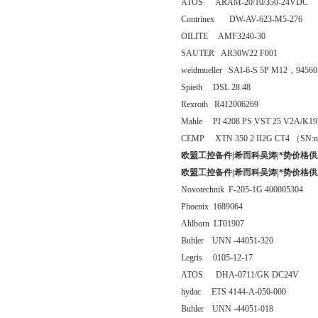
ATOS ARAM-20/10/350-24VDC
Contrinex DW-AV-623-M5-276
OILITE AMF3240-30
SAUTER AR30W22 F001
weidmueller SAI-6-S 5P M12，94560
Spieth DSL 28.48
Rexroth R412006269
Mahle PI 4208 PS VST 25 V2A/K19
CEMP XTN 350 2 II2G CT4 （SN:n1
欧盟工控备件|希而科吴涛|*势价格供
欧盟工控备件|希而科吴涛|*势价格供
Novotechnik F-205-1G 400005304
Phoenix 1689064
Ahlborn LT01907
Buhler UNN -44051-320
Legris 0105-12-17
ATOS DHA-0711/GK DC24V
hydac ETS 4144-A-050-000
Buhler UNN -44051-018