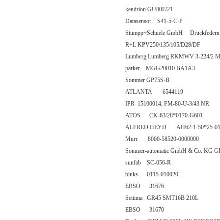
kendrion GU80E/21
Datasensor S41-5-C-P
Stumpp+Schuele GmbH Druckfedern D
R+L KPV250/135/105/D28/DF
Lumberg Lumberg RKMWV 3-224/2 
parker MGG20010 BA1A3
Sommer GP75S-B
ATLANTA 6544119
IPR 15100014; FM-80-U-3/43 NR
ATOS CK-63/28*0170-G601
ALFRED HEYD AH62-1-50*25-0
Murr 8000-58520-0000000
Sommer-automatic GmbH & Co. KG G
sunfab SC-056-R
binks 0115-010020
EBSO 31676
Settima GR45 SMT16B 210L
EBSO 31670