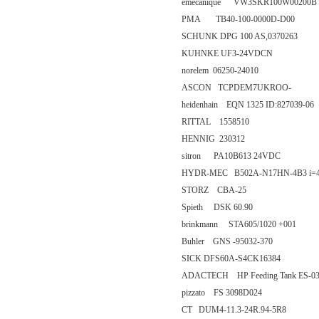
emecanique VW3SKR100W00200B
PMA TB40-100-0000D-D00
SCHUNK DPG 100 AS,0370263
KUHNKE UF3-24VDCN
norelem 06250-24010
ASCON TCPDEM7UKROO-
heidenhain EQN 1325 ID:827039-06
RITTAL 1558510
HENNIG 230312
sitron PA10B613 24VDC
HYDR-MEC B502A-N17HN-4B3 i=4
STORZ CBA-25
Spieth DSK 60.90
brinkmann STA605/1020 +001
Buhler GNS -95032-370
SICK DFS60A-S4CK16384
ADACTECH HP Feeding Tank ES-0350
pizzato FS 3098D024
CT DUM4-11.3-24R.94-5R8