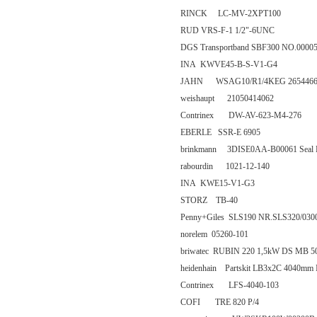
RINCK LC-MV-2XPT100
RUD VRS-F-1 1/2"-6UNC
DGS Transportband SBF300 NO.0000
INA KWVE45-B-S-V1-G4
JAHN WSAG10/R1/4KEG 2654466
weishaupt 21050414062
Contrinex DW-AV-623-M4-276
EBERLE SSR-E 6905
brinkmann 3DISE0AA-B00061 Seal K
rabourdin 1021-12-140
INA KWE15-V1-G3
STORZ TB-40
Penny+Giles SLS190 NR.SLS320/0300
norelem 05260-101
briwatec RUBIN 220 1,5kW DS MB 5
heidenhain Partskit LB3x2C 4040mm 
Contrinex LFS-4040-103
COFI TRE 820 P/4