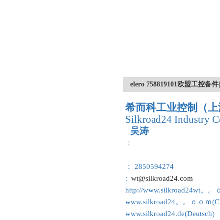
elero 758819101欧盟工
希而科工业控制（上
Silkroad24 Industry C
吴涛
：
： 2850594274
:
wt@silkroad24.com
http://www.silkroad24wt。
www.silkroad24。。ｃｏｍ(Ch
www.silkroad24.de(Deutsch)