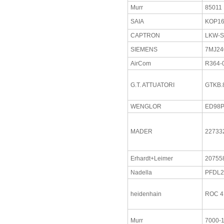
Murr
85011
SAIA
KOP1
CAPTRON
LKW-S
SIEMENS
7MJ24
AirCom
R364-
G.T. ATTUATORI
GTKB.
WENGLOR
ED98
MADER
227332
Erhardt+Leimer
20755
Nadella
PFDL2
heidenhain
ROC 4
Murr
7000-