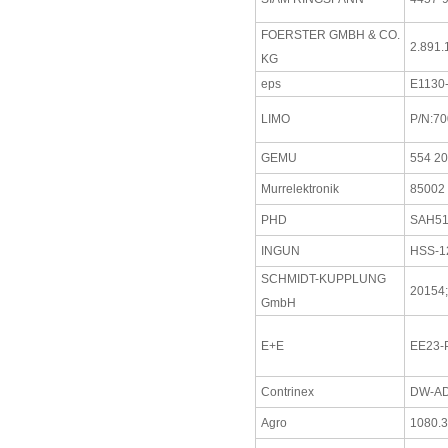
FOERSTER GMBH & CO.
2.891.
KG
eps
E1130
LIMO
P/N:70
GEMU
554 20
Murrelektronik
85002
PHD
SAH51
INGUN
HSS-1
SCHMIDT-KUPPLUNG
20154;
GmbH
E+E
EE23-
Contrinex
DW-AD
Agro
1080.3