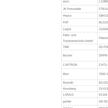
asco
L12BB
JK Pneumatik
F7B10
Hepco
GBHJ
FHF
BLG10
Legris
31060
Filter- und
Filter
Trocknertechnik GmbH
TWK
ZD-P3
Bucher
DRPB-
CAPTRON
CHT3-
Murr
7000-
Rexroth
82130
Honsberg
ZV-01
LARIUS
91336
ganter
GN 58