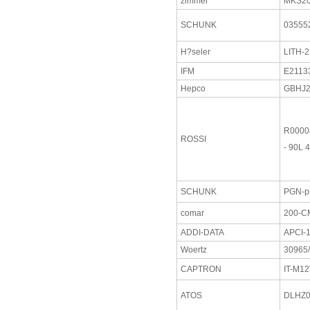
zimmer
MKS2
SCHUNK
03555
H?seler
LITH-2
IFM
E2113
Hepco
GBHJ
R0000
ROSSI
- 90L 4
SCHUNK
PGN-pl
comar
200-C
ADDI-DATA
APCI-
Woertz
30965
CAPTRON
IT-M1
ATOS
DLHZ0