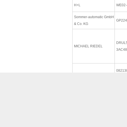
H+L
WE02-
Sommer-automatic GmbH
GP224
& Co. KG
DRUL5
MICHAEL RIEDEL
3AC48
08213
Rexroth
S001
IFM
E2045
Rexroth
ESM02
heidenhain
ERN13