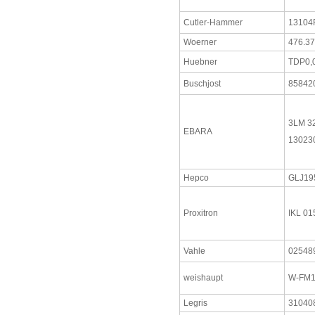
Cutler-Hammer
13104
Woerner
476.3
Huebner
TDP0,0
Buschjost
85842
3LM 3
EBARA
13023
Hepco
GLJ1
Proxitron
IKL 01
Vahle
02548
weishaupt
W-FM1
Legris
31040