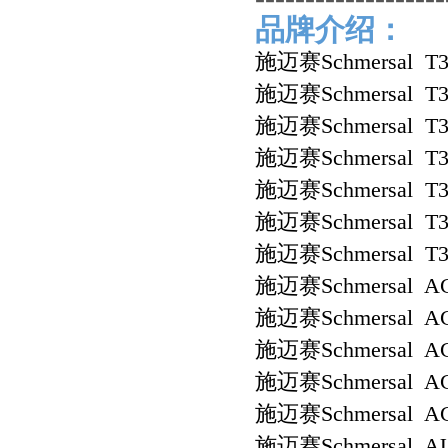
品牌介绍：
施迈赛Schmersal T3
施迈赛Schmersal T3
施迈赛Schmersal T3
施迈赛Schmersal T3
施迈赛Schmersal T3
施迈赛Schmersal T3
施迈赛Schmersal T3
施迈赛Schmersal A
施迈赛Schmersal A
施迈赛Schmersal A
施迈赛Schmersal A
施迈赛Schmersal A
施迈赛Schmersal A