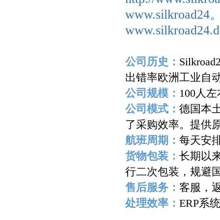
www.silkroad2
www.silkroad24.d
公司历史：
Silkroad
出错率欧洲工业自
公司规模：
100
人左
公司模式：
德国本
了采购效率。提供
航班周期：
每天安
货物包装：
长期以
行二次包装，规避
售后服务：
客服，
处理效率：
ERP
系
-------------------