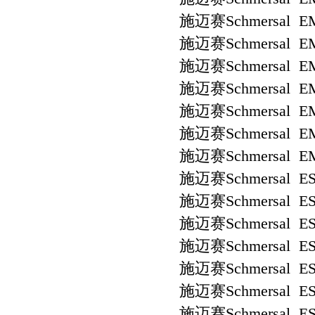
施迈赛Schmersal 
施迈赛Schmersal E
施迈赛Schmersal 
施迈赛Schmersal E
施迈赛Schmersal EM
施迈赛Schmersal E
施迈赛Schmersal E
施迈赛Schmersal ES
施迈赛Schmersal ES
施迈赛Schmersal ES
施迈赛Schmersal ES
施迈赛Schmersal ES
施迈赛Schmersal ES
施迈赛Schmersal ES