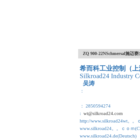
ZQ 900-22NSchmersa
希而科工业控制（上
Silkroad24 Industry C
吴涛
：
： 2850594274
:
wt@silkroad24.com
http://www.silkroad24wt。
www.silkroad24。。ｃｏｍ(Ch
www.silkroad24.de(Deutsch)