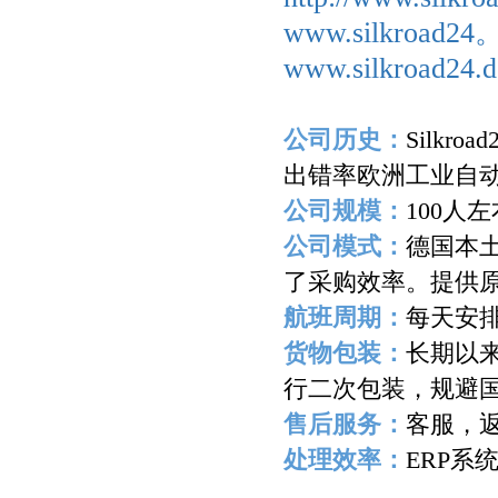
www.silkroad2
www.silkroad24.d
公司历史：
Silkroad
出错率欧洲工业自
公司规模：
100
人左
公司模式：
德国本
了采购效率。提供
航班周期：
每天安
货物包装：
长期以
行二次包装，规避
售后服务：
客服，
处理效率：
ERP
系
-------------------