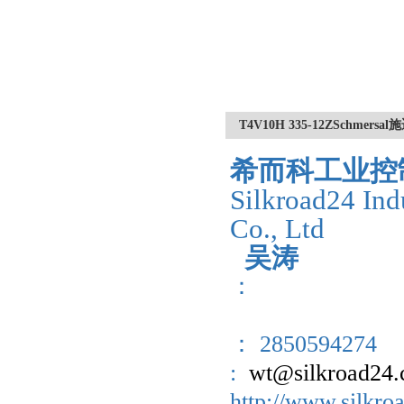
T4V10H 335-12ZSchme
希而科工业控
Silkroad24 Ind
Co., Ltd
吴涛
：
： 2850594274
:
wt@silkroad24
http://www.sil