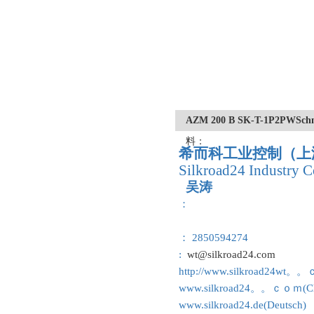
AZM 200 B SK-T-1P2P
料：
希而科工业控制（上
Silkroad24 Industry C
吴涛
：
： 2850594274
:
wt@silkroad24.com
http://www.silkroad24wt。
www.silkroad24。。ｃｏｍ(Ch
www.silkroad24.de(Deutsch)