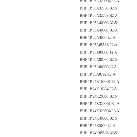
BHF 1P.05A320000-E2-A
BHF 1P.05A32768-B2-5
BHF 1P.05A32768-B2-A
BHF 1P.05A40000-B2-5
BHF 1P.05A40000-B2-A
BHF 1P.05A4096-L2-A
BHF 1P.05A65536-E2-A
BHF 1P.05A80000-12-A
BHF 1P.05A80000-B2-5
BHF 1P.05A80000-E2-5
BHF 1P.05A8192-E2-A
BHF 1P.24K160000-E2-A
BHF 1P.24K16384-E2-5
BHF 1P.24K20000-B2-5
BHF 1P.24K320000-B2-A
BHF 1P.24K320000-E2-A
BHF 1P.24K40000-B2-5
BHF 1P.24K5000-L2-A
BHF 1P.24K65536-B2-5