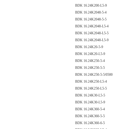
BDK 16.24K200-L5-9
BDK 16.24K2048-5-4
BDK 16.24K2048-5-5
BDK 16.24K2048-L5-4
BDK 16.24K2048-L5-5
BDK 16.24K2048-L5-9
BDK 16.24K20-5-9
BDK 16.24K20-L5-9
BDK 16.24K250-5-4
BDK 16.24K250-5-5
BDK 16.24K250-5-5/0500
BDK 16.24K250-L5-4
BDK 16.24K250-L5-5
BDK 16.24K30-L5-5
BDK 16.24K30-L5-9
BDK 16.24K360-5-4
BDK 16.24K360-5-5
BDK 16.24K360-6-5