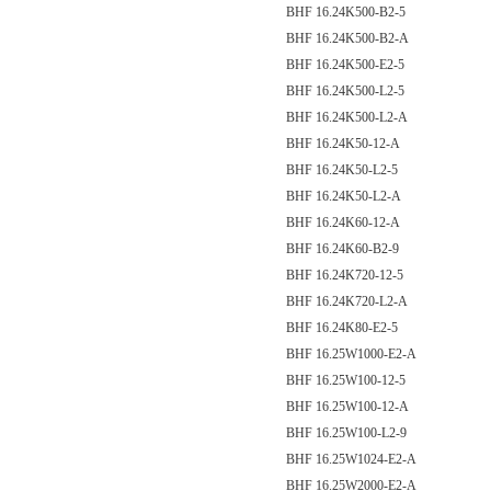
BHF 16.24K500-B2-5
BHF 16.24K500-B2-A
BHF 16.24K500-E2-5
BHF 16.24K500-L2-5
BHF 16.24K500-L2-A
BHF 16.24K50-12-A
BHF 16.24K50-L2-5
BHF 16.24K50-L2-A
BHF 16.24K60-12-A
BHF 16.24K60-B2-9
BHF 16.24K720-12-5
BHF 16.24K720-L2-A
BHF 16.24K80-E2-5
BHF 16.25W1000-E2-A
BHF 16.25W100-12-5
BHF 16.25W100-12-A
BHF 16.25W100-L2-9
BHF 16.25W1024-E2-A
BHF 16.25W2000-E2-A