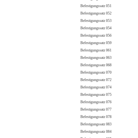
Befestigungssatz 051
Befestigungssatz 052
Befestigungssatz 053
Befestigungssatz 054
Befestigungssatz 056
Befestigungssatz 059
Befestigungssatz 061
Befestigungssatz 063
Befestigungssatz 068
Befestigungssatz 070
Befestigungssatz 072
Befestigungssatz 074
Befestigungssatz 075
Befestigungssatz 076
Befestigungssatz 077
Befestigungssatz 078
Befestigungssatz 083
Befestigungssatz 084