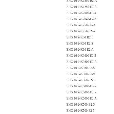
BHG 16.24K1250-B2-A
BHG 16.24K1250-E2-A
BHG 16.24K2000-E0-5
BHG 16.24K2048-E2-A
BHG 16.24K250-B9-A
BHG 16.24K256-E2-A
BHG 16.24K30-B2-5
BHG 16.24K30-E2-5
BHG 16.24K30-E2-A
BHG 16.24K3600-E2-5
BHG 16.24K3600-E2-A
BHG 16.24K360-B2-5
BHG 16.24K360-B2-9
BHG 16.24K360-E2-5
BHG 16.24K5000-E0-5
BHG 16.24K5000-E2-5
BHG 16.24K5000-E2-A
BHG 16.24K500-B2-5
BHG 16.24K500-E2-5