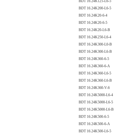
BDT 16.24K125-L6-5
BDT 16.24K200-L6-5
BDT 16.24K20-6-4
BDT 16.24K20-6-5
BDT 16.24K20-L6-B
BDT 16.24K250-L6-4
BDT 16.24K300-L0-B
BDT 16.24K300-L6-B
BDT 16.24K360-6-5
BDT 16.24K360-6-A
BDT 16.24K360-L6-5
BDT 16.24K360-L6-B
BDT 16.24K360-V-6
BDT 16.24K5000-L6-4
BDT 16.24K5000-L6-5
BDT 16.24K5000-L6-B
BDT 16.24K500-6-5
BDT 16.24K500-6-A
BDT 16.24K500-L6-5