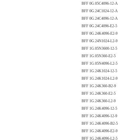
BFF 0G.05C4096-12-A
BFF 0G.24C1024-12-A
BFF 0G.24C4096-12-A
BFF 0G.24C4096-E2-5
BFF 0G.24K4096-E2-9
BFF 0G.24N1024-L2-9
BFF 1G.05N3600-12-5
BFF 1G.05N360-E2-5
BFF 1G.05N4096-L2-5
BFF 1G.24K1024-12-5
BFF 1G.24K1024-L2-9
BFF 1G.24K360-B2-9
BFF 1G.24K360-E2-5
BFF 1G.24K360-L2-9
BFF 1G.24K4096-12-5
BFF 1G.24K4096-12-9
BFF 1G.24K4096-B2-5
BFF 1G.24K4096-E2-9
BFF 1G.24K4096-L2-5