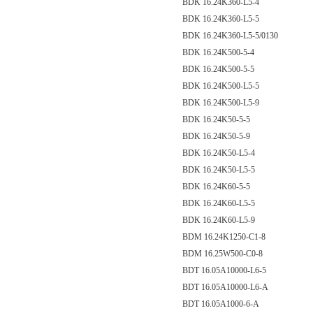
BDK 16.24K360-L5-4
BDK 16.24K360-L5-5
BDK 16.24K360-L5-5/0130
BDK 16.24K500-5-4
BDK 16.24K500-5-5
BDK 16.24K500-L5-5
BDK 16.24K500-L5-9
BDK 16.24K50-5-5
BDK 16.24K50-5-9
BDK 16.24K50-L5-4
BDK 16.24K50-L5-5
BDK 16.24K60-5-5
BDK 16.24K60-L5-5
BDK 16.24K60-L5-9
BDM 16.24K1250-C1-8
BDM 16.25W500-C0-8
BDT 16.05A10000-L6-5
BDT 16.05A10000-L6-A
BDT 16.05A1000-6-A