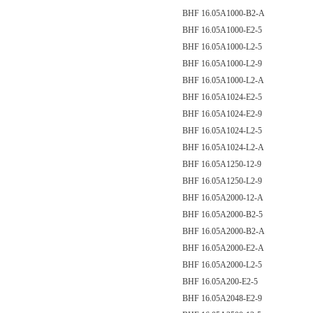
BHF 16.05A1000-B2-A
BHF 16.05A1000-E2-5
BHF 16.05A1000-L2-5
BHF 16.05A1000-L2-9
BHF 16.05A1000-L2-A
BHF 16.05A1024-E2-5
BHF 16.05A1024-E2-9
BHF 16.05A1024-L2-5
BHF 16.05A1024-L2-A
BHF 16.05A1250-12-9
BHF 16.05A1250-L2-9
BHF 16.05A2000-12-A
BHF 16.05A2000-B2-5
BHF 16.05A2000-B2-A
BHF 16.05A2000-E2-A
BHF 16.05A2000-L2-5
BHF 16.05A200-E2-5
BHF 16.05A2048-E2-9