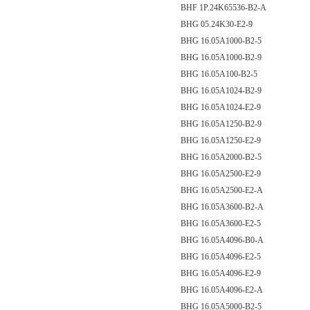
BHF 1P.24K65536-B2-A
BHG 05.24K30-E2-9
BHG 16.05A1000-B2-5
BHG 16.05A1000-B2-9
BHG 16.05A100-B2-5
BHG 16.05A1024-B2-9
BHG 16.05A1024-E2-9
BHG 16.05A1250-B2-9
BHG 16.05A1250-E2-9
BHG 16.05A2000-B2-5
BHG 16.05A2500-E2-9
BHG 16.05A2500-E2-A
BHG 16.05A3600-B2-A
BHG 16.05A3600-E2-5
BHG 16.05A4096-B0-A
BHG 16.05A4096-E2-5
BHG 16.05A4096-E2-9
BHG 16.05A4096-E2-A
BHG 16.05A5000-B2-5