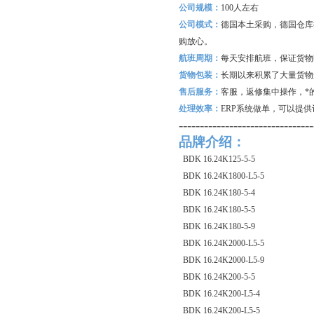
公司规模：
100
人左右
公司模式：
德国本土采购，德国仓库
购放心。
航班周期：
每天安排航班，保证货物
货物包装：
长期以来积累了大量货物
售后服务：
客服，返修集中操作，*
处理效率：
ERP
系统做单，可以提供
--------------------------------
品牌介绍：
BDK 16.24K125-5-5
BDK 16.24K1800-L5-5
BDK 16.24K180-5-4
BDK 16.24K180-5-5
BDK 16.24K180-5-9
BDK 16.24K2000-L5-5
BDK 16.24K2000-L5-9
BDK 16.24K200-5-5
BDK 16.24K200-L5-4
BDK 16.24K200-L5-5