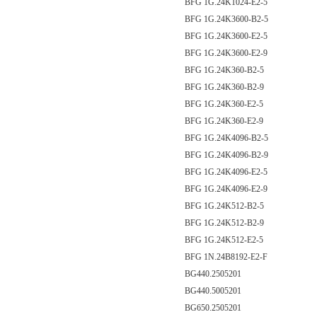
BFG 1G.24K1024-E2-5
BFG 1G.24K3600-B2-5
BFG 1G.24K3600-E2-5
BFG 1G.24K3600-E2-9
BFG 1G.24K360-B2-5
BFG 1G.24K360-B2-9
BFG 1G.24K360-E2-5
BFG 1G.24K360-E2-9
BFG 1G.24K4096-B2-5
BFG 1G.24K4096-B2-9
BFG 1G.24K4096-E2-5
BFG 1G.24K4096-E2-9
BFG 1G.24K512-B2-5
BFG 1G.24K512-B2-9
BFG 1G.24K512-E2-5
BFG 1N.24B8192-E2-F
BG440.2505201
BG440.5005201
BG650.2505201