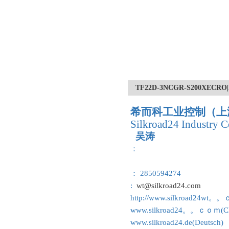
TF22D-3NCGR-S200X
希而科工业控制（上
Silkroad24 Industry C
吴涛
：
： 2850594274
:
wt@silkroad24.com
http://www.silkroad24wt。
www.silkroad24。。ｃｏｍ(Ch
www.silkroad24.de(Deutsch)