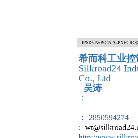
IPSD6-N6PO45-A2PX
希而科工业控
Silkroad24 Ind
Co., Ltd
吴涛
：
： 2850594274
:
wt@silkroad24
http://www.sil