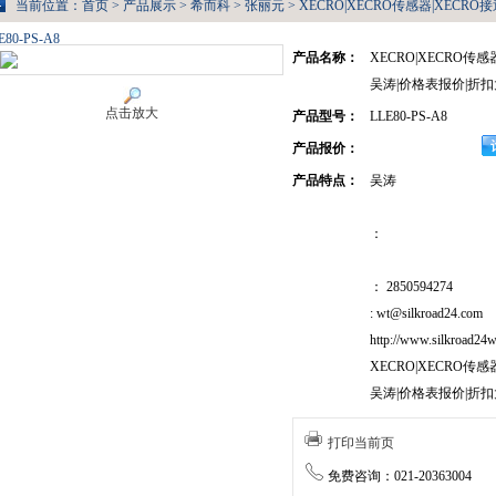
当前位置：
首页
>
产品展示
>
希而科
>
张丽元
> XECRO|XECRO传感器|XEC
E80-PS-A8
产品名称：
XECRO|XECRO传
吴涛|价格表报价|折扣
点击放大
产品型号：
LLE80-PS-A8
产品报价：
产品特点：
吴涛
：
： 2850594274
: wt@silkroad24.com
http://www.silkroad24w
XECRO|XECRO传
吴涛|价格表报价|折扣
打印当前页
免费咨询：021-20363004