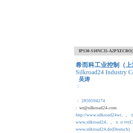
IPS30-S10NC35-A2PX
希而科工业控制（上
Silkroad24 Industry C
吴涛
：
： 2850594274
:
wt@silkroad24.com
http://www.silkroad24wt。
www.silkroad24。。ｃｏｍ(Ch
www.silkroad24.de(Deutsch)