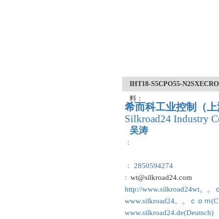
IHT18-S5CPO55-N2S
料：
希而科工业控制（上
Silkroad24 Industry C
吴涛
：
： 2850594274
:
wt@silkroad24.com
http://www.silkroad24wt。
www.silkroad24。。ｃｏｍ(Ch
www.silkroad24.de(Deutsch)