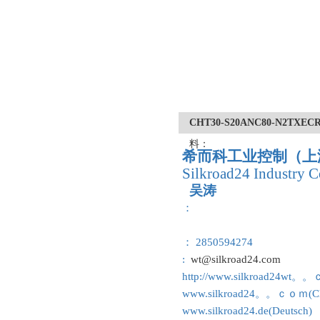
CHT30-S20ANC80-N2
料：
希而科工业控制（上
Silkroad24 Industry C
吴涛
：
： 2850594274
:
wt@silkroad24.com
http://www.silkroad24wt。
www.silkroad24。。ｃｏｍ(Ch
www.silkroad24.de(Deutsch)