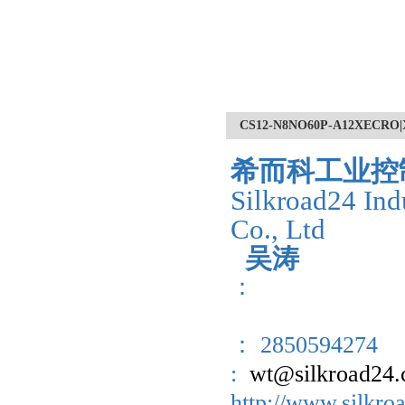
CS12-N8NO60P-A12X
希而科工业控
Silkroad24 Ind
Co., Ltd
吴涛
：
： 2850594274
:
wt@silkroad24
http://www.sil