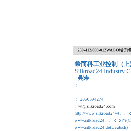
250-412/000-012WA
希而科工业控制（上
Silkroad24 Industry C
吴涛
：
： 2850594274
:
wt@silkroad24.com
http://www.silkroad24wt。
www.silkroad24。。ｃｏｍ(Ch
www.silkroad24.de(Deutsch)