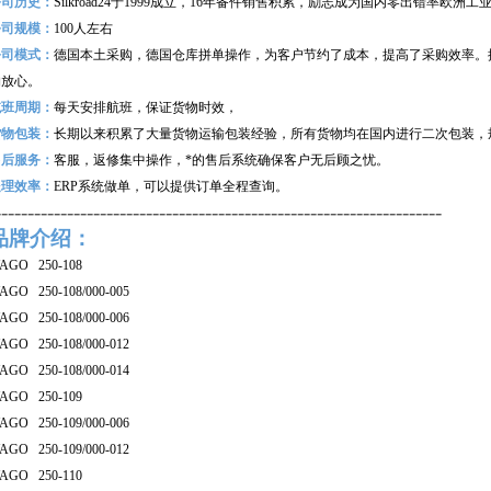
公司历史：
Silkroad24
于1999成立，16年备件销售积累，励志成为国内零出错率欧洲
公司规模：
100
人左右
公司模式：
德国本土采购，德国仓库拼单操作，为客户节约了成本，提高了采购效率。
购放心。
航班周期：
每天安排航班，保证货物时效，
货物包装：
长期以来积累了大量货物运输包装经验，所有货物均在国内进行二次包装，
售后服务：
客服，返修集中操作，*的售后系统确保客户无后顾之忧。
处理效率：
ERP
系统做单，可以提供订单全程查询。
--------------------------------------------------------------------
品牌介绍：
AGO 250-108
AGO 250-108/000-005
AGO 250-108/000-006
AGO 250-108/000-012
AGO 250-108/000-014
AGO 250-109
AGO 250-109/000-006
AGO 250-109/000-012
AGO 250-110