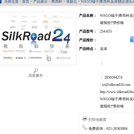
当前位置：
首页
>
产品展示
>
希而科
>
张丽元
> WAGO端子|希而科吴涛|德企源头采
产品名称：
WAGO端子|希而科吴
速报价|*势价格
产品型号：
254-655
产品报价：
产品特点：
吴涛
：
点击放大
： 2850594274
: wt@silkroad24.com
http://www.silkroad24w
WAGO端子|希而科吴
速报价|*势价格
打印当前页
免费咨询：021-20363004