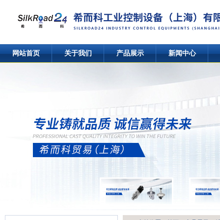
网站首页
关于我们
产品展示
新闻中心