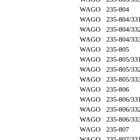
WAGO 235-804
WAGO 235-804/331
WAGO 235-804/332
WAGO 235-804/333
WAGO 235-805
WAGO 235-805/331
WAGO 235-805/332
WAGO 235-805/333
WAGO 235-806
WAGO 235-806/331
WAGO 235-806/332
WAGO 235-806/333
WAGO 235-807
WAGO 235-807/331