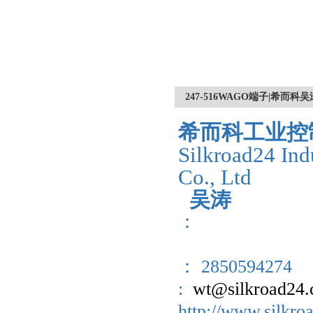
247-516WAGO端子|希而
希而科工业控
Silkroad24 Ind
Co., Ltd
吴涛
：
： 2850594274
:
wt@silkroad24
http://www.sil