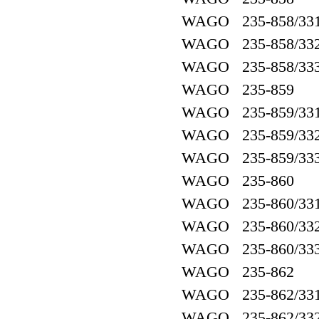
WAGO 235-858/331
WAGO 235-858/332
WAGO 235-858/333
WAGO 235-859
WAGO 235-859/331
WAGO 235-859/332
WAGO 235-859/333
WAGO 235-860
WAGO 235-860/331
WAGO 235-860/332
WAGO 235-860/333
WAGO 235-862
WAGO 235-862/331
WAGO 235-862/332