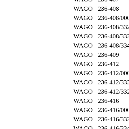
WAGO 236-408
WAGO 236-408/000-
WAGO 236-408/332
WAGO 236-408/332-
WAGO 236-408/334
WAGO 236-409
WAGO 236-412
WAGO 236-412/000-
WAGO 236-412/332
WAGO 236-412/332-
WAGO 236-416
WAGO 236-416/000-
WAGO 236-416/332-
WAGO 236-416/334