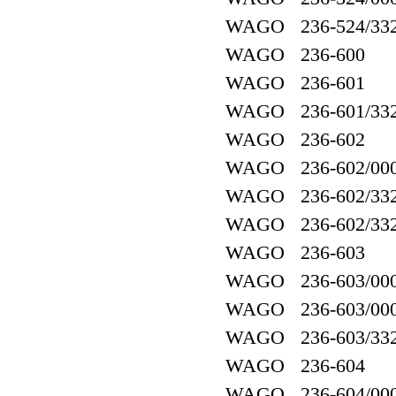
WAGO 236-524/332-
WAGO 236-600
WAGO 236-601
WAGO 236-601/332
WAGO 236-602
WAGO 236-602/000-
WAGO 236-602/332
WAGO 236-602/332-
WAGO 236-603
WAGO 236-603/000-
WAGO 236-603/000
WAGO 236-603/332-
WAGO 236-604
WAGO 236-604/000-