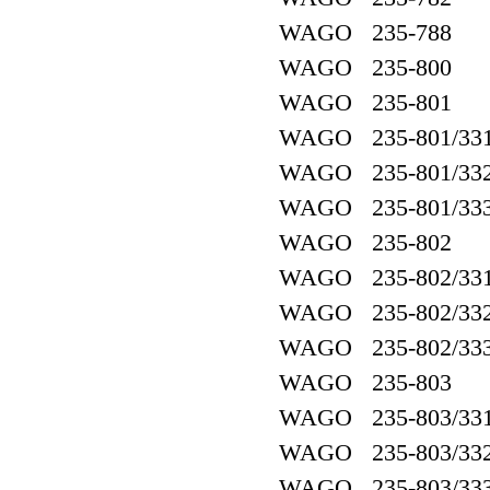
WAGO 235-788
WAGO 235-800
WAGO 235-801
WAGO 235-801/331
WAGO 235-801/332
WAGO 235-801/333
WAGO 235-802
WAGO 235-802/331
WAGO 235-802/332
WAGO 235-802/333
WAGO 235-803
WAGO 235-803/331
WAGO 235-803/332
WAGO 235-803/333