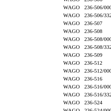
WAGO 236-506/000-
WAGO 236-506/332-
WAGO 236-507
WAGO 236-508
WAGO 236-508/000-
WAGO 236-508/332-
WAGO 236-509
WAGO 236-512
WAGO 236-512/000-
WAGO 236-516
WAGO 236-516/000-
WAGO 236-516/332-
WAGO 236-524
WAGO 236-524/000-