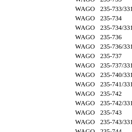
WAGO 235-733/331
WAGO 235-734
WAGO 235-734/331
WAGO 235-736
WAGO 235-736/331
WAGO 235-737
WAGO 235-737/331
WAGO 235-740/331
WAGO 235-741/331
WAGO 235-742
WAGO 235-742/331
WAGO 235-743
WAGO 235-743/331
WAGO 235-744