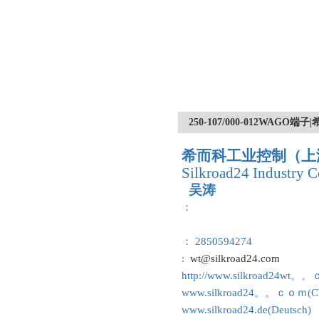
250-107/000-012WA
希而科工业控制（上
Silkroad24 Industry C
吴涛
：
： 2850594274
:
wt@silkroad24.com
http://www.silkroad24wt。
www.silkroad24。。ｃｏｍ(Ch
www.silkroad24.de(Deutsch)