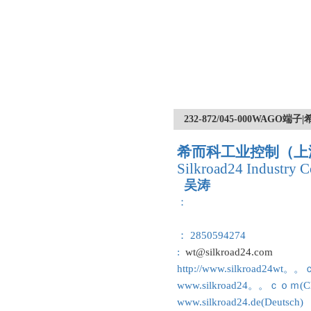
232-872/045-000WA
希而科工业控制（上
Silkroad24 Industry C
吴涛
：
： 2850594274
:
wt@silkroad24.com
http://www.silkroad24wt。
www.silkroad24。。ｃｏｍ(Ch
www.silkroad24.de(Deutsch)