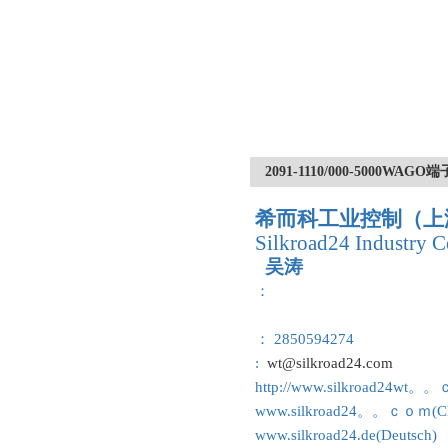
2091-1110/000-5000
希而科工业控制（上
Silkroad24 Industry C
吴涛
：
： 2850594274
:
wt@silkroad24.com
http://www.silkroad24wt。
www.silkroad24。。ｃｏｍ(Ch
www.silkroad24.de(Deutsch)