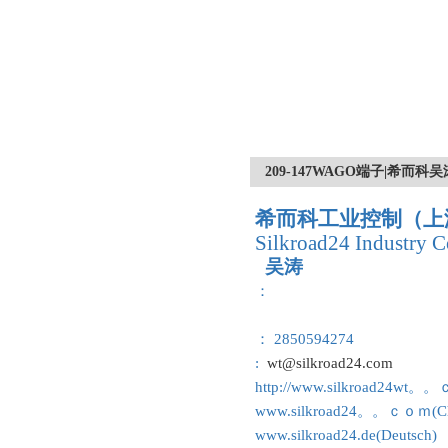
209-147WAGO端子|希而
希而科工业控制（上
Silkroad24 Industry C
吴涛
：
： 2850594274
:
wt@silkroad24.com
http://www.silkroad24wt。
www.silkroad24。。ｃｏｍ(Ch
www.silkroad24.de(Deutsch)