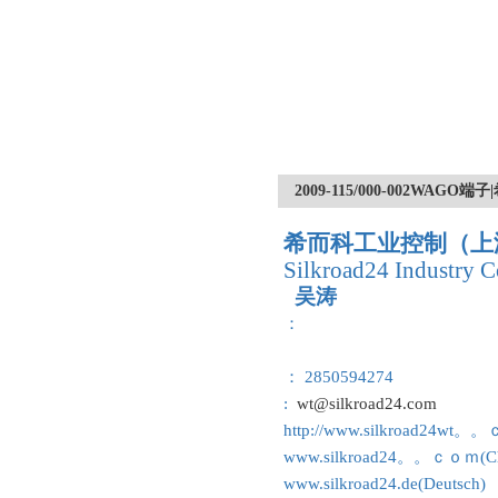
2009-115/000-002W
希而科工业控制（上
Silkroad24 Industry C
吴涛
：
： 2850594274
:
wt@silkroad24.com
http://www.silkroad24wt。
www.silkroad24。。ｃｏｍ(Ch
www.silkroad24.de(Deutsch)