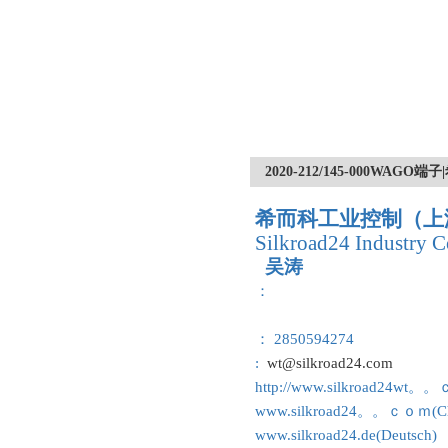
2020-212/145-000W
希而科工业控制（上
Silkroad24 Industry C
吴涛
：
： 2850594274
:
wt@silkroad24.com
http://www.silkroad24wt。
www.silkroad24。。ｃｏｍ(Ch
www.silkroad24.de(Deutsch)