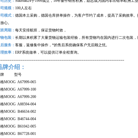
公司历史：
Silkroad24
于1999成立，16年备件销售积累，励志成为国内零出错率欧洲
公司规模：
100
人左右
公司模式：
德国本土采购，德国仓库拼单操作，为客户节约了成本，提高了采购效率。
购放心。
航班周期：
每天安排航班，保证货物时效，
货物包装：
长期以来积累了大量货物运输包装经验，所有货物均在国内进行二次包装，
售后服务：
客服，返修集中操作，*的售后系统确保客户无后顾之忧。
处理效率：
ERP
系统做单，可以提供订单全程查询。
--------------------------------------------------------------------
品牌介绍：
品牌 型号
格MOOG A67999-065
格MOOG A67999-100
格MOOG A67999-200
格MOOG A88594-004
格MOOG B46634-002
格MOOG B46744-004
格MOOG B61042-005
格MOOG B67728-001