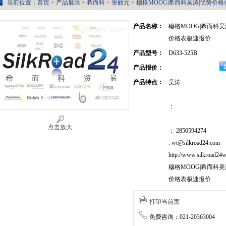
当前位置：
首页
>
产品展示
>
希而科
>
张丽元
> 穆格MOOG|希而科吴涛|优势价格供
产品名称：
穆格MOOG|希而科吴
价格表极速报价
产品型号：
D633-525B
产品报价：
产品特点：
吴涛
：
点击放大
： 2850594274
: wt@silkroad24.com
http://www.silkroad24w
穆格MOOG|希而科吴
价格表极速报价
打印当前页
免费咨询：021-20363004