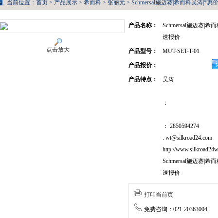
当前位置：
首页
>
产品展示
>
希而科
>
张丽元
> Schmersal施迈赛|希而科吴涛|*惠
产品名称：
Schmersal施迈赛|
速报价
点击放大
产品型号：
MUT-SET-T-01
产品报价：
产品特点：
吴涛
：
： 2850594274
: wt@silkroad24.com
http://www.silkroad24w
Schmersal施迈赛|
速报价
打印当前页
免费咨询：021-20363004