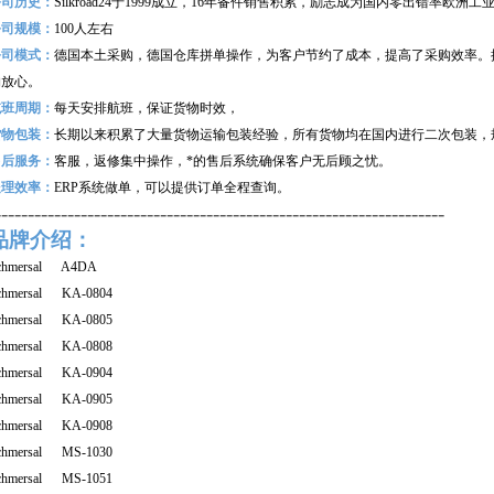
公司历史：
Silkroad24
于1999成立，16年备件销售积累，励志成为国内零出错率欧洲
公司规模：
100
人左右
公司模式：
德国本土采购，德国仓库拼单操作，为客户节约了成本，提高了采购效率。
购放心。
航班周期：
每天安排航班，保证货物时效，
货物包装：
长期以来积累了大量货物运输包装经验，所有货物均在国内进行二次包装，
售后服务：
客服，返修集中操作，*的售后系统确保客户无后顾之忧。
处理效率：
ERP
系统做单，可以提供订单全程查询。
--------------------------------------------------------------------
品牌介绍：
chmersal A4DA
chmersal KA-0804
chmersal KA-0805
chmersal KA-0808
chmersal KA-0904
chmersal KA-0905
chmersal KA-0908
chmersal MS-1030
chmersal MS-1051