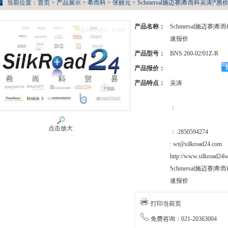
当前位置：
首页
>
产品展示
>
希而科
>
张丽元
> Schmersal施迈赛|希而科吴涛|*惠价
产品名称：
Schmersal施迈赛|
速报价
产品型号：
BNS 260-02/01Z-R
产品报价：
产品特点：
吴涛
：
点击放大
： 2850594274
: wt@silkroad24.com
http://www.silkroad24w
Schmersal施迈赛|
速报价
打印当前页
免费咨询：021-20363004