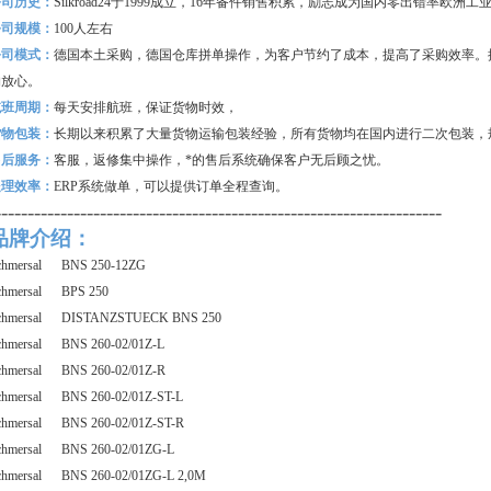
公司历史：
Silkroad24
于1999成立，16年备件销售积累，励志成为国内零出错率欧洲
公司规模：
100
人左右
公司模式：
德国本土采购，德国仓库拼单操作，为客户节约了成本，提高了采购效率。
购放心。
航班周期：
每天安排航班，保证货物时效，
货物包装：
长期以来积累了大量货物运输包装经验，所有货物均在国内进行二次包装，
售后服务：
客服，返修集中操作，*的售后系统确保客户无后顾之忧。
处理效率：
ERP
系统做单，可以提供订单全程查询。
--------------------------------------------------------------------
品牌介绍：
chmersal BNS 250-12ZG
chmersal BPS 250
chmersal DISTANZSTUECK BNS 250
chmersal BNS 260-02/01Z-L
chmersal BNS 260-02/01Z-R
chmersal BNS 260-02/01Z-ST-L
chmersal BNS 260-02/01Z-ST-R
chmersal BNS 260-02/01ZG-L
chmersal BNS 260-02/01ZG-L 2,0M