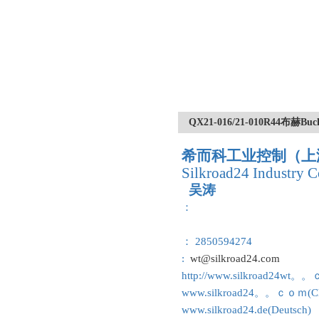
QX21-016/21-010R44
希而科工业控制（上
Silkroad24 Industry C
吴涛
：
： 2850594274
:
wt@silkroad24.com
http://www.silkroad24wt。
www.silkroad24。。ｃｏｍ(Ch
www.silkroad24.de(Deutsch)