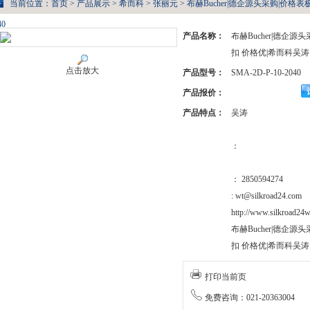
当前位置：
首页
>
产品展示
>
希而科
>
张丽元
> 布赫Bucher|德企源头采购|价格表
40
产品名称：
布赫Bucher|德企源
扣 价格优|希而科吴涛
点击放大
产品型号：
SMA-2D-P-10-2040
产品报价：
产品特点：
吴涛
：
： 2850594274
: wt@silkroad24.com
http://www.silkroad24w
布赫Bucher|德企源
扣 价格优|希而科吴涛
打印当前页
免费咨询：021-20363004