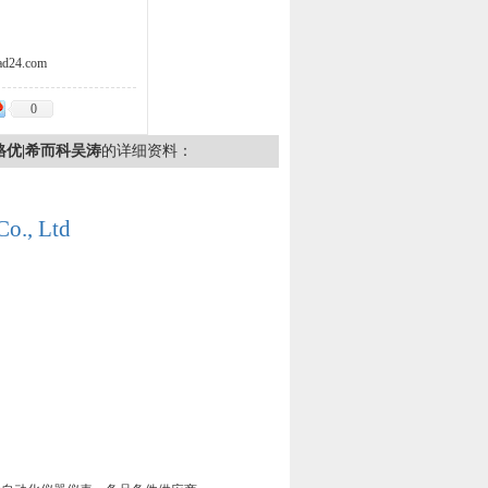
d24.com
0
 价格优|希而科吴涛
的详细资料：
Co., Ltd