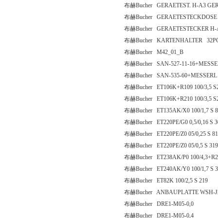
布赫Bucher GERAETEST. H-A3 GE
布赫Bucher GERAETESTECKDOSE 
布赫Bucher GERAETESTECKER H-
布赫Bucher KARTENHALTER 32POL
布赫Bucher M42_01_B
布赫Bucher SAN-527-11-16+MESS
布赫Bucher SAN-535-60+MESSERL
布赫Bucher ET106K+R109 100/3,5 S
布赫Bucher ET106K+R210 100/3,5 S
布赫Bucher ET135AK/X0 100/1,7 S 8
布赫Bucher ET220PE/G0 0,5/0,16 S 
布赫Bucher ET220PE/Z0 05/0,25 S 81
布赫Bucher ET220PE/Z0 05/0,5 S 31
布赫Bucher ET238AK/P0 100/4,3+R21
布赫Bucher ET240AK/Y0 100/1,7 S 
布赫Bucher ET82K 100/2,5 S 219
布赫Bucher ANBAUPLATTE WSH-J
布赫Bucher DRE1-M05-0,0
布赫Bucher DRE1-M05-0,4