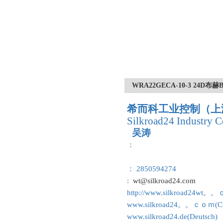
WRA22GECA-10-3 24
希而科工业控制（上
Silkroad24 Industry C
吴涛
：
： 2850594274
:
wt@silkroad24.com
http://www.silkroad24wt。
www.silkroad24。。ｃｏｍ(Ch
www.silkroad24.de(Deutsch)