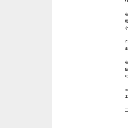
在
用
在
在
m