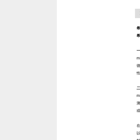
希
希
m
二
m
在