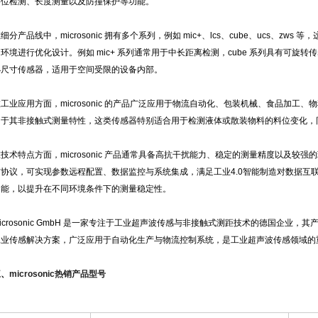
料位检测、长度测量以及防撞保护等功能。
细分产品线中，microsonic 拥有多个系列，例如 mic+、lcs、cube、ucs、z
环境进行优化设计。例如 mic+ 系列通常用于中长距离检测，cube 系列具有可旋转
小尺寸传感器，适用于空间受限的设备内部。
工业应用方面，microsonic 的产品广泛应用于物流自动化、包装机械、食品加工
由于其非接触式测量特性，这类传感器特别适合用于检测液体或散装物料的料位变化，
技术特点方面，microsonic 产品通常具备高抗干扰能力、稳定的测量精度以及较强的环
信协议，可实现参数远程配置、数据监控与系统集成，满足工业4.0智能制造对数据互
功能，以提升在不同环境条件下的测量稳定性。
icrosonic GmbH 是一家专注于工业超声波传感与非接触式测距技术的德国企业
工业传感解决方案，广泛应用于自动化生产与物流控制系统，是工业超声波传感领域的
三、
microsonic热销产品型号